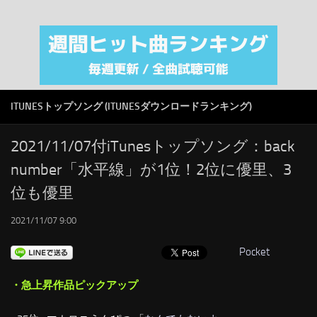
注目カテゴリ
オリジナルiTunes週間トップソング
音楽業界
SMAP
ITUNESトップソング (ITUNESダウンロードランキング)
AKB48
RSS
2021/11/07付iTunesトップソング：back
number「水平線」が1位！2位に優里、3
LINKS
位も優里
2021/11/07 9:00
Pocket
・急上昇作品ピックアップ