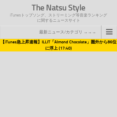
The Natsu Style
iTunesトップソング、ストリーミング等音楽ランキング
に関するニュースサイト
最新ニュース/カテゴリ →→→
【iTunes急上昇速報】ILLIT「Almond Chocolate」圏外から86位
TOP
に浮上 (17:40)
サイトについて
年間ヒット曲ランキング
2016年度特集記事
2017年度特集記事
iTunesトップソング速報
iTunesデイリー
オリジナル週間トップソング
「オリジナルiTunes週間トップソング」紹介資料