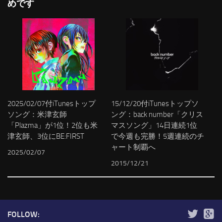
めです
2025/02/07付iTunesトップ
15/12/20付iTunesトップソ
ソング：米津玄師
ング：back number「クリス
「Plazma」が1位！2位も米
マスソング」14日連続1位
津玄師、3位にBE:FIRST
で今週も完勝！5週連続のチ
ャート制覇へ
2025/02/07
2015/12/21
FOLLOW: