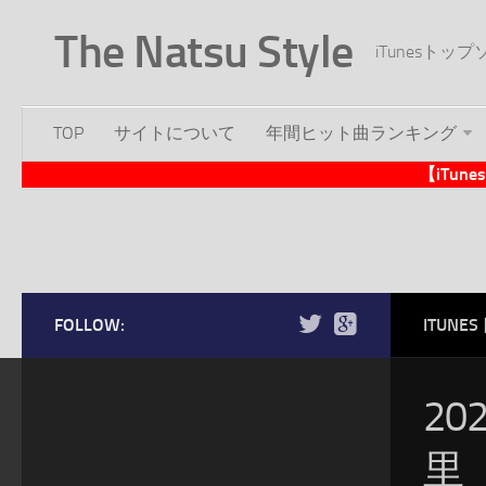
The Natsu Style
iTunesト
TOP
サイトについて
年間ヒット曲ランキング
【iTu
FOLLOW:
ITUN
20
里