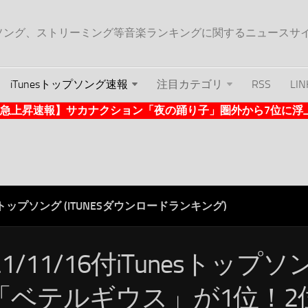
ップソング、ストリーミング等音楽ランキングに関するニュースサ
iTunesトップソング速報
注目カテゴリ
RSS
LIN
nes急上昇速報】サカナクション「夜の踊り子」圏外から7位に浮上 (1
ESトップソング (ITUNESダウンロードランキング)
21/11/16付iTunesトップ
「ベテルギウス」が1位！2位