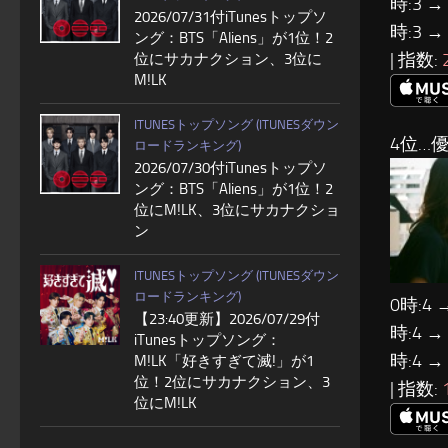
時:3 →
2026/07/31付iTunesトップソ
時:3 →
ング：BTS「Aliens」が1位！2
| 指数:
位にサカナクション、3位に
M!LK
ITUNESトップソング (ITUNESダウン
4位…優
ロードランキング)
2026/07/30付iTunesトップソ
ング：BTS「Aliens」が1位！2
位にM!LK、3位にサカナクショ
ン
ITUNESトップソング (ITUNESダウン
ロードランキング)
0時:4 
【23:40更新】2026/07/29付
時:4 →
iTunesトップソング：
時:4 →
M!LK「好きすぎて滅!」が1
位！2位にサカナクション、3
| 指数:
位にM!LK