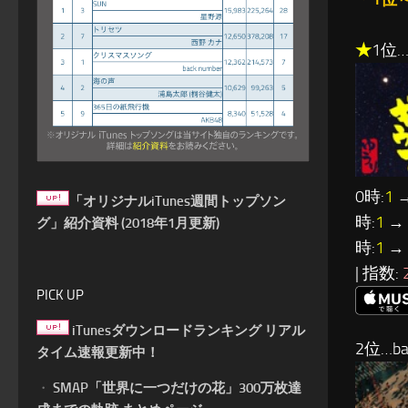
★
1位
0時:
1
→
「オリジナルiTunes週間トップソン
時:
1
→ 
グ」紹介資料 (2018年1月更新)
時:
1
→ 
| 指数:
PICK UP
iTunesダウンロードランキング リアル
2位…ba
タイム速報更新中！
・
SMAP「世界に一つだけの花」300万枚達