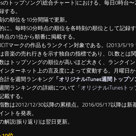
unesのトップソング(総合チャート)における、毎日0時台
録する。
刻の順位を10分間隔で更新。
に、毎時50分時点の順位を各時刻の順位として記録す
時点の1位から順番に掲載する。
LICITマークの作品もランクイン対象である。(2013/5/19 19
は音楽の売れ行きを示す独自の指標であり、DL数とは
数はトップソングの順位が高いほど大きく、ランクイン
インターネット上の言及度によって変動する。月曜日か
合計を週間ランキング
「
オリジナルiTunes週間トップ
週間ランキングの詳細について「
オリジナルiTunesト
記載する。
数は2012/12/30以降の累積点。2016/05/17以降は新基準
イントを発表。
の解説(振り返り)は翌日更新。
～10位