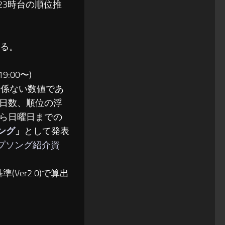
〜23時台の順位推
る。
:00〜)
関係ない数値であ
日数、順位の浮
ら日曜日までの
ソング
」
として発表
ップソング紹介資
(Ver2.0)で算出