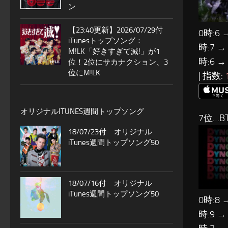
ン
【23:40更新】2026/07/29付
0時:6 
iTunesトップソング：
時:7 →
M!LK「好きすぎて滅!」が1
時:6 →
位！2位にサカナクション、3
位にM!LK
| 指数:
オリジナルITUNES週間トップソング
7位…B
18/07/23付 オリジナル
iTunes週間トップソング50
18/07/16付 オリジナル
iTunes週間トップソング50
0時:8 
時:9 →