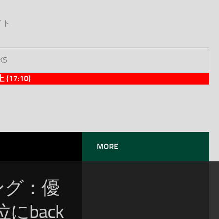
イト
KS
7:10)
MORE
ソング：優
にback