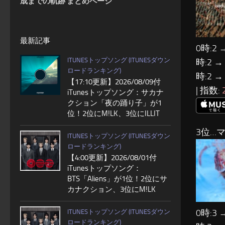
成までの軌跡 まとめページ
最新記事
0時:2 
ITUNESトップソング (ITUNESダウン
時:2 →
ロードランキング)
時:2 →
【17:10更新】2026/08/09付
| 指数:
iTunesトップソング：サカナ
クション「夜の踊り子」が1
位！2位にM!LK、3位にILLIT
3位…
ITUNESトップソング (ITUNESダウン
ロードランキング)
【4:00更新】2026/08/01付
iTunesトップソング：
BTS「Aliens」が1位！2位にサ
カナクション、3位にM!LK
0時:3 
ITUNESトップソング (ITUNESダウン
ロードランキング)