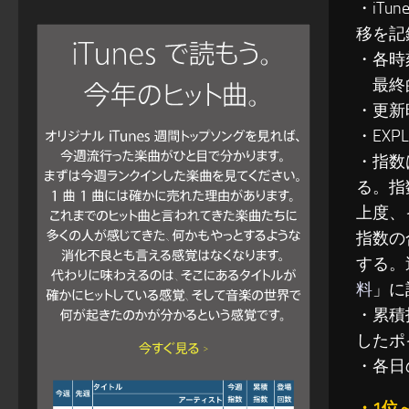
・iT
移を記
・各時
最終的
・更新
・EXP
・指数
る。指
上度、
指数の
する。
料
」に
・累積指
したポ
・各日
・1位