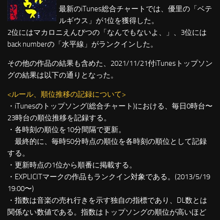
最新のiTunes総合チャートでは、優里の「ベテ
ルギウス」が1位を獲得した。
2位にはマカロニえんぴつの「なんでもないよ、」、3位には
back numberの「水平線」がランクインした。
その他の作品の結果も含めた、2021/11/21付iTunesトップソン
グの結果は以下の通りとなった。
<ルール、順位推移の記録について>
・iTunesのトップソング(総合チャート)における、毎日0時台〜
23時台の順位推移を記録する。
・各時刻の順位を10分間隔で更新。
最終的に、毎時50分時点の順位を各時刻の順位として記録
する。
・更新時点の1位から順番に掲載する。
・EXPLICITマークの作品もランクイン対象である。(2013/5/19
19:00〜)
・指数は音楽の売れ行きを示す独自の指標であり、DL数とは
関係ない数値である。指数はトップソングの順位が高いほど