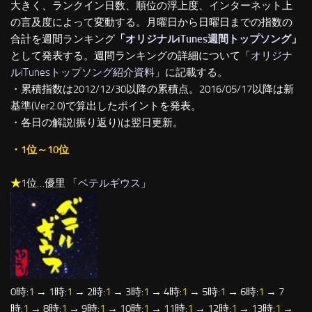
大きく、ランクイン日数、順位の浮上度、インターネット上
の言及度によって変動する。月曜日から日曜日までの指数の
合計を週間ランキング
「
オリジナルiTunes週間トップソング
」
として発表する。週間ランキングの詳細について「
オリジナ
ルiTunesトップソング紹介資料
」に記載する。
・累積指数は2012/12/30以降の累積点。2016/05/17以降は新
基準(Ver2.0)で算出したポイントを発表。
・各日の解説(振り返り)は翌日更新。
・1位～10位
★
1位…優里 「
ベテルギウス
」
0時:
1
→ 1時:
1
→ 2時:
1
→ 3時:
1
→ 4時:
1
→ 5時:
1
→ 6時:
1
→ 7
時:
1
→ 8時:
1
→ 9時:
1
→ 10時:
1
→ 11時:
1
→ 12時:
1
→ 13時:
1
→