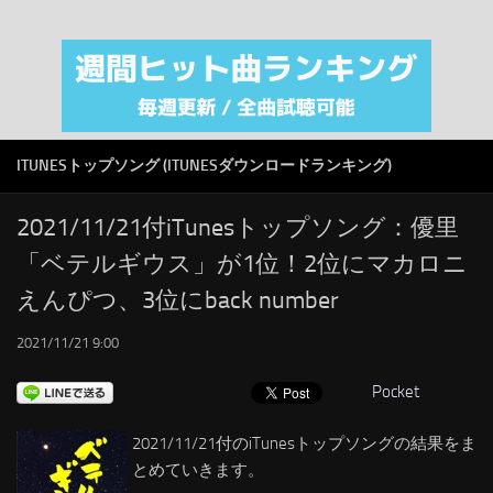
注目カテゴリ
オリジナルiTunes週間トップソング
音楽業界
SMAP
ITUNESトップソング (ITUNESダウンロードランキング)
AKB48
RSS
2021/11/21付iTunesトップソング：優里
「ベテルギウス」が1位！2位にマカロニ
LINKS
えんぴつ、3位にback number
2021/11/21 9:00
Pocket
2021/11/21付のiTunesトップソングの結果をま
とめていきます。