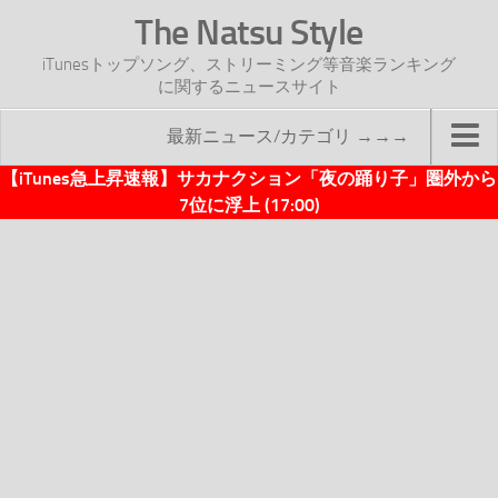
The Natsu Style
iTunesトップソング、ストリーミング等音楽ランキング
に関するニュースサイト
最新ニュース/カテゴリ →→→
【iTunes急上昇速報】サカナクション「夜の踊り子」圏外から
TOP
7位に浮上 (17:00)
サイトについて
年間ヒット曲ランキング
2016年度特集記事
2017年度特集記事
iTunesトップソング速報
iTunesデイリー
オリジナル週間トップソング
「オリジナルiTunes週間トップソング」紹介資料