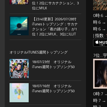
位！2位にサカナクション、3
位にM!LK
0時:6 
【23:40更新】2026/07/28付
時:6 →
iTunesトップソング：サカナ
時:6 →
クション「夜の踊り子」が1
位！2位にM!LK、3位にILLIT
| 指数:
オリジナルITUNES週間トップソング
7位…
18/07/23付 オリジナル
iTunes週間トップソング50
18/07/16付 オリジナル
iTunes週間トップソング50
0時:7 
時:7 →