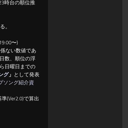
〜23時台の順位推
る。
:00〜)
関係ない数値であ
日数、順位の浮
ら日曜日までの
ソング
」
として発表
ップソング紹介資
(Ver2.0)で算出