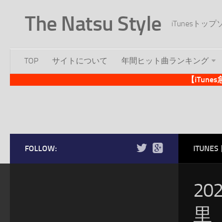
The Natsu Style
iTunesト
TOP
サイトについて
年間ヒット曲ランキング
【iTun
FOLLOW:
ITUN
20
里