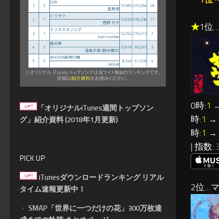
★
1位
0時:
1
→
「オリジナルiTunes週間トップソン
時:
1
→ 
グ」紹介資料 (2018年1月更新)
時:
1
→ 
| 指数:
PICK UP
iTunesダウンロードランキング リアル
2位…
タイム速報更新中！
・
SMAP「世界に一つだけの花」300万枚達