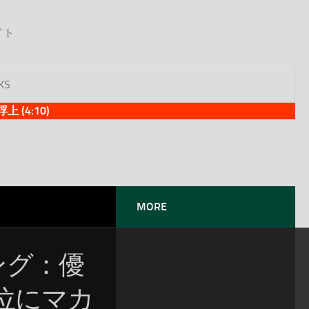
イト
KS
(4:10)
MORE
ソング：優
位にマカ