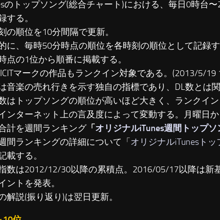
unesのトップソング(総合チャート)における、毎日0時台
録する。
刻の順位を10分間隔で更新。
に、毎時50分時点の順位を各時刻の順位として記録す
時点の1位から順番に掲載する。
LICITマークの作品もランクイン対象である。(2013/5/19 19
は音楽の売れ行きを示す独自の指標であり、DL数とは
数はトップソングの順位が高いほど大きく、ランクイン
インターネット上の言及度によって変動する。月曜日か
合計を週間ランキング
「
オリジナルiTunes週間トップ
週間ランキングの詳細について「
オリジナルiTunesト
記載する。
数は2012/12/30以降の累積点。2016/05/17以降は新基準
イントを発表。
の解説(振り返り)は翌日更新。
～10位