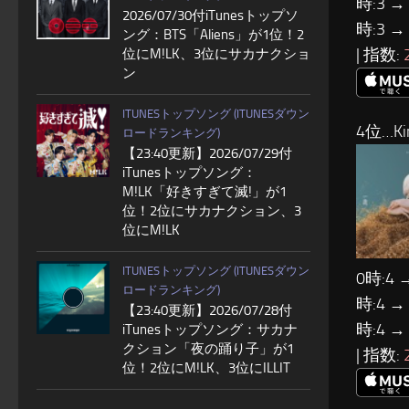
時:3 →
2026/07/30付iTunesトップソ
時:3 →
ング：BTS「Aliens」が1位！2
| 指数:
位にM!LK、3位にサカナクショ
ン
ITUNESトップソング (ITUNESダウン
4位…Ki
ロードランキング)
【23:40更新】2026/07/29付
iTunesトップソング：
M!LK「好きすぎて滅!」が1
位！2位にサカナクション、3
位にM!LK
ITUNESトップソング (ITUNESダウン
0時:4 
ロードランキング)
時:4 →
【23:40更新】2026/07/28付
時:4 →
iTunesトップソング：サカナ
クション「夜の踊り子」が1
| 指数:
位！2位にM!LK、3位にILLIT