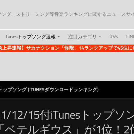
ップソング、ストリーミング等音楽ランキングに関するニュースサ
iTunesトップソング速報
注目カテゴリ
RSS
LIN
es急上昇速報】サカナクション「怪獣」14ランクアップで45位に浮上 
ESトップソング (ITUNESダウンロードランキング)
21/12/15付iTunesトップ
「ベテルギウス」が1位！2