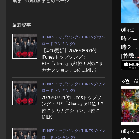
成までの軌跡 まとめページ
最新記事
0時:2 
ITUNESトップソング (ITUNESダウン
時:2 →
ロードランキング)
時:2 →
【4:00更新】2026/08/01付
| 指数:
iTunesトップソング：
BTS「Aliens」が1位！2位にサ
カナクション、3位にM!LK
3位…Ai
ITUNESトップソング (ITUNESダウン
ロードランキング)
2026/07/31付iTunesトップソ
ング：BTS「Aliens」が1位！2
位にサカナクション、3位に
M!LK
0時:3 
ITUNESトップソング (ITUNESダウン
ロードランキング)