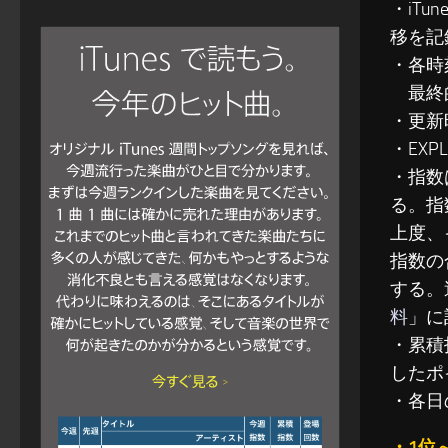
・iT
移を記
・各時
最終的
・更新
・EXP
・指数
る。指
上度、
指数の
する。
料
」に
・累積指
したポ
・各日
・1位