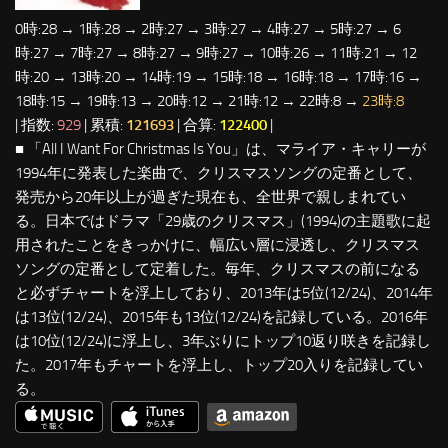
0時:28 → 1時:28 → 2時:27 → 3時:27 → 4時:27 → 5時:27 → 6
時:27 → 7時:27 → 8時:27 → 9時:27 → 10時:26 → 11時:21 → 12
時:20 → 13時:20 → 14時:19 → 15時:18 → 16時:18 → 17時:16 →
18時:15 → 19時:13 → 20時:12 → 21時:12 → 22時:8 →
23時:8
| 指数:
929
| 累積:
121693
| 合算:
122400
|
■ 「All I Want For Christmas Is You」は、マライア・キャリーが
1994年に発表した楽曲で、クリスマスソングの定番として、
発売から20年以上が過ぎた現在も、全世界で親しまれてい
る。日本ではドラマ「29歳のクリスマス」(1994)の主題歌に起
用されたことをきっかけに、幅広い層に浸透し、クリスマス
ソングの定番として定着した。毎年、クリスマスの前になる
と必ずチャートを浮上しており、2013年は5位(12/24)、2014年
は13位(12/24)、2015年も13位(12/24)を記録している。2016年
は10位(12/24)に浮上し、3年ぶりにトップ10返り咲きを記録し
た。2017年もチャートを浮上し、トップ20入りを記録してい
る。