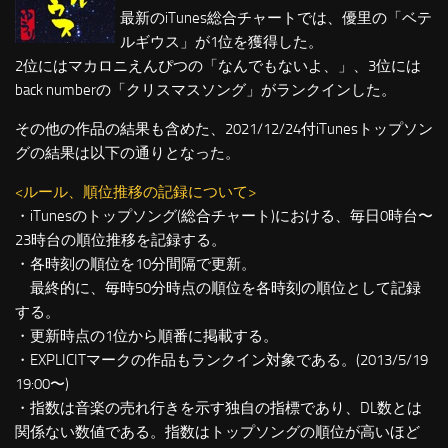
最新のiTunes総合チャートでは、優里の「ベテ
ルギウス」が1位を獲得した。
2位にはマカロニえんぴつの「なんでもないよ、」、3位には
back numberの「クリスマスソング」がランクインした。
その他の作品の結果も含めた、2021/12/24付iTunesトップソン
グの結果は以下の通りとなった。
<ルール、順位推移の記録について>
・iTunesのトップソング(総合チャート)における、毎日0時台〜
23時台の順位推移を記録する。
・各時刻の順位を10分間隔で更新。
最終的に、毎時50分時点の順位を各時刻の順位として記録
する。
・更新時点の1位から順番に掲載する。
・EXPLICITマークの作品もランクイン対象である。(2013/5/19
19:00〜)
・指数は音楽の売れ行きを示す独自の指標であり、DL数とは
関係ない数値である。指数はトップソングの順位が高いほど