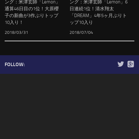
ング：米津玄師「Lemon」
ング：米津玄師「Lemon」6
通算46日目の1位！大原櫻
日連続1位！清水翔太
子の新曲が3作ぶりトップ
「DREAM」4年5ヶ月ぶりト
10入り！
ップ10入り
2018/03/31
2018/07/04
FOLLOW: