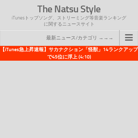
The Natsu Style
iTunesトップソング、ストリーミング等音楽ランキング
に関するニュースサイト
最新ニュース/カテゴリ →→→
【iTunes急上昇速報】サカナクション「怪獣」14ランクアップ
TOP
で45位に浮上 (4:10)
サイトについて
年間ヒット曲ランキング
2016年度特集記事
2017年度特集記事
iTunesトップソング速報
iTunesデイリー
オリジナル週間トップソング
「オリジナルiTunes週間トップソング」紹介資料