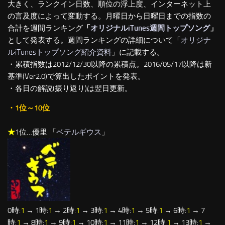
大きく、ランクイン日数、順位の浮上度、インターネット上
の言及度によって変動する。月曜日から日曜日までの指数の
合計を週間ランキング
「
オリジナルiTunes週間トップソング
」
として発表する。週間ランキングの詳細について「
オリジナ
ルiTunesトップソング紹介資料
」に記載する。
・累積指数は2012/12/30以降の累積点。2016/05/17以降は新
基準(Ver2.0)で算出したポイントを発表。
・各日の解説(振り返り)は翌日更新。
・1位～10位
★
1位…優里 「
ベテルギウス
」
0時:
1
→ 1時:
1
→ 2時:
1
→ 3時:
1
→ 4時:
1
→ 5時:
1
→ 6時:
1
→ 7
時:
1
→ 8時:
1
→ 9時:
1
→ 10時:
1
→ 11時:
1
→ 12時:
1
→ 13時:
1
→