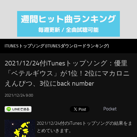
注目カテゴリ
オリジナルiTunes週間トップソング
音楽業界
SMAP
ITUNESトップソング (ITUNESダウンロードランキング)
AKB48
RSS
2021/12/24付iTunesトップソング：優里
「ベテルギウス」が1位！2位にマカロニ
LINKS
えんぴつ、3位にback number
2021/12/24 9:00
Pocket
2021/12/24付のiTunesトップソングの結果をま
とめていきます。