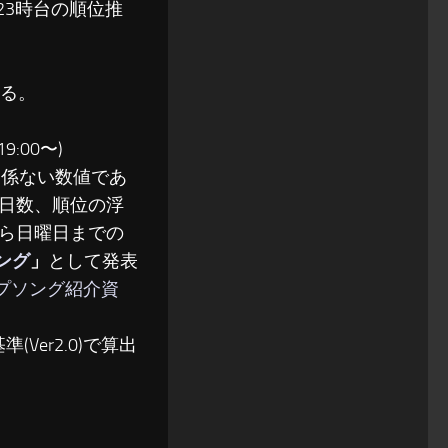
〜23時台の順位推
る。
:00〜)
関係ない数値であ
日数、順位の浮
ら日曜日までの
ソング
」
として発表
ップソング紹介資
(Ver2.0)で算出