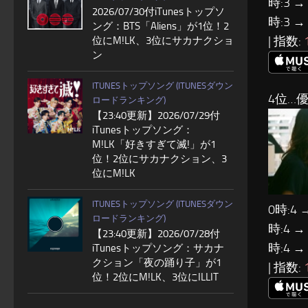
時:3 →
2026/07/30付iTunesトップソ
時:3 →
ング：BTS「Aliens」が1位！2
| 指数:
位にM!LK、3位にサカナクショ
ン
ITUNESトップソング (ITUNESダウン
4位…優
ロードランキング)
【23:40更新】2026/07/29付
iTunesトップソング：
M!LK「好きすぎて滅!」が1
位！2位にサカナクション、3
位にM!LK
ITUNESトップソング (ITUNESダウン
0時:4 
ロードランキング)
時:4 →
【23:40更新】2026/07/28付
時:4 →
iTunesトップソング：サカナ
クション「夜の踊り子」が1
| 指数:
位！2位にM!LK、3位にILLIT