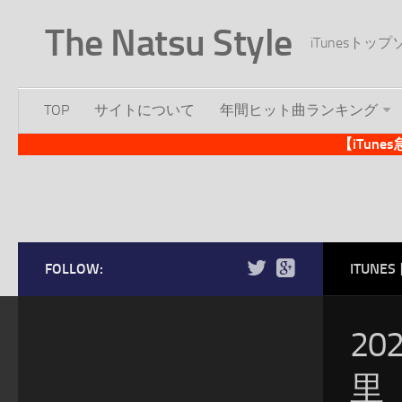
The Natsu Style
iTunesト
TOP
サイトについて
年間ヒット曲ランキング
【iTun
FOLLOW:
ITUN
20
里