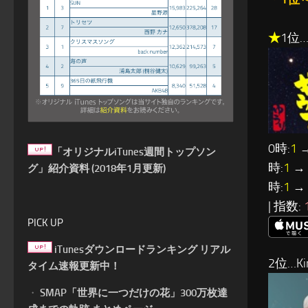
★
1位
0時:
1
→
「オリジナルiTunes週間トップソン
時:
1
→ 
グ」紹介資料 (2018年1月更新)
時:
1
→ 
| 指数:
PICK UP
iTunesダウンロードランキング リアル
2位…Ki
タイム速報更新中！
・
SMAP「世界に一つだけの花」300万枚達