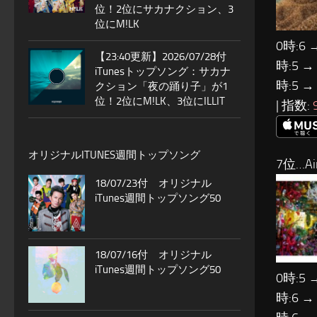
位！2位にサカナクション、3
位にM!LK
0時:6 
【23:40更新】2026/07/28付
時:5 →
iTunesトップソング：サカナ
時:5 →
クション「夜の踊り子」が1
位！2位にM!LK、3位にILLIT
| 指数:
オリジナルITUNES週間トップソング
7位…Ai
18/07/23付 オリジナル
iTunes週間トップソング50
18/07/16付 オリジナル
iTunes週間トップソング50
0時:5 
時:6 →