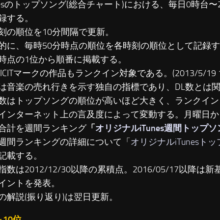
unesのトップソング(総合チャート)における、毎日0時台
録する。
刻の順位を10分間隔で更新。
に、毎時50分時点の順位を各時刻の順位として記録す
時点の1位から順番に掲載する。
LICITマークの作品もランクイン対象である。(2013/5/19 19
は音楽の売れ行きを示す独自の指標であり、DL数とは
数はトップソングの順位が高いほど大きく、ランクイン
インターネット上の言及度によって変動する。月曜日か
合計を週間ランキング
「
オリジナルiTunes週間トップ
週間ランキングの詳細について「
オリジナルiTunesト
記載する。
数は2012/12/30以降の累積点。2016/05/17以降は新基準
イントを発表。
の解説(振り返り)は翌日更新。
～10位