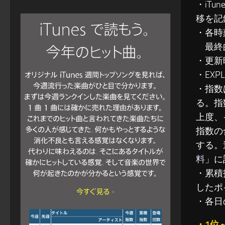
・iT
移を記
・各時
最終的
・更新
・EXP
・指数
る。指
上度、
指数の
する。
料
」に
・累積指
したポ
・各日
・1位