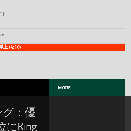
イト
KS
(4:10)
MORE
ソング：優
King