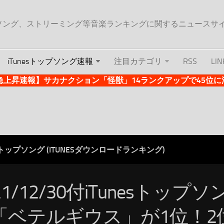
ップソング、ストリーミング等音楽ランキングに関するニュースサ
iTunesトップソング速報
注目カテゴリ
RSS
LIN
es急上昇速報】サカナクション「怪獣」14ランクアップで45位に浮上 
ESトップソング (ITUNESダウンロードランキング)
21/12/30付iTunesトップ
「ベテルギウス」が1位！2位に