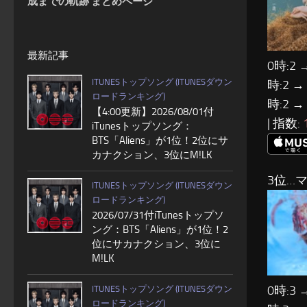
成までの軌跡 まとめページ
最新記事
0時:2 
ITUNESトップソング (ITUNESダウン
時:2 →
ロードランキング)
時:2 →
【4:00更新】2026/08/01付
| 指数:
iTunesトップソング：
BTS「Aliens」が1位！2位にサ
カナクション、3位にM!LK
3位…
ITUNESトップソング (ITUNESダウン
ロードランキング)
2026/07/31付iTunesトップソ
ング：BTS「Aliens」が1位！2
位にサカナクション、3位に
M!LK
0時:3 
ITUNESトップソング (ITUNESダウン
ロードランキング)