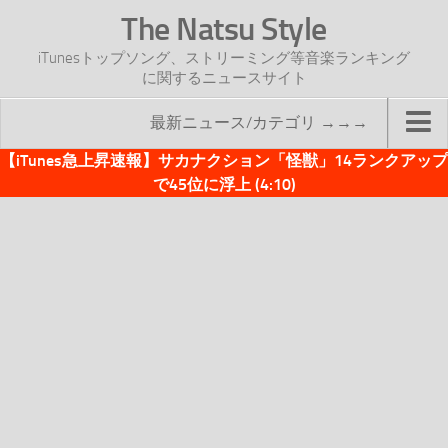
The Natsu Style
iTunesトップソング、ストリーミング等音楽ランキング
に関するニュースサイト
最新ニュース/カテゴリ →→→
【iTunes急上昇速報】サカナクション「怪獣」14ランクアップ
TOP
で45位に浮上 (4:10)
サイトについて
年間ヒット曲ランキング
2016年度特集記事
2017年度特集記事
iTunesトップソング速報
iTunesデイリー
オリジナル週間トップソング
「オリジナルiTunes週間トップソング」紹介資料