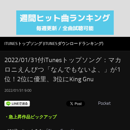
注目カテゴリ
オリジナルiTunes週間トップソング
音楽業界
SMAP
ITUNESトップソング (ITUNESダウンロードランキング)
AKB48
RSS
2022/01/31付iTunesトップソング：マカ
ロニえんぴつ「なんでもないよ、」が1
LINKS
位！2位に優里、3位にKing Gnu
2022/01/31 9:00
Pocket
・急上昇作品ピックアップ