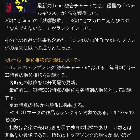
最新のiTunes総合チャートでは、優里の「ベテ
ルギウス」が1位を獲得した。
2位にはAimerの「残響散歌」、3位にはマカロニえんぴつの
「なんでもないよ、」がランクインした。
その他の作品の結果も含めた、2022/02/10付iTunesトップソン
グの結果は以下の通りとなった。
<ルール、順位推移の記録について>
・iTunesのトップソング(総合チャート)における、毎日0時台〜
23時台の順位推移を記録する。
・各時刻の順位を10分間隔で更新。
最終的に、毎時50分時点の順位を各時刻の順位として記録
する。
・更新時点の1位から順番に掲載する。
・EXPLICITマークの作品もランクイン対象である。(2013/5/19
19:00〜)
・指数は音楽の売れ行きを示す独自の指標であり、DL数とは
関係ない数値である。指数はトップソングの順位が高いほど