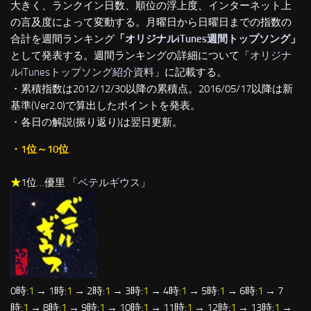
大きく、ランクイン日数、順位の浮上度、インターネット上
の言及度によって変動する。月曜日から日曜日までの指数の
合計を週間ランキング
「
オリジナルiTunes週間トップソング
」
として発表する。週間ランキングの詳細について「
オリジナ
ルiTunesトップソング紹介資料
」に記載する。
・累積指数は2012/12/30以降の累積点。2016/05/17以降は新
基準(Ver2.0)で算出したポイントを発表。
・各日の解説(振り返り)は翌日更新。
・1位～10位
★
1位…優里 「
ベテルギウス
」
0時:
1
→ 1時:
1
→ 2時:
1
→ 3時:
1
→ 4時:
1
→ 5時:
1
→ 6時:
1
→ 7
時:
1
→ 8時:
1
→ 9時:
1
→ 10時:
1
→ 11時:
1
→ 12時:
1
→ 13時:
1
→