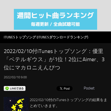
注目カテゴリ
オリジナルiTunes週間トップソング
音楽業界
SMAP
ITUNESトップソング (ITUNESダウンロードランキング)
AKB48
RSS
2022/02/10付iTunesトップソング：優里
「ベテルギウス」が1位！2位にAimer、3
LINKS
位にマカロニえんぴつ
2022/02/10 9:00
Pocket
2022/02/10付のiTunesトップソングの結果をま
とめていきます。