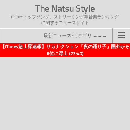
The Natsu Style
iTunesトップソング、ストリーミング等音楽ランキング
に関するニュースサイト
最新ニュース/カテゴリ →→→
【iTunes急上昇速報】サカナクション「夜の踊り子」圏外から
TOP
6位に浮上 (23:40)
サイトについて
年間ヒット曲ランキング
2016年度特集記事
2017年度特集記事
iTunesトップソング速報
iTunesデイリー
オリジナル週間トップソング
「オリジナルiTunes週間トップソング」紹介資料