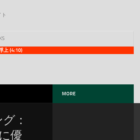
イト
KS
(4:10)
MORE
ソング：
位に優