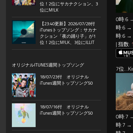
位！2位にサカナクション、3
位にM!LK
0時:6 
【23:40更新】2026/07/28付
時:6 →
iTunesトップソング：サカナ
時:6 →
クション「夜の踊り子」が1
位！2位にM!LK、3位にILLIT
| 指数:
オリジナルITUNES週間トップソング
7位…Ki
18/07/23付 オリジナル
iTunes週間トップソング50
18/07/16付 オリジナル
iTunes週間トップソング50
0時:7 
時:7 →