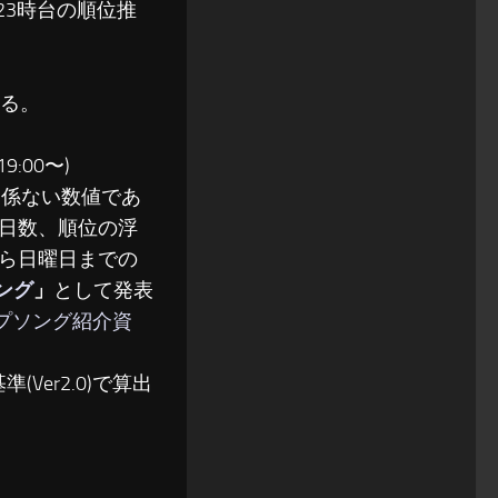
〜23時台の順位推
る。
:00〜)
関係ない数値であ
日数、順位の浮
ら日曜日までの
ソング
」
として発表
ップソング紹介資
(Ver2.0)で算出