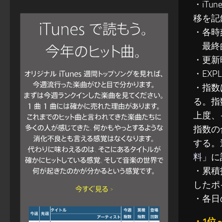
・iT
移を記
・各時
最終的
・更新
・EXP
・指数
る。指
上度、
指数の
する。
料
」に
・累積指
したポ
・各日
・1位