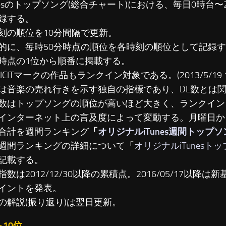
unesのトップソング(総合チャート)における、毎日0時台
録する。
刻の順位を10分間隔で更新。
に、毎時50分時点の順位を各時刻の順位として記録す
時点の1位から順番に掲載する。
LICITマークの作品もランクイン対象である。(2013/5/19 19
は音楽の売れ行きを示す独自の指標であり、DL数とは
数はトップソングの順位が高いほど大きく、ランクイン
インターネット上の言及度によって変動する。月曜日か
合計を週間ランキング
「
オリジナルiTunes週間トップ
週間ランキングの詳細について「
オリジナルiTunesト
記載する。
数は2012/12/30以降の累積点。2016/05/17以降は新基準
イントを発表。
の解説(振り返り)は翌日更新。
～10位