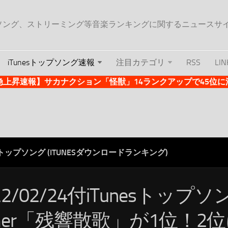
ップソング、ストリーミング等音楽ランキングに関するニュースサ
iTunesトップソング速報
注目カテゴリ
RSS
LIN
es急上昇速報】サカナクション「怪獣」14ランクアップで45位に浮上 
ESトップソング (ITUNESダウンロードランキング)
22/02/24付iTunesトップ
imer「残響散歌」が1位！2