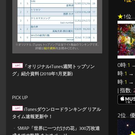
★
1位…
0時:
1
→
「オリジナルiTunes週間トップソン
時:
1
→ 
グ」紹介資料 (2018年1月更新)
時:
1
→ 
| 指数:
PICK UP
iTunesダウンロードランキング リアル
2位…優
タイム速報更新中！
・
SMAP「世界に一つだけの花」300万枚達