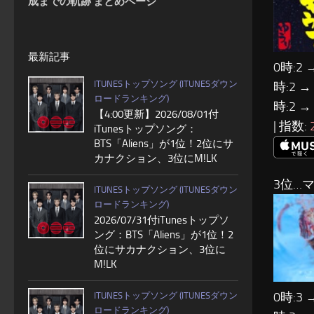
成までの軌跡 まとめページ
最新記事
0時:2 
ITUNESトップソング (ITUNESダウン
時:2 →
ロードランキング)
時:2 →
【4:00更新】2026/08/01付
| 指数:
iTunesトップソング：
BTS「Aliens」が1位！2位にサ
カナクション、3位にM!LK
3位…
ITUNESトップソング (ITUNESダウン
ロードランキング)
2026/07/31付iTunesトップソ
ング：BTS「Aliens」が1位！2
位にサカナクション、3位に
M!LK
0時:3 
ITUNESトップソング (ITUNESダウン
ロードランキング)