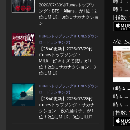
時:3 →
2026/07/30付iTunesトップソ
時:3 →
ング：BTS「Aliens」が1位！2
| 指数:
位にM!LK、3位にサカナクショ
ン
ITUNESトップソング (ITUNESダウン
4位…Sa
ロードランキング)
【23:40更新】2026/07/29付
iTunesトップソング：
M!LK「好きすぎて滅!」が1
位！2位にサカナクション、3
位にM!LK
ITUNESトップソング (ITUNESダウン
0時:4 
ロードランキング)
時:4 →
【23:40更新】2026/07/28付
時:4 →
iTunesトップソング：サカナ
クション「夜の踊り子」が1
| 指数:
位！2位にM!LK、3位にILLIT