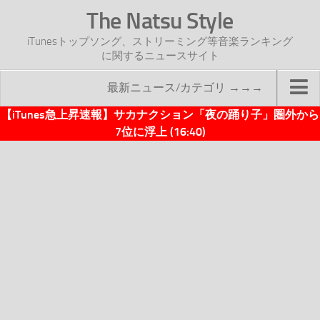
The Natsu Style
iTunesトップソング、ストリーミング等音楽ランキング
に関するニュースサイト
最新ニュース/カテゴリ →→→
【iTunes急上昇速報】サカナクション「夜の踊り子」圏外から
TOP
7位に浮上 (16:40)
サイトについて
年間ヒット曲ランキング
2016年度特集記事
2017年度特集記事
iTunesトップソング速報
iTunesデイリー
オリジナル週間トップソング
「オリジナルiTunes週間トップソング」紹介資料