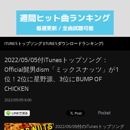
注目カテゴリ
オリジナルiTunes週間トップソング
音楽業界
SMAP
ITUNESトップソング (ITUNESダウンロードランキング)
AKB48
RSS
2022/05/05付iTunesトップソング：
Official髭男dism「ミックスナッツ」が1
LINKS
位！2位に星野源、3位にBUMP OF
CHICKEN
2022/05/05 9:00
Pocket
2022/05/05付のiTunesトップソング