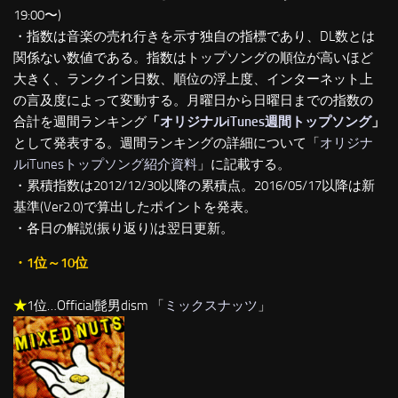
19:00〜)
・指数は音楽の売れ行きを示す独自の指標であり、DL数とは
関係ない数値である。指数はトップソングの順位が高いほど
大きく、ランクイン日数、順位の浮上度、インターネット上
の言及度によって変動する。月曜日から日曜日までの指数の
合計を週間ランキング
「
オリジナルiTunes週間トップソング
」
として発表する。週間ランキングの詳細について「
オリジナ
ルiTunesトップソング紹介資料
」に記載する。
・累積指数は2012/12/30以降の累積点。2016/05/17以降は新
基準(Ver2.0)で算出したポイントを発表。
・各日の解説(振り返り)は翌日更新。
・1位～10位
★
1位…Official髭男dism 「
ミックスナッツ
」