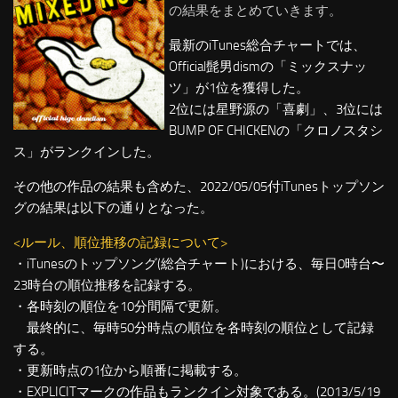
の結果をまとめていきます。
最新のiTunes総合チャートでは、
Official髭男dismの「ミックスナッ
ツ」が1位を獲得した。
2位には星野源の「喜劇」、3位には
BUMP OF CHICKENの「クロノスタシ
ス」がランクインした。
その他の作品の結果も含めた、2022/05/05付iTunesトップソン
グの結果は以下の通りとなった。
<ルール、順位推移の記録について>
・iTunesのトップソング(総合チャート)における、毎日0時台〜
23時台の順位推移を記録する。
・各時刻の順位を10分間隔で更新。
最終的に、毎時50分時点の順位を各時刻の順位として記録
する。
・更新時点の1位から順番に掲載する。
・EXPLICITマークの作品もランクイン対象である。(2013/5/19