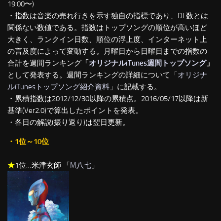
19:00〜)
・指数は音楽の売れ行きを示す独自の指標であり、DL数とは
関係ない数値である。指数はトップソングの順位が高いほど
大きく、ランクイン日数、順位の浮上度、インターネット上
の言及度によって変動する。月曜日から日曜日までの指数の
合計を週間ランキング
「
オリジナルiTunes週間トップソング
」
として発表する。週間ランキングの詳細について「
オリジナ
ルiTunesトップソング紹介資料
」に記載する。
・累積指数は2012/12/30以降の累積点。2016/05/17以降は新
基準(Ver2.0)で算出したポイントを発表。
・各日の解説(振り返り)は翌日更新。
・1位～10位
★
1位…米津玄師 「
M八七
」