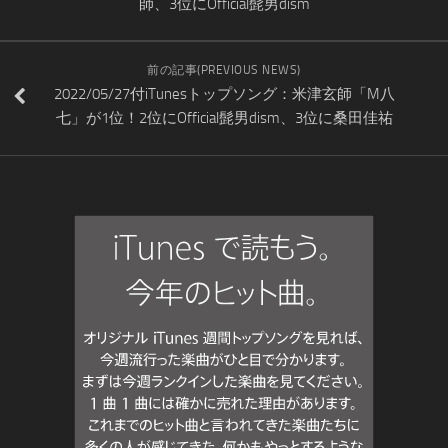
師、3位にOfficial髭男dism
前の記事(PREVIOUS NEWS)
2022/05/27付iTunesトップソング：米津玄師「M八
七」が1位！2位にOfficial髭男dism、3位に桑田佳祐