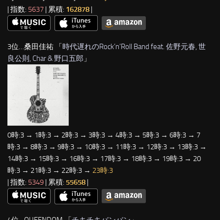
| 指数:
5637
| 累積:
162878
|
3位…桑田佳祐 「
時代遅れのRock’n’Roll Band feat. 佐野元春, 世
良公則, Char & 野口五郎
」
0時:3 → 1時:3 → 2時:3 → 3時:3 → 4時:3 → 5時:3 → 6時:3 → 7
時:3 → 8時:3 → 9時:3 → 10時:3 → 11時:3 → 12時:3 → 13時:3 →
14時:3 → 15時:3 → 16時:3 → 17時:3 → 18時:3 → 19時:3 → 20
時:3 → 21時:3 → 22時:3 →
23時:3
| 指数:
5349
| 累積:
55658
|
4位…QUEENDOM 「
チキチキバンバン
」