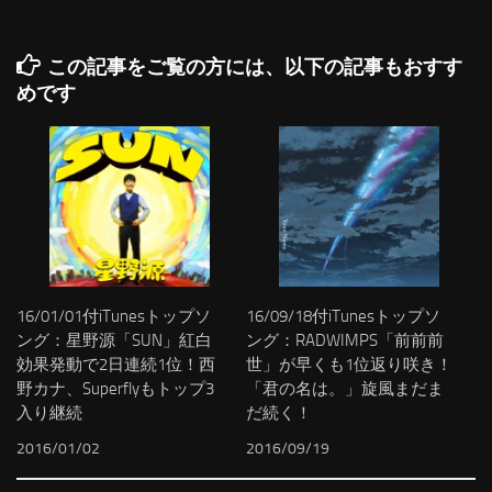
この記事をご覧の方には、以下の記事もおすす
めです
16/01/01付iTunesトップソ
16/09/18付iTunesトップソ
ング：星野源「SUN」紅白
ング：RADWIMPS「前前前
効果発動で2日連続1位！西
世」が早くも1位返り咲き！
野カナ、Superflyもトップ3
「君の名は。」旋風まだま
入り継続
だ続く！
2016/01/02
2016/09/19