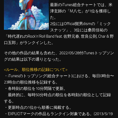
最新のiTunes総合チャートでは、米
津玄師の「M八七」が1位を獲得し
た。
2位にはOfficial髭男dismの「ミック
スナッツ」、3位には桑田佳祐の
「時代遅れのRock’n’Roll Band feat. 佐野元春, 世良公則, Char & 野
口五郎」がランクインした。
その他の作品の結果も含めた、2022/05/28付iTunesトップソン
グの結果は以下の通りとなった。
<ルール、順位推移の記録について>
・iTunesのトップソング(総合チャート)における、毎日0時台〜
23時台の順位推移を記録する。
・各時刻の順位を10分間隔で更新。
最終的に、毎時50分時点の順位を各時刻の順位として記録
する。
・更新時点の1位から順番に掲載する。
・EXPLICITマークの作品もランクイン対象である。(2013/5/19