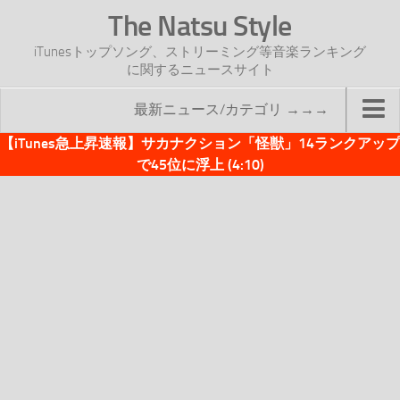
The Natsu Style
iTunesトップソング、ストリーミング等音楽ランキング
に関するニュースサイト
最新ニュース/カテゴリ →→→
【iTunes急上昇速報】サカナクション「怪獣」14ランクアップ
TOP
で45位に浮上 (4:10)
サイトについて
年間ヒット曲ランキング
2016年度特集記事
2017年度特集記事
iTunesトップソング速報
iTunesデイリー
オリジナル週間トップソング
「オリジナルiTunes週間トップソング」紹介資料