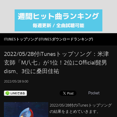
注目カテゴリ
オリジナルiTunes週間トップソング
音楽業界
SMAP
ITUNESトップソング (ITUNESダウンロードランキング)
AKB48
RSS
2022/05/28付iTunesトップソング：米津
玄師「M八七」が1位！2位にOfficial髭男
LINKS
dism、3位に桑田佳祐
2022/05/28 9:00
Pocket
2022/05/28付のiTunesトップソング
の結果をまとめていきます。