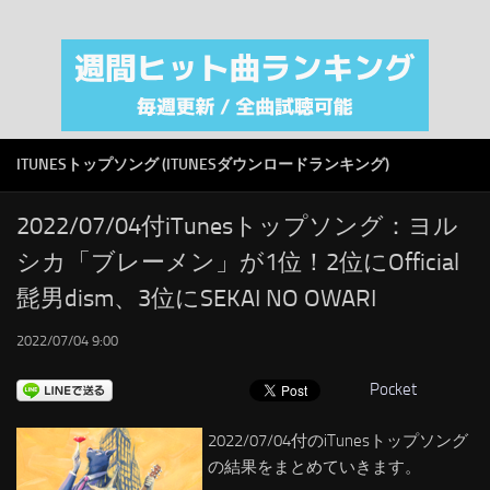
注目カテゴリ
オリジナルiTunes週間トップソング
音楽業界
SMAP
ITUNESトップソング (ITUNESダウンロードランキング)
AKB48
RSS
2022/07/04付iTunesトップソング：ヨル
シカ「ブレーメン」が1位！2位にOfficial
LINKS
髭男dism、3位にSEKAI NO OWARI
2022/07/04 9:00
Pocket
2022/07/04付のiTunesトップソング
の結果をまとめていきます。