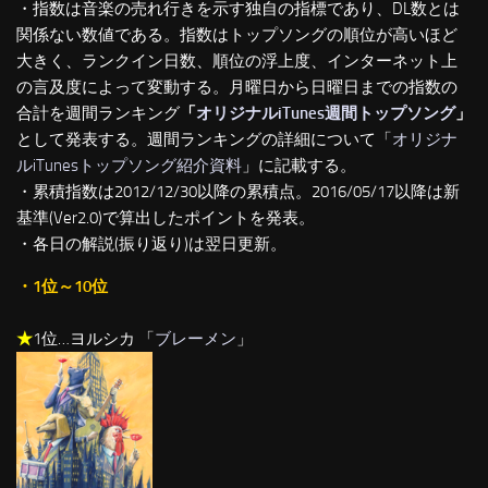
・指数は音楽の売れ行きを示す独自の指標であり、DL数とは
関係ない数値である。指数はトップソングの順位が高いほど
大きく、ランクイン日数、順位の浮上度、インターネット上
の言及度によって変動する。月曜日から日曜日までの指数の
合計を週間ランキング
「
オリジナルiTunes週間トップソング
」
として発表する。週間ランキングの詳細について「
オリジナ
ルiTunesトップソング紹介資料
」に記載する。
・累積指数は2012/12/30以降の累積点。2016/05/17以降は新
基準(Ver2.0)で算出したポイントを発表。
・各日の解説(振り返り)は翌日更新。
・1位～10位
★
1位…ヨルシカ 「
ブレーメン
」