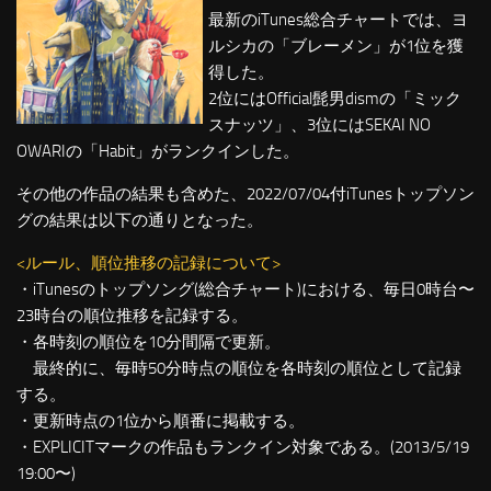
最新のiTunes総合チャートでは、ヨ
ルシカの「ブレーメン」が1位を獲
得した。
2位にはOfficial髭男dismの「ミック
スナッツ」、3位にはSEKAI NO
OWARIの「Habit」がランクインした。
その他の作品の結果も含めた、2022/07/04付iTunesトップソン
グの結果は以下の通りとなった。
<ルール、順位推移の記録について>
・iTunesのトップソング(総合チャート)における、毎日0時台〜
23時台の順位推移を記録する。
・各時刻の順位を10分間隔で更新。
最終的に、毎時50分時点の順位を各時刻の順位として記録
する。
・更新時点の1位から順番に掲載する。
・EXPLICITマークの作品もランクイン対象である。(2013/5/19
19:00〜)