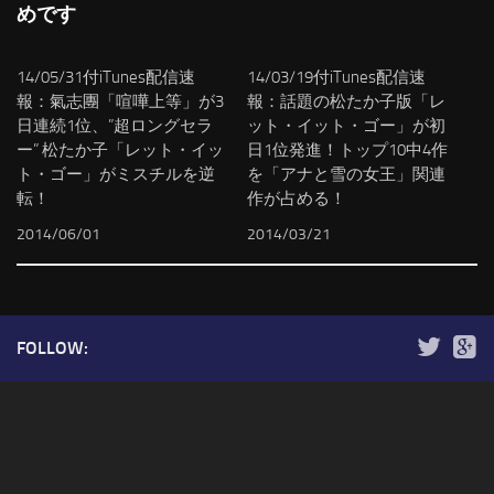
めです
14/05/31付iTunes配信速
14/03/19付iTunes配信速
報：氣志團「喧嘩上等」が3
報：話題の松たか子版「レ
日連続1位、”超ロングセラ
ット・イット・ゴー」が初
ー” 松たか子「レット・イッ
日1位発進！トップ10中4作
ト・ゴー」がミスチルを逆
を「アナと雪の女王」関連
転！
作が占める！
2014/06/01
2014/03/21
FOLLOW: