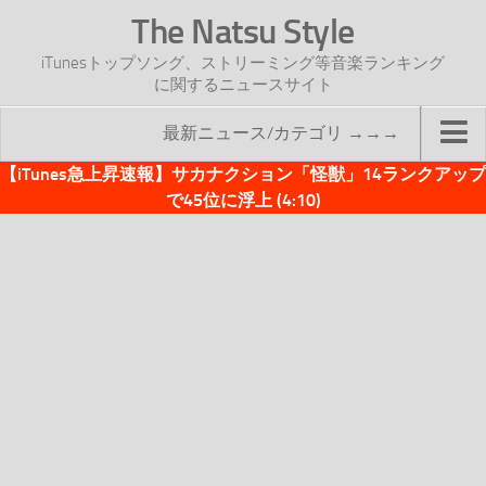
The Natsu Style
iTunesトップソング、ストリーミング等音楽ランキング
に関するニュースサイト
最新ニュース/カテゴリ →→→
【iTunes急上昇速報】サカナクション「怪獣」14ランクアップ
TOP
で45位に浮上 (4:10)
サイトについて
年間ヒット曲ランキング
2016年度特集記事
2017年度特集記事
iTunesトップソング速報
iTunesデイリー
オリジナル週間トップソング
「オリジナルiTunes週間トップソング」紹介資料