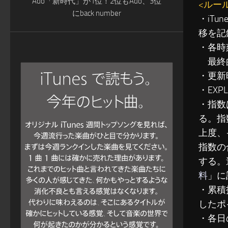
Ado「新時代」が1位！2位もAdo、3位
<ルー
にback number
・iT
移を記
・各時
最終的
・更新
・EXP
・指数
る。指
上度、
指数の
する。
料
」に
・累積指
したポ
・各日