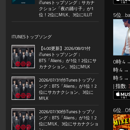
iTunesトップソング：サカナ
クション「夜の踊り子」が1
5位…ba
位！2位にM!LK、3位にILLIT
ITUNESトップソング
【4:00更新】2026/08/01付
iTunesトップソング：
BTS「Aliens」が1位！2位にサ
0時:4 
カナクション、3位にM!LK
時:4 →
時:5 →
2026/07/31付iTunesトップソ
| 指数:
ング：BTS「Aliens」が1位！2
位にサカナクション、3位に
M!LK
6位…Of
2026/07/30付iTunesトップソ
ング：BTS「Aliens」が1位！2
位にM!LK、3位にサカナクショ