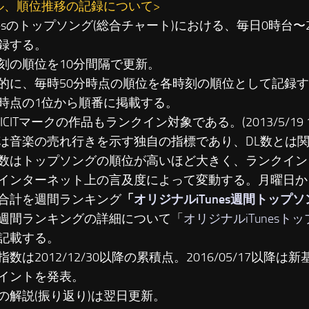
ル、順位推移の記録について>
unesのトップソング(総合チャート)における、毎日0時台
録する。
刻の順位を10分間隔で更新。
に、毎時50分時点の順位を各時刻の順位として記録す
時点の1位から順番に掲載する。
LICITマークの作品もランクイン対象である。(2013/5/19 19
は音楽の売れ行きを示す独自の指標であり、DL数とは
数はトップソングの順位が高いほど大きく、ランクイン
インターネット上の言及度によって変動する。月曜日か
合計を週間ランキング
「
オリジナルiTunes週間トップ
週間ランキングの詳細について「
オリジナルiTunesト
記載する。
数は2012/12/30以降の累積点。2016/05/17以降は新基準
イントを発表。
の解説(振り返り)は翌日更新。