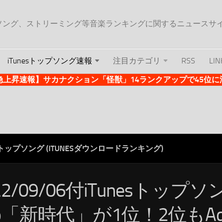
ップソング、ストリーミング等音楽ランキングに関するニュースサ
iTunesトップソング速報
注目カテゴリ
RSS
LIN
es急上昇速報】サカナクション「怪獣」14ランクアップで45位に浮上 
ESトップソング (ITUNESダウンロードランキング)
22/09/06付iTunesトップ
do「新時代」が1位！2位もA