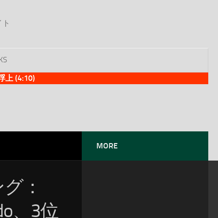
イト
KS
(4:10)
MORE
ソング：
do、3位