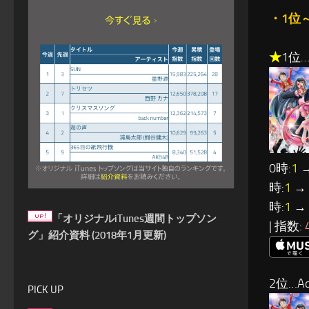
・1位
★
1位…
0時:
1
→
時:
1
→ 
時:
1
→ 
「オリジナルiTunes週間トップソン
| 指数:
グ」紹介資料 (2018年1月更新)
2位…Ad
PICK UP