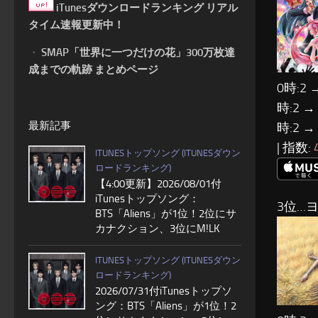
iTunesダウンロードランキング リアル
タイム速報更新中！
・
SMAP「世界に一つだけの花」300万枚達
成までの軌跡 まとめページ
0時:2 
時:2 →
最新記事
時:2 →
| 指数:
ITUNESトップソング (ITUNESダウン
ロードランキング)
【4:00更新】2026/08/01付
iTunesトップソング：
3位…
BTS「Aliens」が1位！2位にサ
カナクション、3位にM!LK
ITUNESトップソング (ITUNESダウン
ロードランキング)
2026/07/31付iTunesトップソ
ング：BTS「Aliens」が1位！2