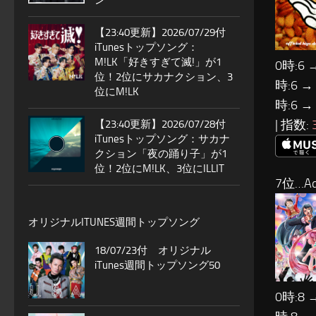
ン
【23:40更新】2026/07/29付
iTunesトップソング：
M!LK「好きすぎて滅!」が1
0時:6 
位！2位にサカナクション、3
時:6 →
位にM!LK
時:6 →
| 指数:
【23:40更新】2026/07/28付
iTunesトップソング：サカナ
クション「夜の踊り子」が1
位！2位にM!LK、3位にILLIT
7位…Ad
オリジナルITUNES週間トップソング
18/07/23付 オリジナル
iTunes週間トップソング50
0時:8 