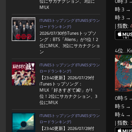
0時:3 
位にサカナクション、3位に
M!LK
時:3 →
時:3 →
ITUNESトップソング (ITUNESダウン
| 指数:
ロードランキング)
2026/07/30付iTunesトップソ
ング：BTS「Aliens」が1位！2
位にM!LK、3位にサカナクショ
4位…Ki
ン
ITUNESトップソング (ITUNESダウン
ロードランキング)
【23:40更新】2026/07/29付
iTunesトップソング：
M!LK「好きすぎて滅!」が1
位！2位にサカナクション、3
0時:5 
位にM!LK
時:5 →
時:4 →
ITUNESトップソング (ITUNESダウン
| 指数:
ロードランキング)
【23:40更新】2026/07/28付