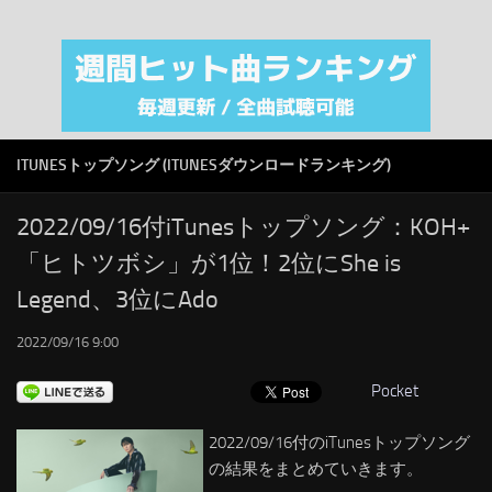
注目カテゴリ
オリジナルiTunes週間トップソング
音楽業界
SMAP
ITUNESトップソング (ITUNESダウンロードランキング)
AKB48
RSS
2022/09/16付iTunesトップソング：KOH+
「ヒトツボシ」が1位！2位にShe is
LINKS
Legend、3位にAdo
2022/09/16 9:00
Pocket
2022/09/16付のiTunesトップソング
の結果をまとめていきます。