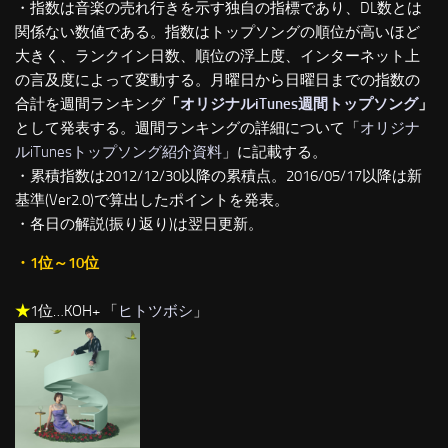
・指数は音楽の売れ行きを示す独自の指標であり、DL数とは
関係ない数値である。指数はトップソングの順位が高いほど
大きく、ランクイン日数、順位の浮上度、インターネット上
の言及度によって変動する。月曜日から日曜日までの指数の
合計を週間ランキング
「
オリジナルiTunes週間トップソング
」
として発表する。週間ランキングの詳細について「
オリジナ
ルiTunesトップソング紹介資料
」に記載する。
・累積指数は2012/12/30以降の累積点。2016/05/17以降は新
基準(Ver2.0)で算出したポイントを発表。
・各日の解説(振り返り)は翌日更新。
・1位～10位
★
1位…KOH+ 「
ヒトツボシ
」