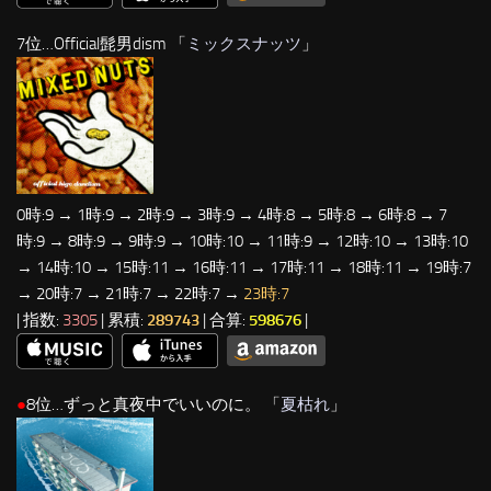
7位…Official髭男dism 「
ミックスナッツ
」
0時:9 → 1時:9 → 2時:9 → 3時:9 → 4時:8 → 5時:8 → 6時:8 → 7
時:9 → 8時:9 → 9時:9 → 10時:10 → 11時:9 → 12時:10 → 13時:10
→ 14時:10 → 15時:11 → 16時:11 → 17時:11 → 18時:11 → 19時:7
→ 20時:7 → 21時:7 → 22時:7 →
23時:7
| 指数:
3305
| 累積:
289743
| 合算:
598676
|
●
8位…ずっと真夜中でいいのに。 「
夏枯れ
」