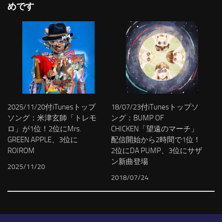
めです
2025/11/20付iTunesトップ
18/07/23付iTunesトップソ
ソング：米津玄師「トレモ
ング：BUMP OF
ロ」が1位！2位にMrs.
CHICKEN「望遠のマーチ」
GREEN APPLE、3位に
配信開始から2時間で1位！
ROIROM
2位にDA PUMP、3位にサザ
ン新曲登場
2025/11/20
2018/07/24