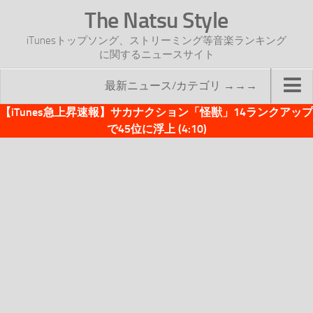
The Natsu Style
iTunesトップソング、ストリーミング等音楽ランキング
に関するニュースサイト
最新ニュース/カテゴリ →→→
【iTunes急上昇速報】サカナクション「怪獣」14ランクアップ
TOP
で45位に浮上 (4:10)
サイトについて
年間ヒット曲ランキング
2016年度特集記事
2017年度特集記事
iTunesトップソング速報
iTunesデイリー
オリジナル週間トップソング
「オリジナルiTunes週間トップソング」紹介資料