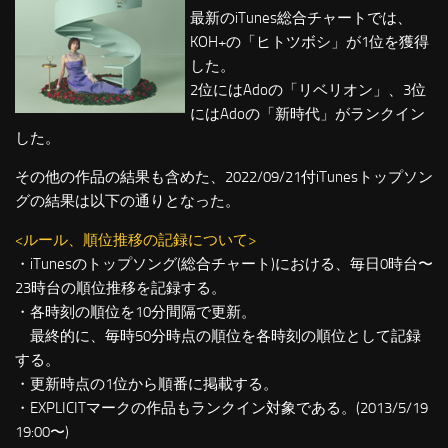
最新のiTunes総合チャートでは、
KOH+の「ヒトツボシ」が1位を獲得
した。
2位にはAdoの「リベリオン」、3位
にはAdoの「新時代」がランクイン
した。
その他の作品の結果も含めた、2022/09/21付iTunesトップソン
グの結果は以下の通りとなった。
<ルール、順位推移の記録について>
・iTunesのトップソング(総合チャート)における、毎日0時台〜
23時台の順位推移を記録する。
・各時刻の順位を10分間隔で更新。
最終的に、毎時50分時点の順位を各時刻の順位として記録
する。
・更新時点の1位から順番に掲載する。
・EXPLICITマークの作品もランクイン対象である。(2013/5/19
19:00〜)