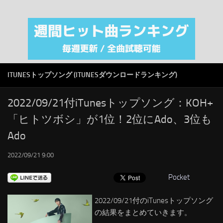
注目カテゴリ
オリジナルiTunes週間トップソング
音楽業界
SMAP
ITUNESトップソング (ITUNESダウンロードランキング)
AKB48
RSS
2022/09/21付iTunesトップソング：KOH+
「ヒトツボシ」が1位！2位にAdo、3位も
LINKS
Ado
2022/09/21 9:00
Pocket
2022/09/21付のiTunesトップソング
の結果をまとめていきます。