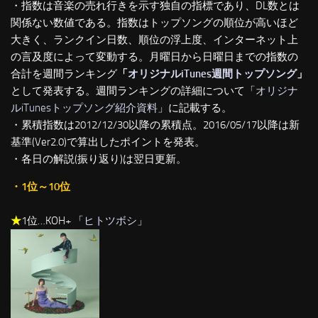
・指数は音楽の売れ行きを示す独自の指標であり、DL数とは
関係ない数値である。指数はトップソングの順位が高いほど
大きく、ランクイン日数、順位の浮上度、インターネット上
の言及度によって変動する。月曜日から日曜日までの指数の
合計を週間ランキング
「
オリジナルiTunes週間トップソング
」
として発表する。週間ランキングの詳細について「
オリジナ
ルiTunesトップソング紹介資料
」に記載する。
・累積指数は2012/12/30以降の累積点。2016/05/17以降は新
基準(Ver2.0)で算出したポイントを発表。
・各日の解説(振り返り)は翌日更新。
・1位～10位
★
1位…KOH+ 「
ヒトツボシ
」