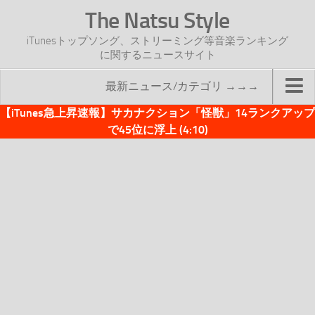
The Natsu Style
iTunesトップソング、ストリーミング等音楽ランキング
に関するニュースサイト
最新ニュース/カテゴリ →→→
【iTunes急上昇速報】サカナクション「怪獣」14ランクアップ
TOP
で45位に浮上 (4:10)
サイトについて
年間ヒット曲ランキング
2016年度特集記事
2017年度特集記事
iTunesトップソング速報
iTunesデイリー
オリジナル週間トップソング
「オリジナルiTunes週間トップソング」紹介資料