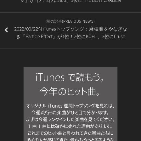
シ」が1位！2位にAdo、3位にTHE BEAT GARDEN
前の記事(PREVIOUS NEWS)
2022/09/22付iTunesトップソング：麻枝准 & やなぎな
ぎ「Particle Effect」が1位！2位にKOH+、3位にCrush