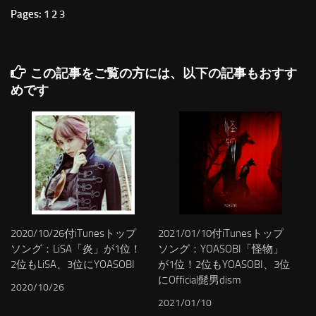
Pages:
1
2
3
この記事をご覧の方には、以下の記事もおすす
めです
2020/10/26付iTunesトップ
2021/01/10付iTunesトップ
ソング：LiSA「炎」が1位！
ソング：YOASOBI「怪物」
2位もLiSA、3位にYOASOBI
が1位！2位もYOASOBI、3位
にOfficial髭男dism
2020/10/26
2021/01/10