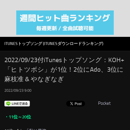
注目カテゴリ
オリジナルiTunes週間トップソング
音楽業界
SMAP
ITUNESトップソング (ITUNESダウンロードランキング)
AKB48
RSS
2022/09/23付iTunesトップソング：KOH+
「ヒトツボシ」が1位！2位にAdo、3位に
LINKS
麻枝准 & やなぎなぎ
2022/09/23 9:00
Pocket
・11位～20位