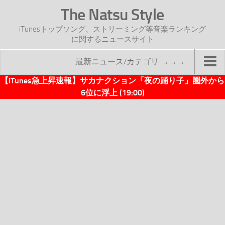
The Natsu Style
iTunesトップソング、ストリーミング等音楽ランキング
に関するニュースサイト
最新ニュース/カテゴリ →→→
【iTunes急上昇速報】サカナクション「夜の踊り子」圏外から
TOP
6位に浮上 (19:00)
サイトについて
年間ヒット曲ランキング
2016年度特集記事
2017年度特集記事
iTunesトップソング速報
iTunesデイリー
オリジナル週間トップソング
「オリジナルiTunes週間トップソング」紹介資料