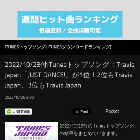
注目カテゴリ
オリジナルiTunes週間トップソング
音楽業界
SMAP
ITUNESトップソング (ITUNESダウンロードランキング)
AKB48
RSS
2022/10/28付iTunesトップソング：Travis
Japan「JUST DANCE!」が1位！2位もTravis
LINKS
Japan、3位もTravis Japan
2022/10/28 9:00
Pocket
2022/10/28付のiTunesトップソング
の結果をまとめていきます。