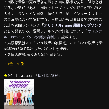
・指数は音楽の売れ行きを示す独自の指標であり、DL数とは
関係ない数値である。指数はトップソングの順位が高いほど
大きく、ランクイン日数、順位の浮上度、インターネット上
の言及度によって変動する。月曜日から日曜日までの指数の
合計を週間ランキング
「
オリジナルiTunes週間トップソング
」
として発表する。週間ランキングの詳細について「
オリジナ
ルiTunesトップソング紹介資料
」に記載する。
・累積指数は2012/12/30以降の累積点。2016/05/17以降は新
基準(Ver2.0)で算出したポイントを発表。
・各日の解説(振り返り)は翌日更新。
・1位～10位
★
1位…Travis Japan 「
JUST DANCE!
」