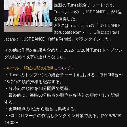
最新のiTunes総合チャートでは、
Travis Japanの「JUST DANCE!」が1位
を獲得した。
2位にはTravis Japanの「JUST DANCE!
(tofubeats Remix)」、3位にはTravis
Japanの「JUST DANCE! (Yaffle Remix)」がランクインした。
その他の作品の結果も含めた、2022/10/28付iTunesトップソン
グの結果は以下の通りとなった。
<ルール、順位推移の記録について>
・iTunesのトップソング(総合チャート)における、毎日0時台〜
23時台の順位推移を記録する。
・各時刻の順位を10分間隔で更新。
最終的に、毎時50分時点の順位を各時刻の順位として記録
する。
・更新時点の1位から順番に掲載する。
・EXPLICITマークの作品もランクイン対象である。(2013/5/19
19:00〜)