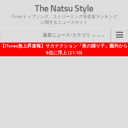
The Natsu Style
iTunesトップソング、ストリーミング等音楽ランキング
に関するニュースサイト
最新ニュース/カテゴリ →→→
【iTunes急上昇速報】サカナクション「夜の踊り子」圏外から
TOP
6位に浮上 (21:10)
サイトについて
年間ヒット曲ランキング
2016年度特集記事
2017年度特集記事
iTunesトップソング速報
iTunesデイリー
オリジナル週間トップソング
「オリジナルiTunes週間トップソング」紹介資料