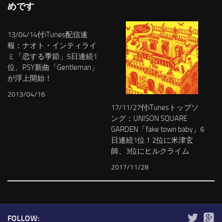
めです
13/04/14付iTunes配信速
報：ナオト・インティライ
ミ「恋する季節」5日連続1
位、PSY新曲「Gentleman」
が浮上開始！
2013/04/16
17/11/27付iTunesトップソ
ング：UNISON SQUARE
GARDEN「fake town baby」6
日連続1位！2位に米津玄
師、3位にヒルクライム
2017/11/28
FOLLOW: