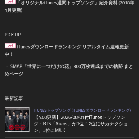
「オリジナルiTunes週間トップソング」紹介資料 (2018年
1月更新)
PICK UP
iTunesダウンロードランキング リアルタイム速報更新
中！
・
SMAP「世界に一つだけの花」300万枚達成までの軌跡 まと
めページ
最新記事
ITUNESトップソング (ITUNESダウンロードランキング)
【4:00更新】2026/08/01付iTunesトップソン
グ：BTS「Aliens」が1位！2位にサカナクショ
ン、3位にM!LK