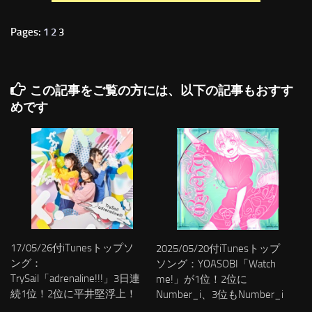
Pages:
1
2
3
この記事をご覧の方には、以下の記事もおすす
めです
17/05/26付iTunesトップソ
2025/05/20付iTunesトップ
ング：
ソング：YOASOBI「Watch
TrySail「adrenaline!!!」3日連
me!」が1位！2位に
続1位！2位に平井堅浮上！
Number_i、3位もNumber_i