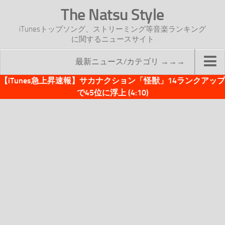
The Natsu Style
iTunesトップソング、ストリーミング等音楽ランキング
に関するニュースサイト
最新ニュース/カテゴリ →→→
【iTunes急上昇速報】サカナクション「怪獣」14ランクアップ
TOP
で45位に浮上 (4:10)
サイトについて
年間ヒット曲ランキング
2016年度特集記事
2017年度特集記事
iTunesトップソング速報
iTunesデイリー
オリジナル週間トップソング
「オリジナルiTunes週間トップソング」紹介資料