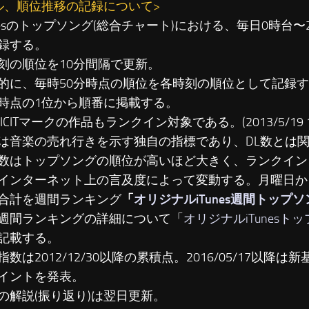
ル、順位推移の記録について>
unesのトップソング(総合チャート)における、毎日0時台
録する。
刻の順位を10分間隔で更新。
に、毎時50分時点の順位を各時刻の順位として記録す
時点の1位から順番に掲載する。
LICITマークの作品もランクイン対象である。(2013/5/19 19
は音楽の売れ行きを示す独自の指標であり、DL数とは
数はトップソングの順位が高いほど大きく、ランクイン
インターネット上の言及度によって変動する。月曜日か
合計を週間ランキング
「
オリジナルiTunes週間トップ
週間ランキングの詳細について「
オリジナルiTunesト
記載する。
数は2012/12/30以降の累積点。2016/05/17以降は新基準
イントを発表。
の解説(振り返り)は翌日更新。