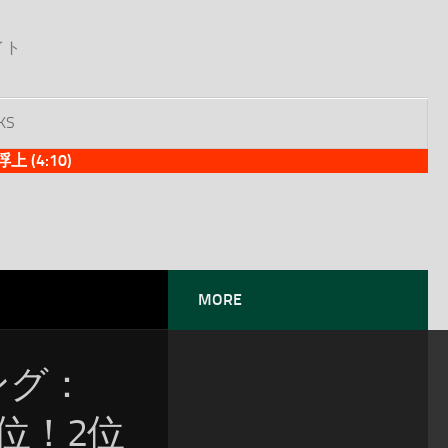
イト
KS
(4:10)
MORE
ソング：
が1位！2位