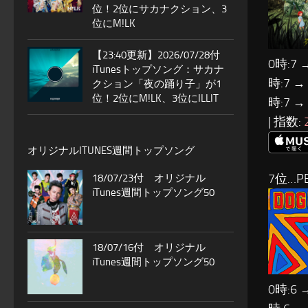
位！2位にサカナクション、3
位にM!LK
【23:40更新】2026/07/28付
0時:7 
iTunesトップソング：サカナ
時:7 →
クション「夜の踊り子」が1
位！2位にM!LK、3位にILLIT
時:7 →
| 指数:
オリジナルITUNES週間トップソング
7位…PE
18/07/23付 オリジナル
iTunes週間トップソング50
18/07/16付 オリジナル
iTunes週間トップソング50
0時:6 