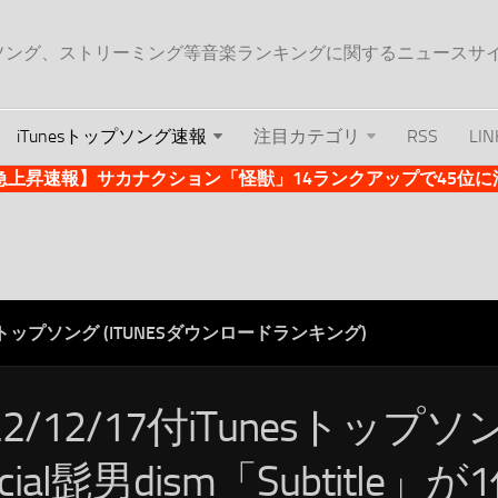
ップソング、ストリーミング等音楽ランキングに関するニュースサ
iTunesトップソング速報
注目カテゴリ
RSS
LIN
es急上昇速報】サカナクション「怪獣」14ランクアップで45位に浮上 
ESトップソング (ITUNESダウンロードランキング)
22/12/17付iTunesトップ
ficial髭男dism「Subtitle」