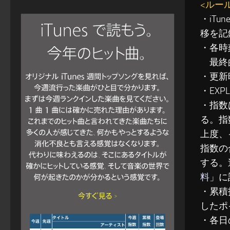
<ルー
・iT
移を記
・各時
最終的
・更新
・EXP
・指数
る。指
上度、
指数の
する。
料
」に
・累積指
したポ
・各日