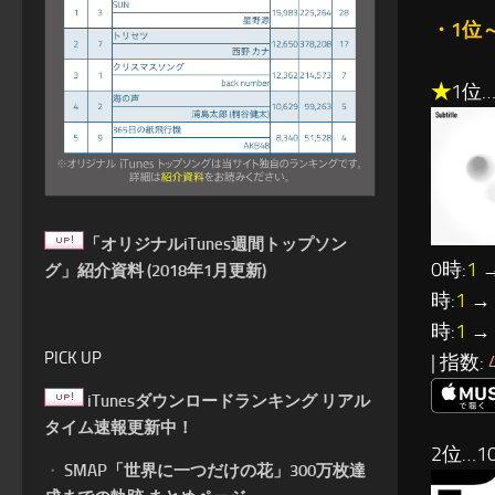
・1位
★
1位…O
「オリジナルiTunes週間トップソン
0時:
1
→
グ」紹介資料 (2018年1月更新)
時:
1
→ 
時:
1
→ 
PICK UP
| 指数:
iTunesダウンロードランキング リアル
タイム速報更新中！
2位…10
・
SMAP「世界に一つだけの花」300万枚達