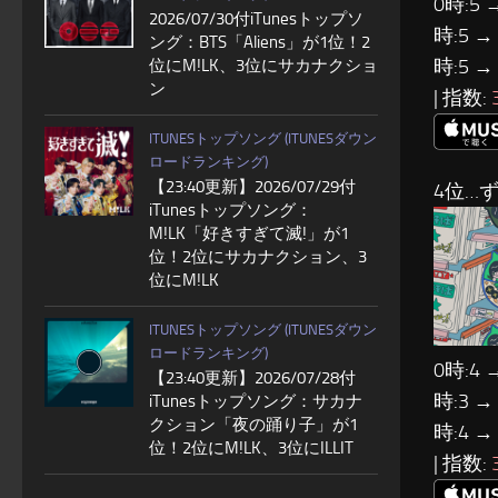
0時:5 
2026/07/30付iTunesトップソ
時:5 →
ング：BTS「Aliens」が1位！2
時:5 →
位にM!LK、3位にサカナクショ
ン
| 指数:
ITUNESトップソング (ITUNESダウン
ロードランキング)
【23:40更新】2026/07/29付
4位…
iTunesトップソング：
M!LK「好きすぎて滅!」が1
位！2位にサカナクション、3
位にM!LK
ITUNESトップソング (ITUNESダウン
ロードランキング)
0時:4 
【23:40更新】2026/07/28付
時:3 →
iTunesトップソング：サカナ
クション「夜の踊り子」が1
時:4 →
位！2位にM!LK、3位にILLIT
| 指数: