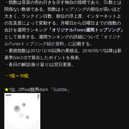
・指数は音楽の売れ行きを示す独自の指標であり、DL数とは
関係ない数値である。指数はトップソングの順位が高いほど
大きく、ランクイン日数、順位の浮上度、インターネット上
の言及度によって変動する。月曜日から日曜日までの指数の
合計を週間ランキング
「
オリジナルiTunes週間トップソング
」
として発表する。週間ランキングの詳細について「
オリジナ
ルiTunesトップソング紹介資料
」に記載する。
・累積指数は2012/12/30以降の累積点。2016/05/17以降は新
基準(Ver2.0)で算出したポイントを発表。
・各日の解説(振り返り)は翌日更新。
・1位～10位
★
1位…Official髭男dism 「
Subtitle
」