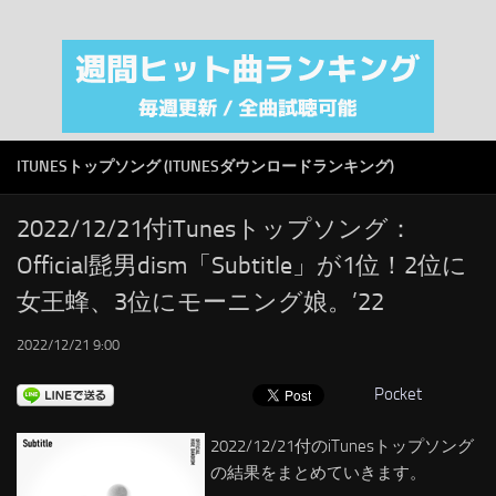
注目カテゴリ
オリジナルiTunes週間トップソング
音楽業界
SMAP
ITUNESトップソング (ITUNESダウンロードランキング)
AKB48
RSS
2022/12/21付iTunesトップソング：
Official髭男dism「Subtitle」が1位！2位に
LINKS
女王蜂、3位にモーニング娘。’22
2022/12/21 9:00
Pocket
2022/12/21付のiTunesトップソング
の結果をまとめていきます。