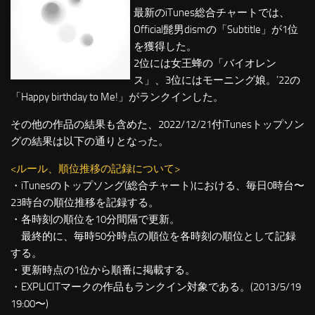
最新のiTunes総合チャートでは、
Official髭男dismの「Subtitle」が1位
を獲得した。
2位には女王蜂の「バイオレン
ス」、3位にはモーニング娘。’22の
「Happy birthday to Me!」がランクインした。
その他の作品の結果も含めた、2022/12/21付iTunesトップソン
グの結果は以下の通りとなった。
<ルール、順位推移の記録について>
・iTunesのトップソング(総合チャート)における、毎日0時台〜
23時台の順位推移を記録する。
・各時刻の順位を10分間隔で更新。
最終的に、毎時50分時点の順位を各時刻の順位として記録
する。
・更新時点の1位から順番に掲載する。
・EXPLICITマークの作品もランクイン対象である。(2013/5/19
19:00〜)