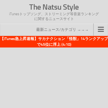
The Natsu Style
iTunesトップソング、ストリーミング等音楽ランキング
に関するニュースサイト
最新ニュース/カテゴリ →→→
【iTunes急上昇速報】サカナクション「怪獣」14ランクアップ
TOP
で45位に浮上 (4:10)
サイトについて
年間ヒット曲ランキング
2016年度特集記事
2017年度特集記事
iTunesトップソング速報
iTunesデイリー
オリジナル週間トップソング
「オリジナルiTunes週間トップソング」紹介資料