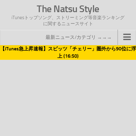
The Natsu Style
iTunesトップソング、ストリーミング等音楽ランキング
に関するニュースサイト
最新ニュース/カテゴリ →→→
【iTunes急上昇速報】スピッツ「チェリー」圏外から90位に浮
TOP
上 (16:50)
サイトについて
年間ヒット曲ランキング
2016年度特集記事
2017年度特集記事
iTunesトップソング速報
iTunesデイリー
オリジナル週間トップソング
「オリジナルiTunes週間トップソング」紹介資料