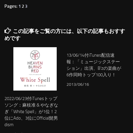
Pages:
1
2
3
この記事をご覧の方には、以下の記事もおすす
めです
13/06/14付iTunes配信速
報：「ミュージックステー
ション」出演、B’zの楽曲が
6作同時トップ100入り！
2013/06/16
2022/06/23付iTunesトップ
ソング：麻枝准 & やなぎな
ぎ「White Spell」が1位！2
位にAdo、3位にOfficial髭男
dism