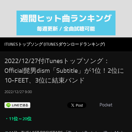
注目カテゴリ
オリジナルiTunes週間トップソング
音楽業界
SMAP
ITUNESトップソング (ITUNESダウンロードランキング)
AKB48
RSS
2022/12/27付iTunesトップソング：
Official髭男dism「Subtitle」が1位！2位に
LINKS
10-FEET、3位に結束バンド
2022/12/27 9:00
Pocket
・11位～20位