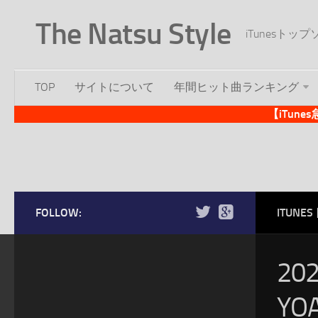
The Natsu Style
iTunesト
TOP
サイトについて
年間ヒット曲ランキング
【iTun
FOLLOW:
ITUN
20
Y