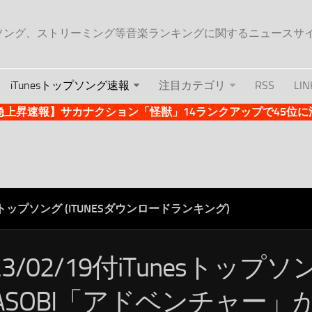
ップソング、ストリーミング等音楽ランキングに関するニュースサ
iTunesトップソング速報
注目カテゴリ
RSS
LIN
es急上昇速報】サカナクション「怪獣」14ランクアップで45位に浮上 
ESトップソング (ITUNESダウンロードランキング)
23/02/19付iTunesトップ
OASOBI「アドベンチャー」