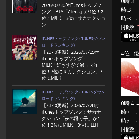
0時:3 
2026/07/30付iTunesトップソ
時:3 →
ング：BTS「Aliens」が1位！2
時:3 →
位にM!LK、3位にサカナクショ
ン
| 指数:
ITUNESトップソング (ITUNESダウン
ロードランキング)
【23:40更新】2026/07/29付
4位…優
iTunesトップソング：
M!LK「好きすぎて滅!」が1
位！2位にサカナクション、3
位にM!LK
ITUNESトップソング (ITUNESダウン
ロードランキング)
0時:4 
【23:40更新】2026/07/28付
時:4 →
iTunesトップソング：サカナ
クション「夜の踊り子」が1
時:4 →
位！2位にM!LK、3位にILLIT
| 指数: