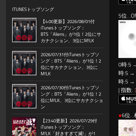
ITUNESトップソング
5位…Of
【4:00更新】2026/08/01付
iTunesトップソング：
BTS「Aliens」が1位！2位にサ
カナクション、3位にM!LK
2026/07/31付iTunesトップソ
ング：BTS「Aliens」が1位！2
0時:5 
位にサカナクション、3位に
時:5 →
M!LK
時:5 →
2026/07/30付iTunesトップソ
| 指数:
ング：BTS「Aliens」が1位！2
位にM!LK、3位にサカナクショ
ン
●
6位…
【23:40更新】2026/07/29付
iTunesトップソング：
M!LK「好きすぎて滅!」が1