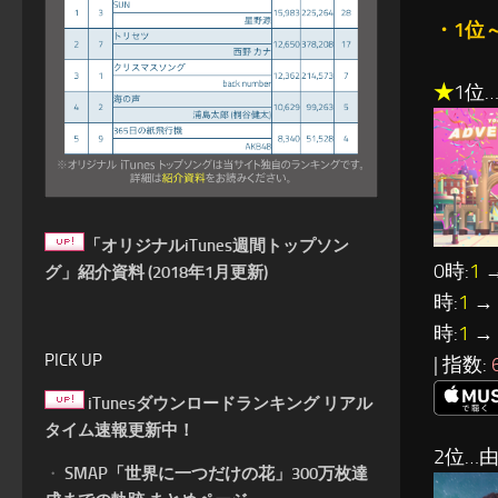
・1位
★
1位…
「オリジナルiTunes週間トップソン
0時:
1
→
グ」紹介資料 (2018年1月更新)
時:
1
→ 
時:
1
→ 
PICK UP
| 指数:
iTunesダウンロードランキング リアル
タイム速報更新中！
2位…由
・
SMAP「世界に一つだけの花」300万枚達