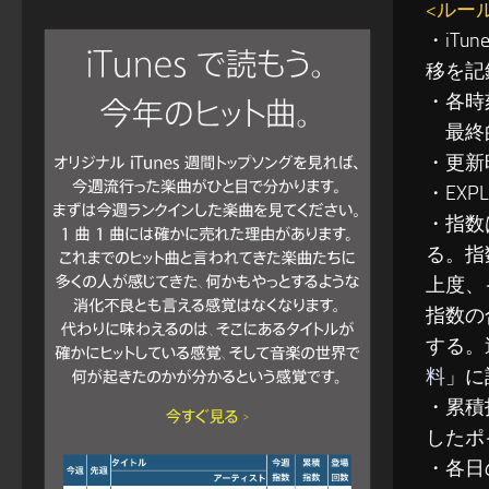
<ルー
・iT
移を記
・各時
最終的
・更新
・EXP
・指数
る。指
上度、
指数の
する。
料
」に
・累積指
したポ
・各日