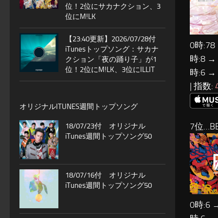
位！2位にサカナクション、3
位にM!LK
【23:40更新】2026/07/28付
0時:78
iTunesトップソング：サカナ
時:8 →
クション「夜の踊り子」が1
位！2位にM!LK、3位にILLIT
時:6 →
| 指数:
オリジナルITUNES週間トップソング
7位…BE
18/07/23付 オリジナル
iTunes週間トップソング50
18/07/16付 オリジナル
iTunes週間トップソング50
0時:6 