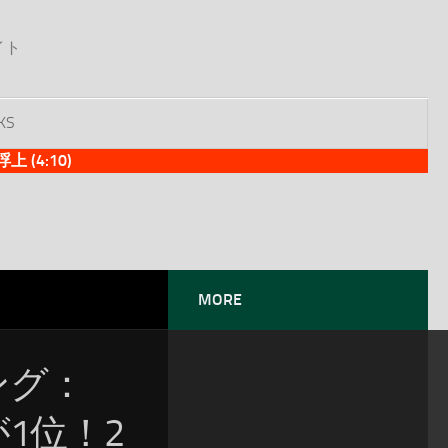
イト
KS
(4:10)
MORE
ソング：
が1位！2