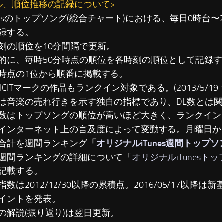
ル、順位推移の記録について>
unesのトップソング(総合チャート)における、毎日0時台
録する。
刻の順位を10分間隔で更新。
に、毎時50分時点の順位を各時刻の順位として記録す
時点の1位から順番に掲載する。
LICITマークの作品もランクイン対象である。(2013/5/19 19
は音楽の売れ行きを示す独自の指標であり、DL数とは
数はトップソングの順位が高いほど大きく、ランクイン
インターネット上の言及度によって変動する。月曜日か
合計を週間ランキング
「
オリジナルiTunes週間トップ
週間ランキングの詳細について「
オリジナルiTunesト
記載する。
数は2012/12/30以降の累積点。2016/05/17以降は新基準
イントを発表。
の解説(振り返り)は翌日更新。