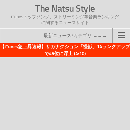
The Natsu Style
iTunesトップソング、ストリーミング等音楽ランキング
に関するニュースサイト
最新ニュース/カテゴリ →→→
【iTunes急上昇速報】サカナクション「怪獣」14ランクアップ
TOP
で45位に浮上 (4:10)
サイトについて
年間ヒット曲ランキング
2016年度特集記事
2017年度特集記事
iTunesトップソング速報
iTunesデイリー
オリジナル週間トップソング
「オリジナルiTunes週間トップソング」紹介資料