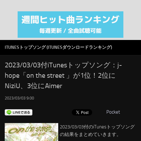
注目カテゴリ
オリジナルiTunes週間トップソング
音楽業界
SMAP
ITUNESトップソング (ITUNESダウンロードランキング)
AKB48
RSS
2023/03/03付iTunesトップソング：j-
hope「on the street 」が1位！2位に
LINKS
NiziU、3位にAimer
2023/03/03 9:00
Pocket
2023/03/03付のiTunesトップソング
の結果をまとめていきます。