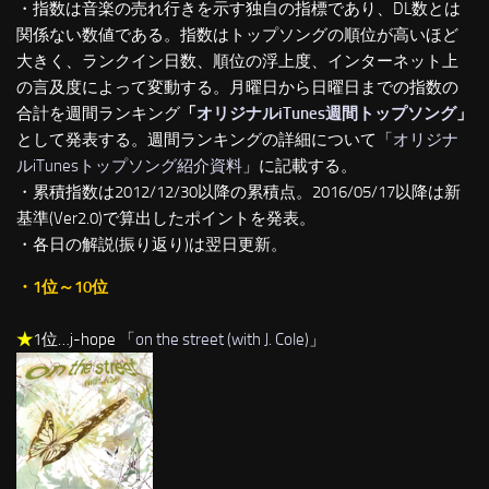
・指数は音楽の売れ行きを示す独自の指標であり、DL数とは
関係ない数値である。指数はトップソングの順位が高いほど
大きく、ランクイン日数、順位の浮上度、インターネット上
の言及度によって変動する。月曜日から日曜日までの指数の
合計を週間ランキング
「
オリジナルiTunes週間トップソング
」
として発表する。週間ランキングの詳細について「
オリジナ
ルiTunesトップソング紹介資料
」に記載する。
・累積指数は2012/12/30以降の累積点。2016/05/17以降は新
基準(Ver2.0)で算出したポイントを発表。
・各日の解説(振り返り)は翌日更新。
・1位～10位
★
1位…j-hope 「
on the street (with J. Cole)
」