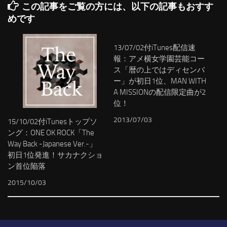
この記事をご覧の方には、以下の記事もおすす
めです
13/07/02付iTunes配信速
報：アメ横女学園芸能コー
ス「暦の上ではディセンバ
ー」が初日1位、MAN WITH
A MISSIONの配信限定曲が2
位！
2013/07/03
15/10/02付iTunesトップソ
ング：ONE OK ROCK「The
Way Back -Japanese Ver.-」
初日1位発進！サカナクショ
ン首位陥落
2015/10/03