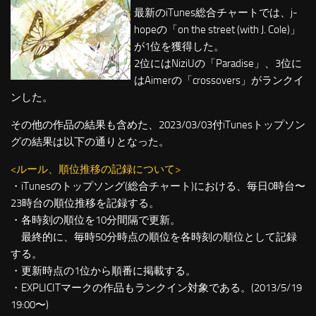
最新のiTunes総合チャートでは、j-
hopeの「on the street (with J. Cole)」
が1位を獲得した。
2位にはNiziUの「Paradise」、3位に
はAimerの「crossovers」がランクイ
ンした。
その他の作品の結果も含めた、2023/03/03付iTunesトップソン
グの結果は以下の通りとなった。
<ルール、順位推移の記録について>
・iTunesのトップソング(総合チャート)における、毎日0時台〜
23時台の順位推移を記録する。
・各時刻の順位を10分間隔で更新。
最終的に、毎時50分時点の順位を各時刻の順位として記録
する。
・更新時点の1位から順番に掲載する。
・EXPLICITマークの作品もランクイン対象である。(2013/5/19
19:00〜)