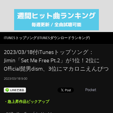
注目カテゴリ
オリジナルiTunes週間トップソング
音楽業界
SMAP
ITUNESトップソング (ITUNESダウンロードランキング)
AKB48
RSS
2023/03/18付iTunesトップソング：
Jimin「Set Me Free Pt.2」が1位！2位に
LINKS
Official髭男dism、3位にマカロニえんぴつ
2023/03/18 9:00
Pocket
・急上昇作品ピックアップ