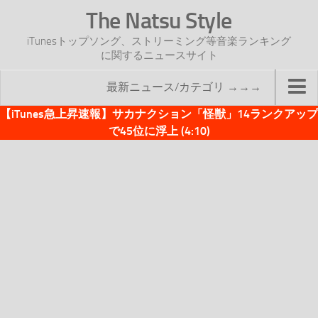
The Natsu Style
iTunesトップソング、ストリーミング等音楽ランキング
に関するニュースサイト
最新ニュース/カテゴリ →→→
【iTunes急上昇速報】サカナクション「怪獣」14ランクアップ
TOP
で45位に浮上 (4:10)
サイトについて
年間ヒット曲ランキング
2016年度特集記事
2017年度特集記事
iTunesトップソング速報
iTunesデイリー
オリジナル週間トップソング
「オリジナルiTunes週間トップソング」紹介資料