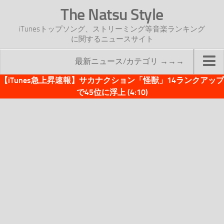
The Natsu Style
iTunesトップソング、ストリーミング等音楽ランキング
に関するニュースサイト
最新ニュース/カテゴリ →→→
【iTunes急上昇速報】サカナクション「怪獣」14ランクアップ
TOP
で45位に浮上 (4:10)
サイトについて
年間ヒット曲ランキング
2016年度特集記事
2017年度特集記事
iTunesトップソング速報
iTunesデイリー
オリジナル週間トップソング
「オリジナルiTunes週間トップソング」紹介資料