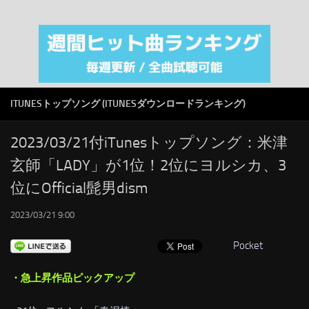
注目カテゴリ
オリジナルiTunes週間トップソング
音楽業界
SMAP
ITUNESトップソング (ITUNESダウンロードランキング)
AKB48
RSS
2023/03/21付iTunesトップソング：米津
玄師「LADY」が1位！2位にヨルシカ、3
LINKS
位にOfficial髭男dism
2023/03/21 9:00
Pocket
・急上昇作品ピックアップ