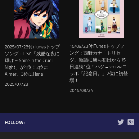
15/09/23付iTunesトップソ
2025/07/23付iTunesトップ
ング：西野カナ「トリセ
ソング：LiSA「残酷な夜に
ツ」新譜に勝ち初日から15
輝け – Shine in the Cruel
日連続1位！ハジ→×miwaコ
Night」が1位！2位に
ラボ「記念日。」2位に初登
Aimer、3位にHana
場！
2025/07/23
2015/09/24
FOLLOW: