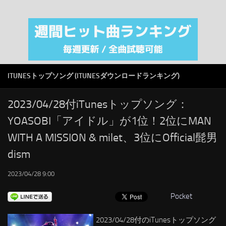
注目カテゴリ
オリジナルiTunes週間トップソング
音楽業界
SMAP
ITUNESトップソング (ITUNESダウンロードランキング)
AKB48
RSS
2023/04/28付iTunesトップソング：
YOASOBI「アイドル」が1位！2位にMAN
LINKS
WITH A MISSION & milet、3位にOfficial髭男
dism
2023/04/28 9:00
Pocket
2023/04/28付のiTunesトップソング