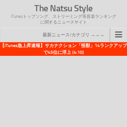
The Natsu Style
iTunesトップソング、ストリーミング等音楽ランキング
に関するニュースサイト
最新ニュース/カテゴリ →→→
【iTunes急上昇速報】サカナクション「怪獣」14ランクアップ
TOP
で45位に浮上 (4:10)
サイトについて
年間ヒット曲ランキング
2016年度特集記事
2017年度特集記事
iTunesトップソング速報
iTunesデイリー
オリジナル週間トップソング
「オリジナルiTunes週間トップソング」紹介資料