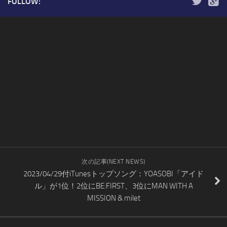
FOLLOW:
次の記事(NEXT NEWS)
2023/04/29付iTunesトップソング：YOASOBI「アイド
ル」が1位！2位にBE:FIRST、3位にMAN WITH A
MISSION & milet