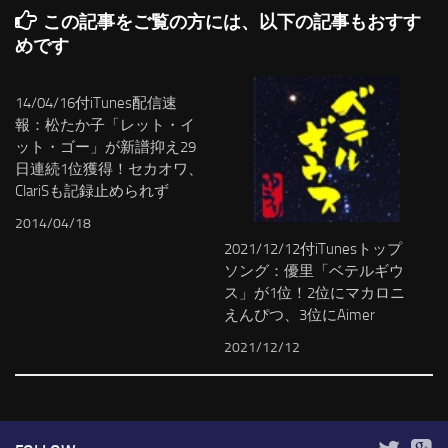
この記事をご覧の方には、以下の記事もおすす
めです
14/04/16付iTunes配信速
報：松たか子「レット・イ
ット・ゴー」が新譜抑え29
日連続1位獲得！セカオワ、
ClariSも記録止められず
2014/04/18
2021/12/12付iTunesトップ
ソング：優里「ベテルギウ
ス」が1位！2位にマカロニ
えんぴつ、3位にAimer
2021/12/12