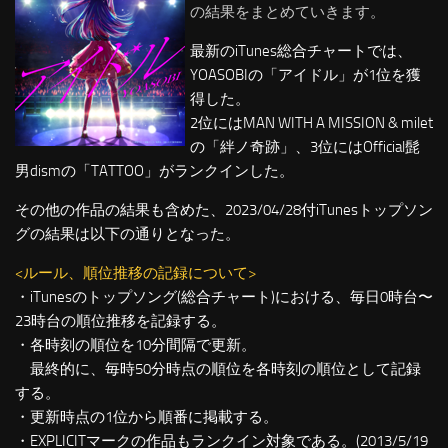
の結果をまとめていきます。
最新のiTunes総合チャートでは、
YOASOBIの「アイドル」が1位を獲
得した。
2位にはMAN WITH A MISSION & milet
の「絆ノ奇跡」、3位にはOfficial髭
男dismの「TATTOO」がランクインした。
その他の作品の結果も含めた、2023/04/28付iTunesトップソン
グの結果は以下の通りとなった。
<ルール、順位推移の記録について>
・iTunesのトップソング(総合チャート)における、毎日0時台〜
23時台の順位推移を記録する。
・各時刻の順位を10分間隔で更新。
最終的に、毎時50分時点の順位を各時刻の順位として記録
する。
・更新時点の1位から順番に掲載する。
・EXPLICITマークの作品もランクイン対象である。(2013/5/19