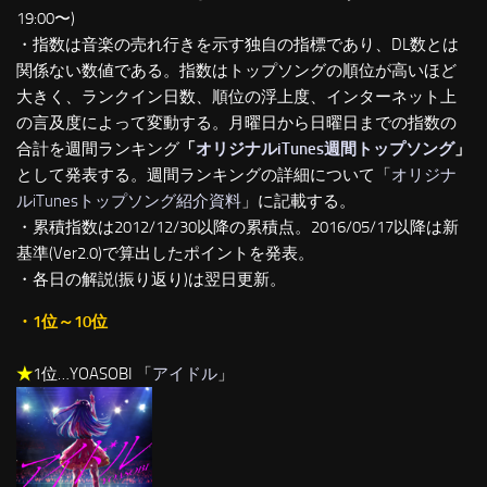
19:00〜)
・指数は音楽の売れ行きを示す独自の指標であり、DL数とは
関係ない数値である。指数はトップソングの順位が高いほど
大きく、ランクイン日数、順位の浮上度、インターネット上
の言及度によって変動する。月曜日から日曜日までの指数の
合計を週間ランキング
「
オリジナルiTunes週間トップソング
」
として発表する。週間ランキングの詳細について「
オリジナ
ルiTunesトップソング紹介資料
」に記載する。
・累積指数は2012/12/30以降の累積点。2016/05/17以降は新
基準(Ver2.0)で算出したポイントを発表。
・各日の解説(振り返り)は翌日更新。
・1位～10位
★
1位…YOASOBI 「
アイドル
」