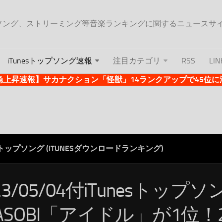
ップソング、ストリーミング等音楽ランキングに関するニュースサ
iTunesトップソング速報
注目カテゴリ
RSS
LIN
es急上昇速報】サカナクション「怪獣」14ランクアップで45位に浮上 
ESトップソング (ITUNESダウンロードランキング)
23/05/04付iTunesトップ
OASOBI「アイドル」が1位！