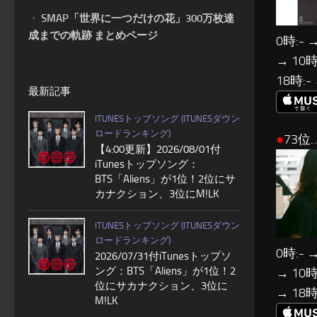
・
SMAP「世界に一つだけの花」300万枚達
成までの軌跡 まとめページ
0時:- →
→ 10時:
18時:-
最新記事
ITUNESトップソング (ITUNESダウン
ロードランキング)
●
73位
【4:00更新】2026/08/01付
iTunesトップソング：
BTS「Aliens」が1位！2位にサ
カナクション、3位にM!LK
ITUNESトップソング (ITUNESダウン
ロードランキング)
0時:- →
2026/07/31付iTunesトップソ
ング：BTS「Aliens」が1位！2
→ 10時:
位にサカナクション、3位に
→ 18時
M!LK