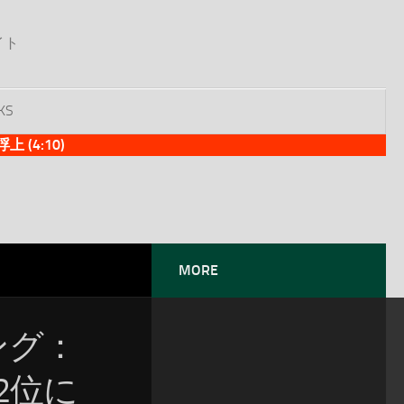
イト
KS
(4:10)
MORE
ソング：
2位に