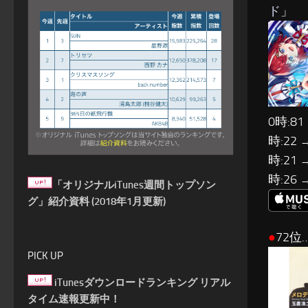
ド
」
0時:81
時:22 
時:21 
時:26 
「オリジナルiTunes週間トップソン
グ」紹介資料 (2018年1月更新)
●
72位
PICK UP
iTunesダウンロードランキング リアル
タイム速報更新中！