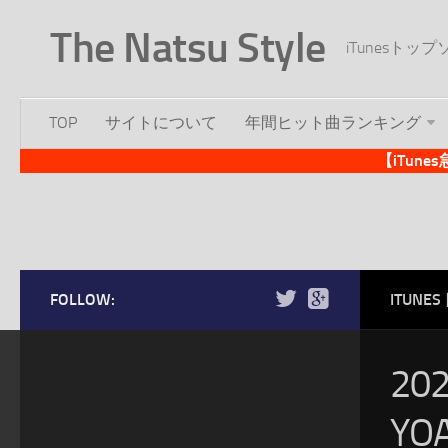
The Natsu Style
iTunesト
TOP
サイトについて
年間ヒット曲ランキング
【iTun
FOLLOW:
ITUN
20
Y