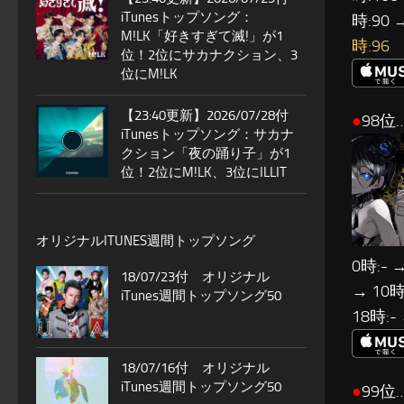
iTunesトップソング：
時:90 
M!LK「好きすぎて滅!」が1
時:96
位！2位にサカナクション、3
位にM!LK
【23:40更新】2026/07/28付
●
98位…
iTunesトップソング：サカナ
クション「夜の踊り子」が1
位！2位にM!LK、3位にILLIT
オリジナルITUNES週間トップソング
0時:- →
18/07/23付 オリジナル
→ 10時:
iTunes週間トップソング50
18時:-
18/07/16付 オリジナル
iTunes週間トップソング50
●
99位…S