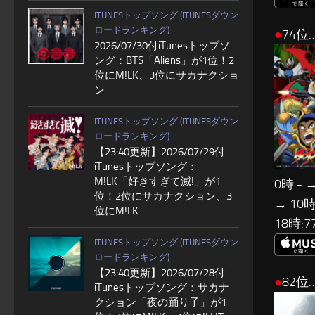
ITUNESトップソング (ITUNESダウン
ロードランキング)
●
74位…
2026/07/30付iTunesトップソ
ング：BTS「Aliens」が1位！2
位にM!LK、3位にサカナクショ
ン
ITUNESトップソング (ITUNESダウン
ロードランキング)
【23:40更新】2026/07/29付
iTunesトップソング：
M!LK「好きすぎて滅!」が1
0時:- →
位！2位にサカナクション、3
→ 10時:
位にM!LK
18時:7
ITUNESトップソング (ITUNESダウン
ロードランキング)
【23:40更新】2026/07/28付
●
82位…
iTunesトップソング：サカナ
クション「夜の踊り子」が1