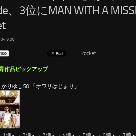
lde、3位にMAN WITH A MISS
et
04 9:00
Pocket
昇作品ピックアップ
…かりゆし58 「
オワリはじまり
」
 1時:- → 2時:- → 3時:- → 4時:- → 5時:- → 6時:- → 7時:-