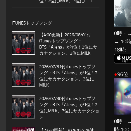
位！2位にM!LK、3位にILLIT
ITUNESトップソング
0時:- →
【4:00更新】2026/08/01付
iTunesトップソング：
→ 10時:
BTS「Aliens」が1位！2位にサ
18時:-
カナクション、3位にM!LK
2026/07/31付iTunesトップソ
ング：BTS「Aliens」が1位！2
●
96位…[
位にサカナクション、3位に
M!LK
2026/07/30付iTunesトップソ
ング：BTS「Aliens」が1位！2
位にM!LK、3位にサカナクショ
ン
0時:- →
時:100
【23:40更新】2026/07/29付