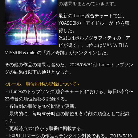
の結果をまとめていきます。
最新のiTunes総合チャートでは、
YOASOBIの「アイドル」が1位を獲
得した。
2位にはポルノグラフィティの「ア
ビが鳴く」、3位にはMAN WITH A
MISSION & miletの「絆ノ奇跡」がランクインした。
その他の作品の結果も含めた、2023/05/31付iTunesトップソン
グの結果は以下の通りとなった。
<ルール、順位推移の記録について>
・iTunesのトップソング(総合チャート)における、毎日0時台〜
23時台の順位推移を記録する。
・各時刻の順位を10分間隔で更新。
最終的に、毎時50分時点の順位を各時刻の順位として記録
する。
・更新時点の1位から順番に掲載する。
・EXPLICITマークの作品もランクイン対象である。(2013/5/19