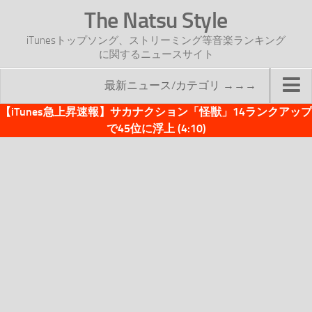
The Natsu Style
iTunesトップソング、ストリーミング等音楽ランキング
に関するニュースサイト
最新ニュース/カテゴリ →→→
【iTunes急上昇速報】サカナクション「怪獣」14ランクアップ
TOP
で45位に浮上 (4:10)
サイトについて
年間ヒット曲ランキング
2016年度特集記事
2017年度特集記事
iTunesトップソング速報
iTunesデイリー
オリジナル週間トップソング
「オリジナルiTunes週間トップソング」紹介資料