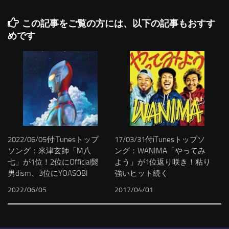
この記事をご覧の方には、以下の記事もおすす
めです
2022/06/05付iTunesトップ
17/03/31付iTunesトップソ
ソング：米津玄師「M八
ング：WANIMA「やってみ
七」が1位！2位にOfficial髭
よう」が1位返り咲き！粘り
男dism、3位にYOASOBI
強いヒット続く
2022/06/05
2017/04/01