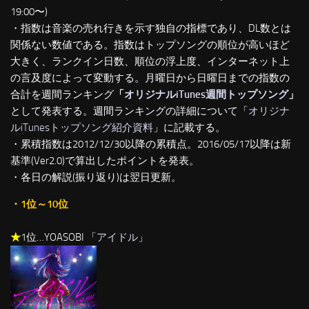
19:00〜)
・指数は音楽の売れ行きを示す独自の指標であり、DL数とは
関係ない数値である。指数はトップソングの順位が高いほど
大きく、ランクイン日数、順位の浮上度、インターネット上
の言及度によって変動する。月曜日から日曜日までの指数の
合計を週間ランキング
「
オリジナルiTunes週間トップソング
」
として発表する。週間ランキングの詳細について「
オリジナ
ルiTunesトップソング紹介資料
」に記載する。
・累積指数は2012/12/30以降の累積点。2016/05/17以降は新
基準(Ver2.0)で算出したポイントを発表。
・各日の解説(振り返り)は翌日更新。
・1位～10位
★
1位…YOASOBI 「
アイドル
」