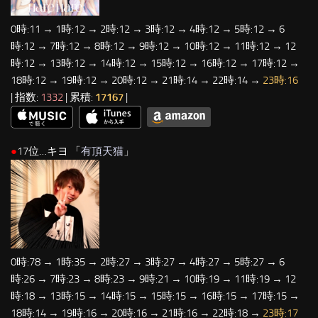
0時:11 → 1時:12 → 2時:12 → 3時:12 → 4時:12 → 5時:12 → 6
時:12 → 7時:12 → 8時:12 → 9時:12 → 10時:12 → 11時:12 → 12
時:12 → 13時:12 → 14時:12 → 15時:12 → 16時:12 → 17時:12 →
18時:12 → 19時:12 → 20時:12 → 21時:14 → 22時:14 →
23時:16
| 指数:
1332
| 累積:
17167
|
●
17位…キヨ 「
有頂天猫
」
0時:78 → 1時:35 → 2時:27 → 3時:27 → 4時:27 → 5時:27 → 6
時:26 → 7時:23 → 8時:23 → 9時:21 → 10時:19 → 11時:19 → 12
時:18 → 13時:15 → 14時:15 → 15時:15 → 16時:15 → 17時:15 →
18時:14 → 19時:16 → 20時:16 → 21時:16 → 22時:18 →
23時:17