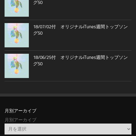
グ50
18/07/02付 オリジナルiTunes週間トップソン
グ50
18/06/25付 オリジナルiTunes週間トップソン
グ50
月別アーカイブ
月別アーカイブ