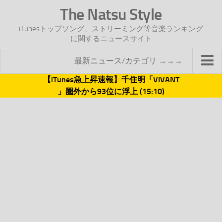
The Natsu Style
iTunesトップソング、ストリーミング等音楽ランキング
に関するニュースサイト
最新ニュース/カテゴリ →→→
【iTunes急上昇速報】千住明「VIVANT
TOP
」圏外から93位に浮上 (15:10)
サイトについて
年間ヒット曲ランキング
2016年度特集記事
2017年度特集記事
iTunesトップソング速報
iTunesデイリー
オリジナル週間トップソング
「オリジナルiTunes週間トップソング」紹介資料