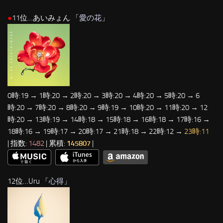
●
11位…あいみょん 「
愛の花
」
0時:19 → 1時:20 → 2時:20 → 3時:20 → 4時:20 → 5時:20 → 6
時:20 → 7時:20 → 8時:20 → 9時:19 → 10時:20 → 11時:20 → 12
時:20 → 13時:19 → 14時:18 → 15時:18 → 16時:18 → 17時:16 →
18時:16 → 19時:17 → 20時:17 → 21時:18 → 22時:12 →
23時:11
| 指数:
1482
| 累積:
145807
|
12位…Uru 「
心得
」