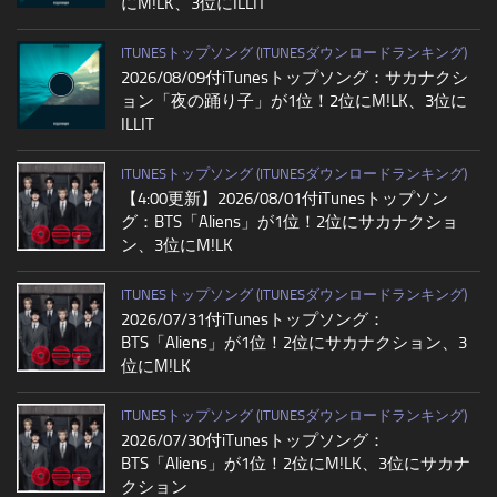
にM!LK、3位にILLIT
ITUNESトップソング (ITUNESダウンロードランキング)
2026/08/09付iTunesトップソング：サカナクシ
ョン「夜の踊り子」が1位！2位にM!LK、3位に
ILLIT
ITUNESトップソング (ITUNESダウンロードランキング)
【4:00更新】2026/08/01付iTunesトップソン
グ：BTS「Aliens」が1位！2位にサカナクショ
ン、3位にM!LK
ITUNESトップソング (ITUNESダウンロードランキング)
2026/07/31付iTunesトップソング：
BTS「Aliens」が1位！2位にサカナクション、3
位にM!LK
ITUNESトップソング (ITUNESダウンロードランキング)
2026/07/30付iTunesトップソング：
BTS「Aliens」が1位！2位にM!LK、3位にサカナ
クション