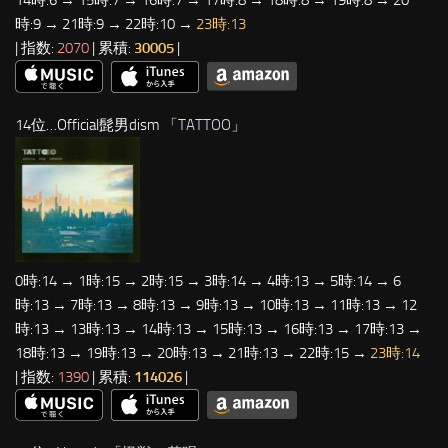
14時:6 → 15時:7 → 16時:7 → 17時:8 → 18時:8 → 19時:8 → 20
時:9 → 21時:9 → 22時:10 →
23時:13
| 指数:
2070
| 累積:
30005
|
14位…Official髭男dism 「
TATTOO
」
0時:14 → 1時:15 → 2時:15 → 3時:14 → 4時:13 → 5時:14 → 6
時:13 → 7時:13 → 8時:13 → 9時:13 → 10時:13 → 11時:13 → 12
時:13 → 13時:13 → 14時:13 → 15時:13 → 16時:13 → 17時:13 →
18時:13 → 19時:13 → 20時:13 → 21時:13 → 22時:15 →
23時:14
| 指数:
1390
| 累積:
114026
|