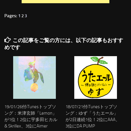
Pages:
1
2
3
この記事をご覧の方には、以下の記事もおすす
めです
19/01/26付iTunesトップソ
18/07/21付iTunesトップソ
ング：米津玄師「Lemon」
ング：ゆず「うたエール」
が1位！2位に宇多田ヒカル
が2日連続1位！2位にAAA、
& Skrillex、3位にAimer
3位にDA PUMP