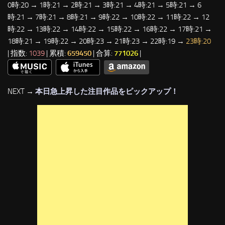
0時:20 → 1時:21 → 2時:21 → 3時:21 → 4時:21 → 5時:21 → 6
時:21 → 7時:21 → 8時:21 → 9時:22 → 10時:22 → 11時:22 → 12
時:22 → 13時:22 → 14時:22 → 15時:22 → 16時:22 → 17時:21 →
18時:21 → 19時:22 → 20時:23 → 21時:23 → 22時:19 →
23時:20
| 指数:
1039
| 累積:
659450
| 合算:
771026
|
NEXT →
本日急上昇した注目作品をピックアップ！