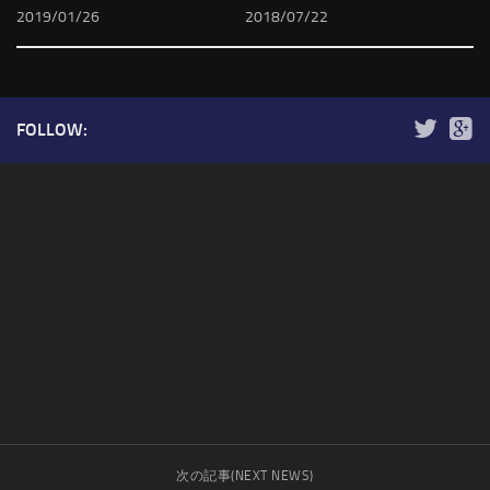
2019/01/26
2018/07/22
FOLLOW:
次の記事(NEXT NEWS)