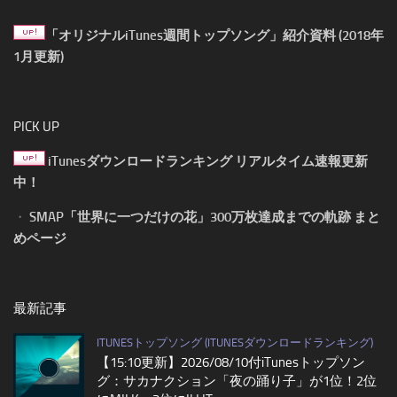
「オリジナルiTunes週間トップソング」紹介資料 (2018年
1月更新)
PICK UP
iTunesダウンロードランキング リアルタイム速報更新
中！
・
SMAP「世界に一つだけの花」300万枚達成までの軌跡 まと
めページ
最新記事
ITUNESトップソング (ITUNESダウンロードランキング)
【15:10更新】2026/08/10付iTunesトップソン
グ：サカナクション「夜の踊り子」が1位！2位