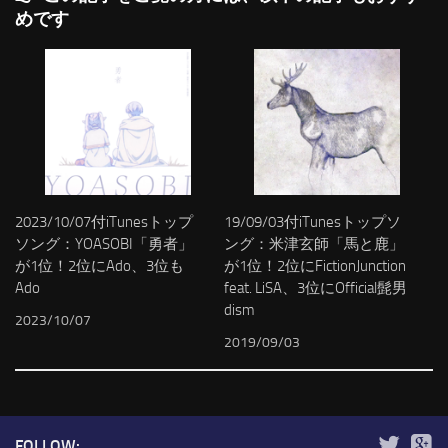
めです
2023/10/07付iTunesトップ
19/09/03付iTunesトップソ
ソング：YOASOBI「勇者」
ング：米津玄師「馬と鹿」
が1位！2位にAdo、3位も
が1位！2位にFictionJunction
Ado
feat. LiSA、3位にOfficial髭男
dism
2023/10/07
2019/09/03
FOLLOW: