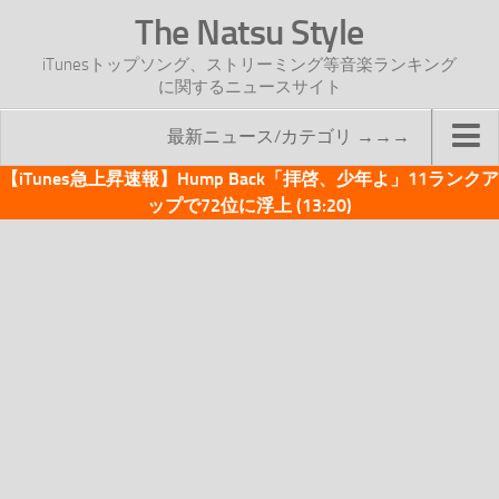
The Natsu Style
iTunesトップソング、ストリーミング等音楽ランキング
に関するニュースサイト
最新ニュース/カテゴリ →→→
【iTunes急上昇速報】Hump Back「拝啓、少年よ」11ランクア
TOP
ップで72位に浮上 (13:20)
サイトについて
年間ヒット曲ランキング
2016年度特集記事
2017年度特集記事
iTunesトップソング速報
iTunesデイリー
オリジナル週間トップソング
「オリジナルiTunes週間トップソング」紹介資料