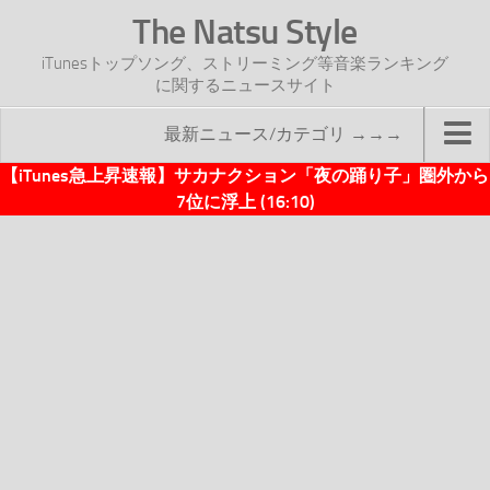
The Natsu Style
iTunesトップソング、ストリーミング等音楽ランキング
に関するニュースサイト
最新ニュース/カテゴリ →→→
【iTunes急上昇速報】サカナクション「夜の踊り子」圏外から
TOP
7位に浮上 (16:10)
サイトについて
年間ヒット曲ランキング
2016年度特集記事
2017年度特集記事
iTunesトップソング速報
iTunesデイリー
オリジナル週間トップソング
「オリジナルiTunes週間トップソング」紹介資料