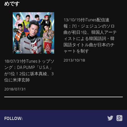
めです
13/10/15付iTunes配信速
報：JYJ・ジェジュンのソロ
曲が初日1位、韓国人アーテ
ィストによる韓国語詞・韓
国語タイトル曲が日本のチ
ャートを制す
2013/10/18
18/07/31付iTunesトップソ
ング：DA PUMP「U.S.A.」
が1位！2位に坂本真綾、3
位に米津玄師
2018/07/31
FOLLOW: