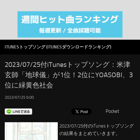
注目カテゴリ
オリジナルiTunes週間トップソング
音楽業界
SMAP
ITUNESトップソング (ITUNESダウンロードランキング)
AKB48
RSS
2023/07/25付iTunesトップソング：米津
玄師「地球儀」が1位！2位にYOASOBI、3
LINKS
位に緑黄色社会
2023/07/25 9:00
Pocket
2023/07/25付のiTunesトップソング
の結果をまとめていきます。