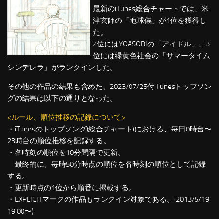
最新のiTunes総合チャートでは、米
津玄師の「地球儀」が1位を獲得し
た。
2位にはYOASOBIの「アイドル」、3
位には緑黄色社会の「サマータイム
シンデレラ」がランクインした。
その他の作品の結果も含めた、2023/07/25付iTunesトップソン
グの結果は以下の通りとなった。
<ルール、順位推移の記録について>
・iTunesのトップソング(総合チャート)における、毎日0時台〜
23時台の順位推移を記録する。
・各時刻の順位を10分間隔で更新。
最終的に、毎時50分時点の順位を各時刻の順位として記録
する。
・更新時点の1位から順番に掲載する。
・EXPLICITマークの作品もランクイン対象である。(2013/5/19
19:00〜)