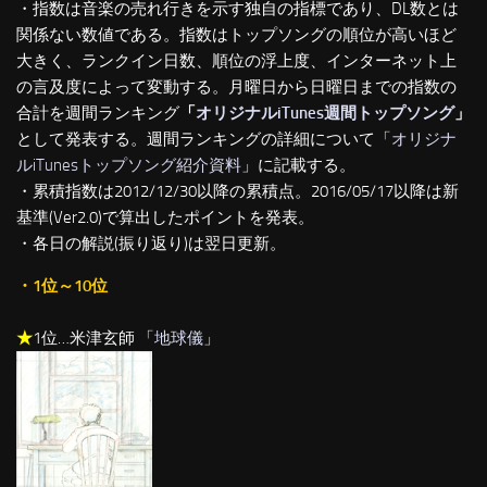
・指数は音楽の売れ行きを示す独自の指標であり、DL数とは
関係ない数値である。指数はトップソングの順位が高いほど
大きく、ランクイン日数、順位の浮上度、インターネット上
の言及度によって変動する。月曜日から日曜日までの指数の
合計を週間ランキング
「
オリジナルiTunes週間トップソング
」
として発表する。週間ランキングの詳細について「
オリジナ
ルiTunesトップソング紹介資料
」に記載する。
・累積指数は2012/12/30以降の累積点。2016/05/17以降は新
基準(Ver2.0)で算出したポイントを発表。
・各日の解説(振り返り)は翌日更新。
・1位～10位
★
1位…米津玄師 「
地球儀
」