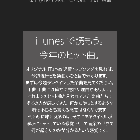
儀」が1位！2位にYOASOBI、3位に悠馬