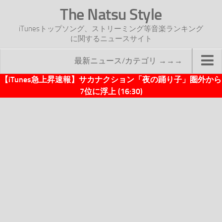
The Natsu Style
iTunesトップソング、ストリーミング等音楽ランキング
に関するニュースサイト
最新ニュース/カテゴリ →→→
【iTunes急上昇速報】サカナクション「夜の踊り子」圏外から
TOP
7位に浮上 (16:30)
サイトについて
年間ヒット曲ランキング
2016年度特集記事
2017年度特集記事
iTunesトップソング速報
iTunesデイリー
オリジナル週間トップソング
「オリジナルiTunes週間トップソング」紹介資料