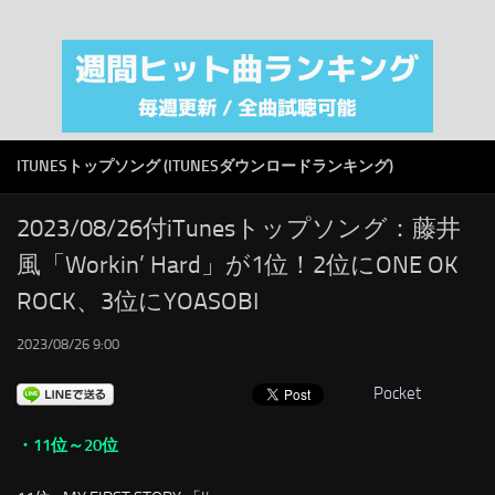
注目カテゴリ
オリジナルiTunes週間トップソング
音楽業界
SMAP
ITUNESトップソング (ITUNESダウンロードランキング)
AKB48
RSS
2023/08/26付iTunesトップソング：藤井
風「Workin’ Hard」が1位！2位にONE OK
LINKS
ROCK、3位にYOASOBI
2023/08/26 9:00
Pocket
・11位～20位