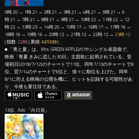
0時:20 → 1時:21 → 2時:21 → 3時:21 → 4時:21 → 5時:21 → 6
時:21 → 7時:21 → 8時:21 → 9時:21 → 10時:22 → 11時:22 → 12
時:22 → 13時:23 → 14時:20 → 15時:17 → 16時:17 → 17時:16 →
18時:16 → 19時:16 → 20時:12 → 21時:12 → 22時:12 →
23時:12
| 指数:
2286
| 累積:
431339
|
■ 「青と夏」は、Mrs. GREEN APPLEの7thシングル表題曲で、
映画「青夏 きみに恋した30日」主題歌に起用されている。登
場初日(2018/7/12)のチャートで11位、同年7/13のチャートで8
位、翌7/14のチャートで6位と、徐々に順位を上げた。同年
8/1に控える映画の公開を機に、ヒットを記録する可能性があ
り、今後も要注目である。
13位…Ado 「
向日葵
」