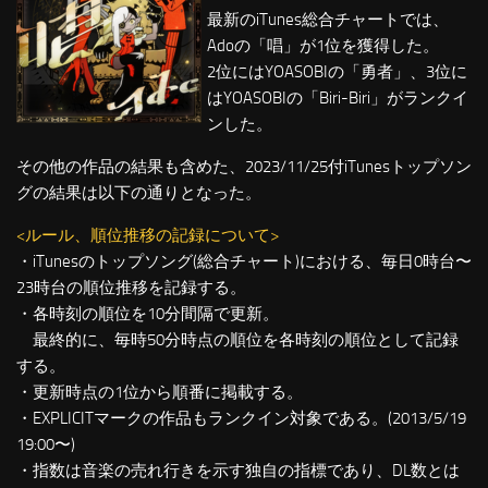
最新のiTunes総合チャートでは、
Adoの「唱」が1位を獲得した。
2位にはYOASOBIの「勇者」、3位に
はYOASOBIの「Biri-Biri」がランクイ
ンした。
その他の作品の結果も含めた、2023/11/25付iTunesトップソン
グの結果は以下の通りとなった。
<ルール、順位推移の記録について>
・iTunesのトップソング(総合チャート)における、毎日0時台〜
23時台の順位推移を記録する。
・各時刻の順位を10分間隔で更新。
最終的に、毎時50分時点の順位を各時刻の順位として記録
する。
・更新時点の1位から順番に掲載する。
・EXPLICITマークの作品もランクイン対象である。(2013/5/19
19:00〜)
・指数は音楽の売れ行きを示す独自の指標であり、DL数とは