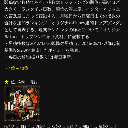
関係ない数値である。指数はトップソングの順位が高いほど
大きく、ランクイン日数、順位の浮上度、インターネット上
の言及度によって変動する。月曜日から日曜日までの指数の
合計を週間ランキング
「
オリジナルiTunes週間トップソング
」
として発表する。週間ランキングの詳細について「
オリジナ
ルiTunesトップソング紹介資料
」に記載する。
・累積指数は2012/12/30以降の累積点。2016/05/17以降は新
基準(Ver2.0)で算出したポイントを発表。
・各日の解説(振り返り)は翌日更新。
・1位～10位
★
1位…Ado 「
唱
」
0時:2 → 1時:2 → 2時:2 → 3時:2 → 4時:2 → 5時:2 → 6時:2 → 7