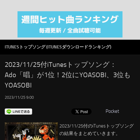
注目カテゴリ
オリジナルiTunes週間トップソング
音楽業界
SMAP
ITUNESトップソング (ITUNESダウンロードランキング)
AKB48
RSS
2023/11/25付iTunesトップソング：
Ado「唱」が1位！2位にYOASOBI、3位も
LINKS
YOASOBI
2023/11/25 9:00
Pocket
2023/11/25付のiTunesトップソング
の結果をまとめていきます。