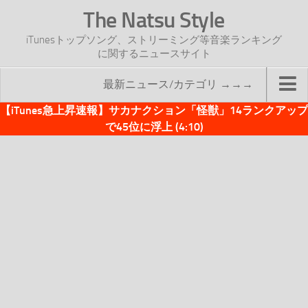
The Natsu Style
iTunesトップソング、ストリーミング等音楽ランキング
に関するニュースサイト
最新ニュース/カテゴリ →→→
【iTunes急上昇速報】サカナクション「怪獣」14ランクアップ
TOP
で45位に浮上 (4:10)
サイトについて
年間ヒット曲ランキング
2016年度特集記事
2017年度特集記事
iTunesトップソング速報
iTunesデイリー
オリジナル週間トップソング
「オリジナルiTunes週間トップソング」紹介資料