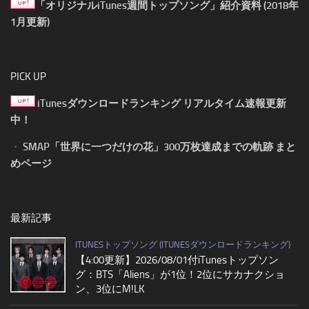
「オリジナルiTunes週間トップソング」紹介資料 (2018年
1月更新)
PICK UP
iTunesダウンロードランキング リアルタイム速報更新
中！
・
SMAP「世界に一つだけの花」300万枚達成までの軌跡 まと
めページ
最新記事
ITUNESトップソング (ITUNESダウンロードランキング)
【4:00更新】2026/08/01付iTunesトップソン
グ：BTS「Aliens」が1位！2位にサカナクショ
ン、3位にM!LK