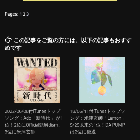
Pages:
1
2
3
この記事をご覧の方には、以下の記事もおすす
めです
2022/06/08付iTunesトップ
18/06/11付iTunesトップソ
ソング：Ado「新時代 」が1
ング：米津玄師「Lemon」
位！2位にOfficial髭男dism、
5/25以来の1位！DA PUMP
3位に米津玄師
は2位に後退