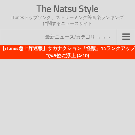
The Natsu Style
iTunesトップソング、ストリーミング等音楽ランキング
に関するニュースサイト
最新ニュース/カテゴリ →→→
【iTunes急上昇速報】サカナクション「怪獣」14ランクアップ
TOP
で45位に浮上 (4:10)
サイトについて
年間ヒット曲ランキング
2016年度特集記事
2017年度特集記事
iTunesトップソング速報
iTunesデイリー
オリジナル週間トップソング
「オリジナルiTunes週間トップソング」紹介資料