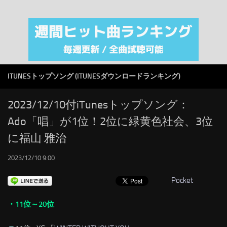
注目カテゴリ
オリジナルiTunes週間トップソング
音楽業界
SMAP
ITUNESトップソング (ITUNESダウンロードランキング)
AKB48
RSS
2023/12/10付iTunesトップソング：
Ado「唱」が1位！2位に緑黄色社会、3位
LINKS
に福山 雅治
2023/12/10 9:00
Pocket
・11位～20位