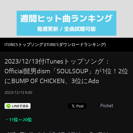
注目カテゴリ
オリジナルiTunes週間トップソング
音楽業界
SMAP
ITUNESトップソング (ITUNESダウンロードランキング)
AKB48
RSS
2023/12/13付iTunesトップソング：
Official髭男dism「SOULSOUP」が1位！2位
LINKS
にBUMP OF CHICKEN、3位にAdo
2023/12/13 9:00
Pocket
・11位～20位