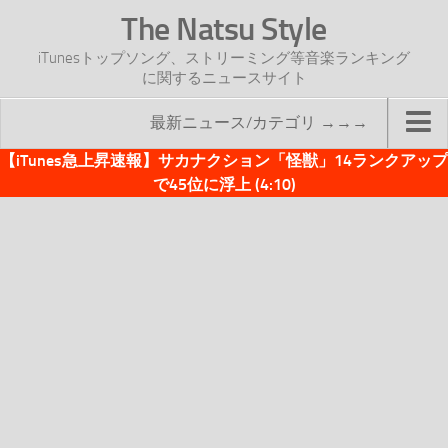
The Natsu Style
iTunesトップソング、ストリーミング等音楽ランキング
に関するニュースサイト
最新ニュース/カテゴリ →→→
【iTunes急上昇速報】サカナクション「怪獣」14ランクアップ
TOP
で45位に浮上 (4:10)
サイトについて
年間ヒット曲ランキング
2016年度特集記事
2017年度特集記事
iTunesトップソング速報
iTunesデイリー
オリジナル週間トップソング
「オリジナルiTunes週間トップソング」紹介資料