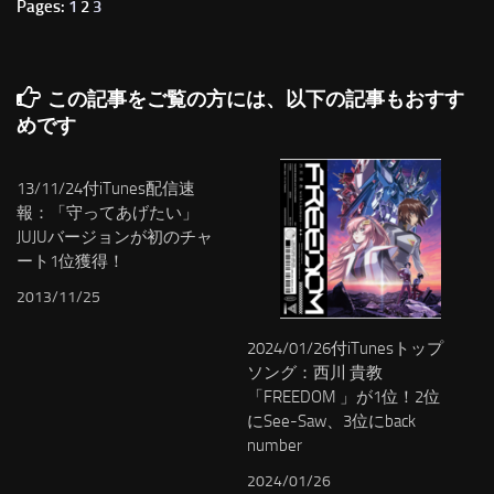
Pages:
1
2
3
この記事をご覧の方には、以下の記事もおすす
めです
13/11/24付iTunes配信速
報：「守ってあげたい」
JUJUバージョンが初のチャ
ート1位獲得！
2013/11/25
2024/01/26付iTunesトップ
ソング：西川 貴教
「FREEDOM 」が1位！2位
にSee-Saw、3位にback
number
2024/01/26