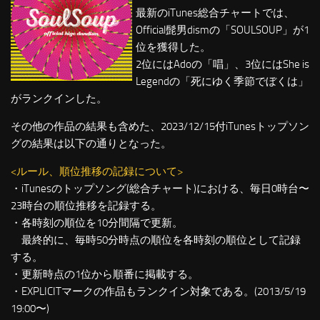
最新のiTunes総合チャートでは、
Official髭男dismの「SOULSOUP」が1
位を獲得した。
2位にはAdoの「唱」、3位にはShe is
Legendの「死にゆく季節でぼくは」
がランクインした。
その他の作品の結果も含めた、2023/12/15付iTunesトップソン
グの結果は以下の通りとなった。
<ルール、順位推移の記録について>
・iTunesのトップソング(総合チャート)における、毎日0時台〜
23時台の順位推移を記録する。
・各時刻の順位を10分間隔で更新。
最終的に、毎時50分時点の順位を各時刻の順位として記録
する。
・更新時点の1位から順番に掲載する。
・EXPLICITマークの作品もランクイン対象である。(2013/5/19
19:00〜)