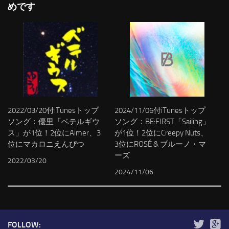
めです
2022/03/20付iTunesトップ
2024/11/06付iTunesトップ
ソング：優里「ベテルギウ
ソング：BE:FIRST「Sailing」
ス」が1位！2位にAimer、3
が1位！2位にCreepy Nuts、
位にマカロニえんぴつ
3位にROSÉ & ブルーノ・マ
ーズ
2022/03/20
2024/11/06
FOLLOW: