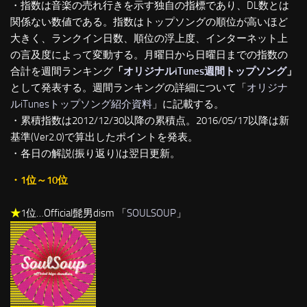
・指数は音楽の売れ行きを示す独自の指標であり、DL数とは
関係ない数値である。指数はトップソングの順位が高いほど
大きく、ランクイン日数、順位の浮上度、インターネット上
の言及度によって変動する。月曜日から日曜日までの指数の
合計を週間ランキング
「
オリジナルiTunes週間トップソング
」
として発表する。週間ランキングの詳細について「
オリジナ
ルiTunesトップソング紹介資料
」に記載する。
・累積指数は2012/12/30以降の累積点。2016/05/17以降は新
基準(Ver2.0)で算出したポイントを発表。
・各日の解説(振り返り)は翌日更新。
・1位～10位
★
1位…Official髭男dism 「
SOULSOUP
」