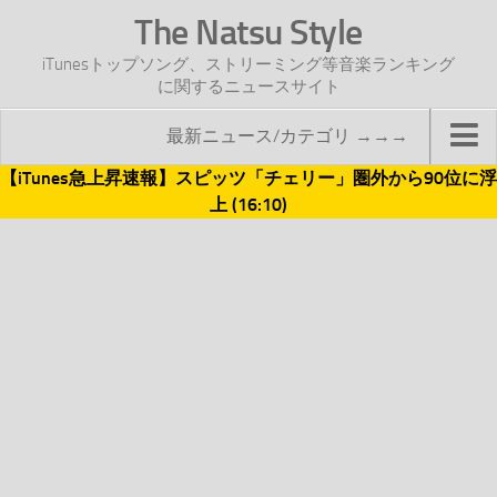
The Natsu Style
iTunesトップソング、ストリーミング等音楽ランキング
に関するニュースサイト
最新ニュース/カテゴリ →→→
【iTunes急上昇速報】スピッツ「チェリー」圏外から90位に浮
TOP
上 (16:10)
サイトについて
年間ヒット曲ランキング
2016年度特集記事
2017年度特集記事
iTunesトップソング速報
iTunesデイリー
オリジナル週間トップソング
「オリジナルiTunes週間トップソング」紹介資料