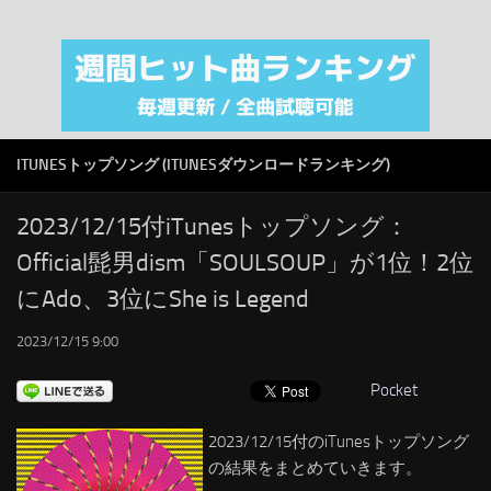
注目カテゴリ
オリジナルiTunes週間トップソング
音楽業界
SMAP
ITUNESトップソング (ITUNESダウンロードランキング)
AKB48
RSS
2023/12/15付iTunesトップソング：
Official髭男dism「SOULSOUP」が1位！2位
LINKS
にAdo、3位にShe is Legend
2023/12/15 9:00
Pocket
2023/12/15付のiTunesトップソング
の結果をまとめていきます。