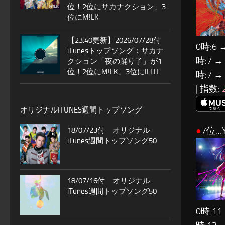
位！2位にサカナクション、3
位にM!LK
【23:40更新】2026/07/28付
0時:6 
iTunesトップソング：サカナ
時:7 →
クション「夜の踊り子」が1
位！2位にM!LK、3位にILLIT
時:7 →
| 指数:
オリジナルITUNES週間トップソング
●
7位…Y
18/07/23付 オリジナル
iTunes週間トップソング50
18/07/16付 オリジナル
iTunes週間トップソング50
0時:11