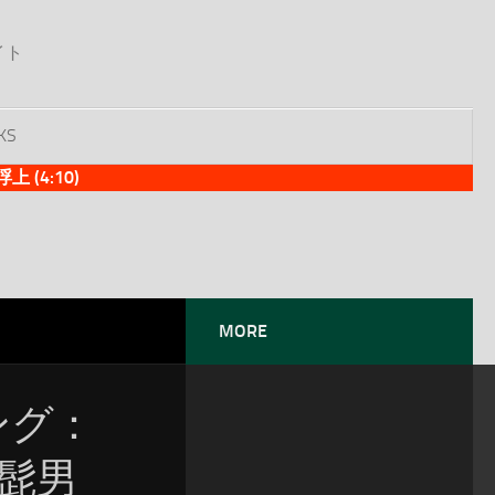
イト
KS
(4:10)
MORE
ソング：
l髭男