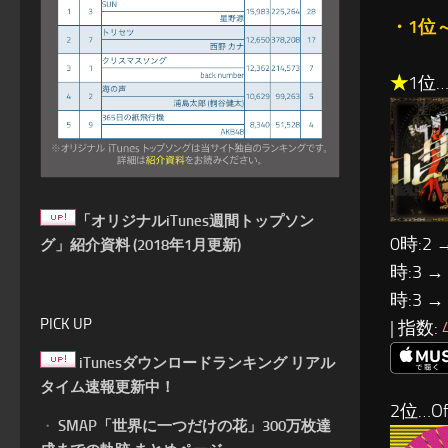
・1位
★
1位…
「オリジナルiTunes週間トップソン
0時:2 
グ」紹介資料 (2018年1月更新)
時:3 →
時:3 →
PICK UP
| 指数:
iTunesダウンロードランキング リアル
タイム速報更新中！
2位…Of
・
SMAP「世界に一つだけの花」300万枚達