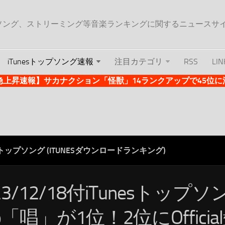
ップソング、ストリーミング等音楽ランキングに関するニュースサ
iTunesトップソング速報
注目カテゴリ
RSS
LIN
es急上昇速報】サカナクション「怪獣」14ランクアップで45位に浮上 
ESトップソング (ITUNESダウンロードランキング)
23/12/18付iTunesトップ
o「唱」が1位！2位にOfficia