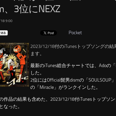
sm、3位にNEXZ
18 9:00
Pocket
2023/12/18付のiTunesトップソング
ます。
最新のiTunes総合チャートでは、Adoの
した。
2位にはOfficial髭男dismの「SOULSOU
の「Miracle」がランクインした。
の作品の結果も含めた、2023/12/18付iTunesトップ
となった。