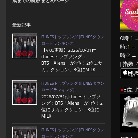
成までの軌跡 まとめページ
最新記事
ITUNESトップソング (ITUNESダウン
0時:
1
→
ロードランキング)
時:
1
→ 
【4:00更新】2026/08/01付
時:2 →
iTunesトップソング：
BTS「Aliens」が1位！2位にサ
| 指数:
カナクション、3位にM!LK
ITUNESトップソング (ITUNESダウン
●
3位…N
ロードランキング)
2026/07/31付iTunesトップソ
ング：BTS「Aliens」が1位！2
位にサカナクション、3位に
M!LK
ITUNESトップソング (ITUNESダウン
ロードランキング)