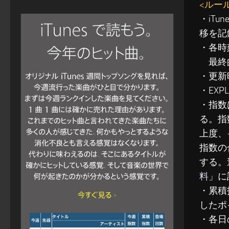
<ルー
・iT
移を記
・各時
最終的
・更新
・EXP
・指数
る。指
上度、
指数の
する。
料
」に
・累積指
したポ
・各日