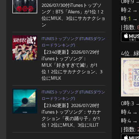
0時:9 
2026/07/30付iTunesトップソ
時:2 →
ング：BTS「Aliens」が1位！2
時:
1
→ 
位にM!LK、3位にサカナクショ
ン
| 指数:
ITUNESトップソング (ITUNESダウン
ロードランキング)
【23:40更新】2026/07/29付
4位…
iTunesトップソング：
M!LK「好きすぎて滅!」が1
位！2位にサカナクション、3
位にM!LK
ITUNESトップソング (ITUNESダウン
ロードランキング)
0時:3 
【23:40更新】2026/07/28付
時:4 →
iTunesトップソング：サカナ
クション「夜の踊り子」が1
時:4 →
位！2位にM!LK、3位にILLIT
| 指数: