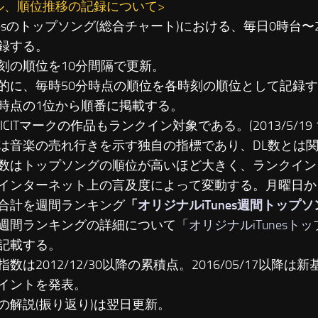
ル、順位推移の記録について>
unesのトップソング(総合チャート)における、毎日0時台
録する。
刻の順位を10分間隔で更新。
に、毎時50分時点の順位を各時刻の順位として記録す
時点の1位から順番に掲載する。
LICITマークの作品もランクイン対象である。(2013/5/19 19
は音楽の売れ行きを示す独自の指標であり、DL数とは
数はトップソングの順位が高いほど大きく、ランクイン
インターネット上の言及度によって変動する。月曜日か
合計を週間ランキング
「
オリジナルiTunes週間トップ
週間ランキングの詳細について「
オリジナルiTunesト
記載する。
数は2012/12/30以降の累積点。2016/05/17以降は新基準
イントを発表。
の解説(振り返り)は翌日更新。