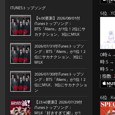
ITUNESトップソング
5位…YO
【4:00更新】2026/08/01付
iTunesトップソング：
BTS「Aliens」が1位！2位にサ
カナクション、3位にM!LK
2026/07/31付iTunesトップソ
ング：BTS「Aliens」が1位！2
0時:4 
位にサカナクション、3位に
時:5 →
M!LK
時:5 →
2026/07/30付iTunesトップソ
| 指数:
ング：BTS「Aliens」が1位！2
位にM!LK、3位にサカナクショ
ン
6位…Ki
【23:40更新】2026/07/29付
iTunesトップソング：
M!LK「好きすぎて滅!」が1