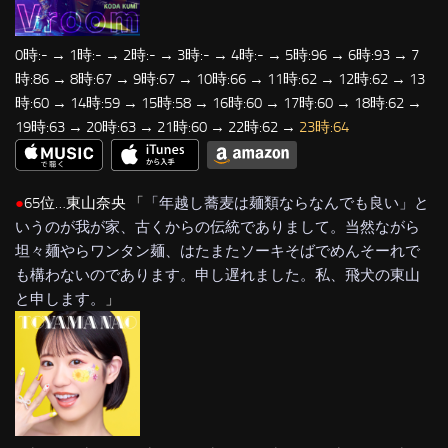
0時:- → 1時:- → 2時:- → 3時:- → 4時:- → 5時:96 → 6時:93 → 7
時:86 → 8時:67 → 9時:67 → 10時:66 → 11時:62 → 12時:62 → 13
時:60 → 14時:59 → 15時:58 → 16時:60 → 17時:60 → 18時:62 →
19時:63 → 20時:63 → 21時:60 → 22時:62 →
23時:64
●
65位…東山奈央 「
「年越し蕎麦は麺類ならなんでも良い」と
いうのが我が家、古くからの伝統でありまして。当然ながら
坦々麺やらワンタン麺、はたまたソーキそばでめんそーれで
も構わないのであります。申し遅れました。私、飛犬の東山
と申します。
」