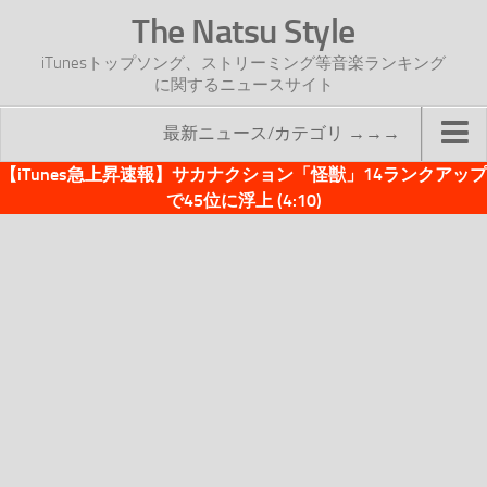
The Natsu Style
iTunesトップソング、ストリーミング等音楽ランキング
に関するニュースサイト
最新ニュース/カテゴリ →→→
【iTunes急上昇速報】サカナクション「怪獣」14ランクアップ
TOP
で45位に浮上 (4:10)
サイトについて
年間ヒット曲ランキング
2016年度特集記事
2017年度特集記事
iTunesトップソング速報
iTunesデイリー
オリジナル週間トップソング
「オリジナルiTunes週間トップソング」紹介資料