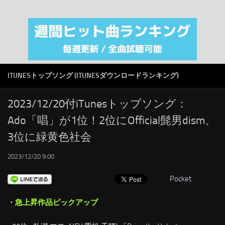
注目カテゴリ
オリジナルiTunes週間トップソング
音楽業界
SMAP
ITUNESトップソング (ITUNESダウンロードランキング)
AKB48
RSS
2023/12/20付iTunesトップソング：
Ado「唱」が1位！2位にOfficial髭男dism、
LINKS
3位に緑黄色社会
2023/12/20 9:00
Pocket
・急上昇作品ピックアップ