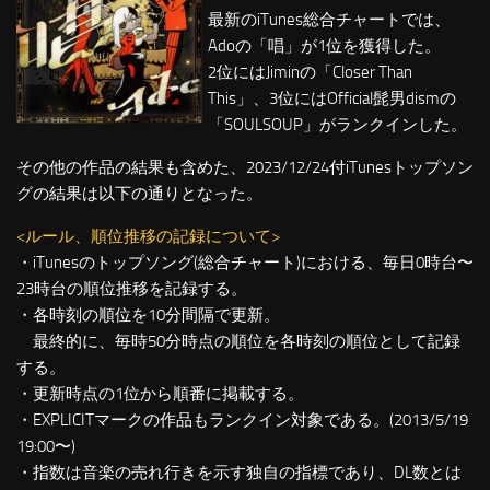
最新のiTunes総合チャートでは、
Adoの「唱」が1位を獲得した。
2位にはJiminの「Closer Than
This」、3位にはOfficial髭男dismの
「SOULSOUP」がランクインした。
その他の作品の結果も含めた、2023/12/24付iTunesトップソン
グの結果は以下の通りとなった。
<ルール、順位推移の記録について>
・iTunesのトップソング(総合チャート)における、毎日0時台〜
23時台の順位推移を記録する。
・各時刻の順位を10分間隔で更新。
最終的に、毎時50分時点の順位を各時刻の順位として記録
する。
・更新時点の1位から順番に掲載する。
・EXPLICITマークの作品もランクイン対象である。(2013/5/19
19:00〜)
・指数は音楽の売れ行きを示す独自の指標であり、DL数とは