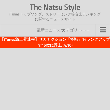
The Natsu Style
iTunesトップソング、ストリーミング等音楽ランキング
に関するニュースサイト
最新ニュース/カテゴリ →→→
【iTunes急上昇速報】サカナクション「怪獣」14ランクアップ
TOP
で45位に浮上 (4:10)
サイトについて
年間ヒット曲ランキング
2016年度特集記事
2017年度特集記事
iTunesトップソング速報
iTunesデイリー
オリジナル週間トップソング
「オリジナルiTunes週間トップソング」紹介資料