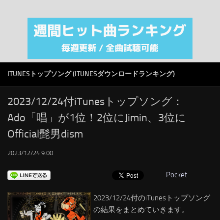
注目カテゴリ
オリジナルiTunes週間トップソング
音楽業界
SMAP
ITUNESトップソング (ITUNESダウンロードランキング)
AKB48
RSS
2023/12/24付iTunesトップソング：
Ado「唱」が1位！2位にJimin、3位に
LINKS
Official髭男dism
2023/12/24 9:00
Pocket
2023/12/24付のiTunesトップソング
の結果をまとめていきます。