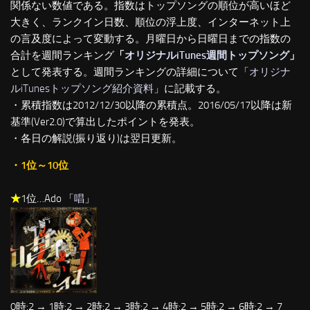
関係ない数値である。指数はトップソングの順位が高いほど
大きく、ランクイン日数、順位の浮上度、インターネット上
の言及度によって変動する。月曜日から日曜日までの指数の
合計を週間ランキング
「
オリジナルiTunes週間トップソング
」
として発表する。週間ランキングの詳細について「
オリジナ
ルiTunesトップソング紹介資料
」に記載する。
・累積指数は2012/12/30以降の累積点。2016/05/17以降は新
基準(Ver2.0)で算出したポイントを発表。
・各日の解説(振り返り)は翌日更新。
・1位～10位
★
1位…Ado 「
唱
」
0時:2 → 1時:2 → 2時:2 → 3時:2 → 4時:2 → 5時:2 → 6時:2 → 7