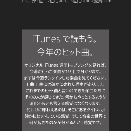
This」が1位！2位にAdo、3位にOfficial髭男dism