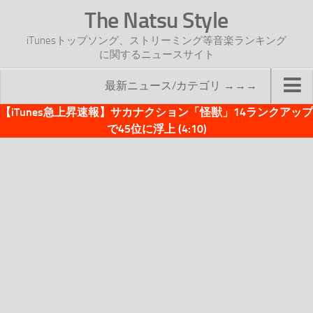
The Natsu Style
iTunesトップソング、ストリーミング等音楽ランキング
に関するニュースサイト
最新ニュース/カテゴリ →→→
【iTunes急上昇速報】サカナクション「怪獣」14ランクアップ
TOP
で45位に浮上 (4:10)
サイトについて
年間ヒット曲ランキング
2016年度特集記事
2017年度特集記事
iTunesトップソング速報
iTunesデイリー
オリジナル週間トップソング
「オリジナルiTunes週間トップソング」紹介資料