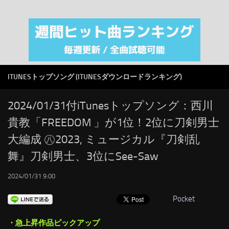
注目カテゴリ
オリジナルiTunes週間トップソング
音楽業界
SMAP
ITUNESトップソング (ITUNESダウンロードランキング)
AKB48
RSS
2024/01/31付iTunesトップソング：西川
貴教「FREEDOM 」が1位！2位に刀剣男士
LINKS
大編成 ㊇2023, ミュージカル『刀剣乱
舞』刀剣男士、3位にSee-Saw
2024/01/31 9:00
Pocket
・急上昇作品ピックアップ