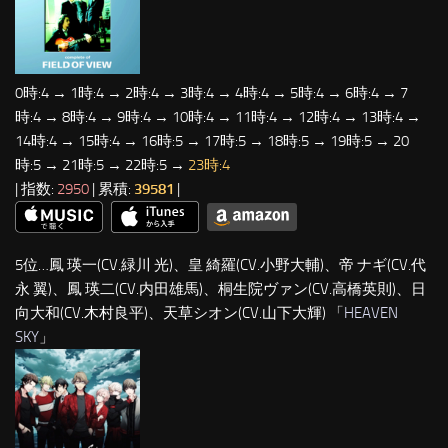
0時:4 → 1時:4 → 2時:4 → 3時:4 → 4時:4 → 5時:4 → 6時:4 → 7
時:4 → 8時:4 → 9時:4 → 10時:4 → 11時:4 → 12時:4 → 13時:4 →
14時:4 → 15時:4 → 16時:5 → 17時:5 → 18時:5 → 19時:5 → 20
時:5 → 21時:5 → 22時:5 →
23時:4
| 指数:
2950
| 累積:
39581
|
5位…鳳 瑛一(CV.緑川 光)、皇 綺羅(CV.小野大輔)、帝 ナギ(CV.代
永 翼)、鳳 瑛二(CV.内田雄馬)、桐生院ヴァン(CV.高橋英則)、日
向大和(CV.木村良平)、天草シオン(CV.山下大輝) 「
HEAVEN
SKY
」