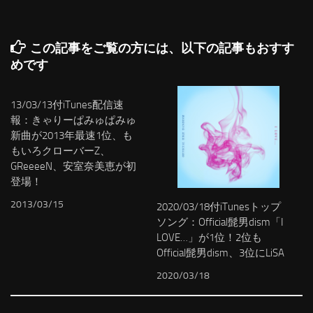
この記事をご覧の方には、以下の記事もおすす
めです
13/03/13付iTunes配信速
報：きゃりーぱみゅぱみゅ
新曲が2013年最速1位、も
もいろクローバーZ、
GReeeeN、安室奈美恵が初
登場！
2013/03/15
2020/03/18付iTunesトップ
ソング：Official髭男dism「I
LOVE…」が1位！2位も
Official髭男dism、3位にLiSA
2020/03/18