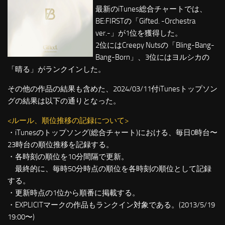
最新のiTunes総合チャートでは、
BE:FIRSTの「Gifted. -Orchestra
ver.-」が1位を獲得した。
2位にはCreepy Nutsの「Bling-Bang-
Bang-Born」、3位にはヨルシカの
「晴る」がランクインした。
その他の作品の結果も含めた、2024/03/11付iTunesトップソン
グの結果は以下の通りとなった。
<ルール、順位推移の記録について>
・iTunesのトップソング(総合チャート)における、毎日0時台〜
23時台の順位推移を記録する。
・各時刻の順位を10分間隔で更新。
最終的に、毎時50分時点の順位を各時刻の順位として記録
する。
・更新時点の1位から順番に掲載する。
・EXPLICITマークの作品もランクイン対象である。(2013/5/19
19:00〜)