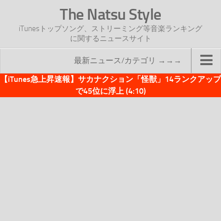
The Natsu Style
iTunesトップソング、ストリーミング等音楽ランキング
に関するニュースサイト
最新ニュース/カテゴリ →→→
【iTunes急上昇速報】サカナクション「怪獣」14ランクアップ
TOP
で45位に浮上 (4:10)
サイトについて
年間ヒット曲ランキング
2016年度特集記事
2017年度特集記事
iTunesトップソング速報
iTunesデイリー
オリジナル週間トップソング
「オリジナルiTunes週間トップソング」紹介資料