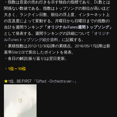
・指数は音楽の売れ行きを示す独自の指標であり、DL数とは
関係ない数値である。指数はトップソングの順位が高いほど
大きく、ランクイン日数、順位の浮上度、インターネット上
の言及度によって変動する。月曜日から日曜日までの指数の
合計を週間ランキング
「
オリジナルiTunes週間トップソング
」
として発表する。週間ランキングの詳細について「
オリジナ
ルiTunesトップソング紹介資料
」に記載する。
・累積指数は2012/12/30以降の累積点。2016/05/17以降は新
基準(Ver2.0)で算出したポイントを発表。
・各日の解説(振り返り)は翌日更新。
・1位～10位
★
1位…BE:FIRST 「
Gifted. -Orchestra ver.-
」