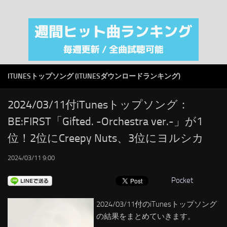
注目カテゴリ
オリジナルiTunes週間トップソング
音楽業界
SMAP
ITUNESトップソング (ITUNESダウンロードランキング)
AKB48
RSS
2024/03/11付iTunesトップソング：
BE:FIRST「Gifted. -Orchestra ver.-」が1
LINKS
位！2位にCreepy Nuts、3位にヨルシカ
2024/03/11 9:00
Pocket
2024/03/11付のiTunesトップソング
の結果をまとめていきます。