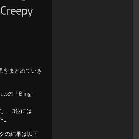
eepy
の結果をまとめていき
tsの「Bling-
」、3位には
した。
ソングの結果は以下