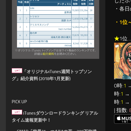
したポ
・各日
・1位
★
1位…C
「オリジナルiTunes週間トップソン
グ」紹介資料 (2018年1月更新)
0時:
1
→
時:
1
→ 
時:
1
→ 
PICK UP
| 指数:
iTunesダウンロードランキング リアル
タイム速報更新中！