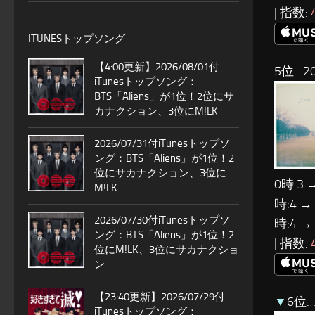
| 指数:
ITUNESトップソング
【4:00更新】2026/08/01付
5位…20t
iTunesトップソング：
BTS「Aliens」が1位！2位にサ
カナクション、3位にM!LK
2026/07/31付iTunesトップソ
ング：BTS「Aliens」が1位！2
位にサカナクション、3位に
0時:3 
M!LK
時:4 →
2026/07/30付iTunesトップソ
時:4 →
ング：BTS「Aliens」が1位！2
| 指数:
位にM!LK、3位にサカナクショ
ン
【23:40更新】2026/07/29付
▼
6位
iTunesトップソング：