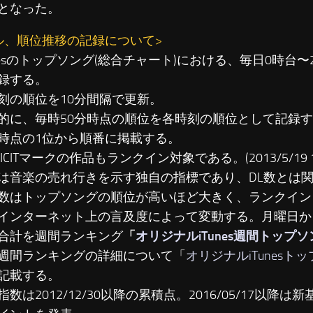
となった。
ル、順位推移の記録について>
unesのトップソング(総合チャート)における、毎日0時台
録する。
刻の順位を10分間隔で更新。
に、毎時50分時点の順位を各時刻の順位として記録す
時点の1位から順番に掲載する。
LICITマークの作品もランクイン対象である。(2013/5/19 19
は音楽の売れ行きを示す独自の指標であり、DL数とは
数はトップソングの順位が高いほど大きく、ランクイン
インターネット上の言及度によって変動する。月曜日か
合計を週間ランキング
「
オリジナルiTunes週間トップ
週間ランキングの詳細について「
オリジナルiTunesト
記載する。
数は2012/12/30以降の累積点。2016/05/17以降は新基準