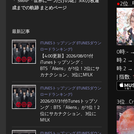
・
SMAP「世界に一つだけの花」300万枚達
●
2位…
成までの軌跡 まとめページ
最新記事
ITUNESトップソング (ITUNESダウン
ロードランキング)
0時:- 
【4:00更新】2026/08/01付
時:2 →
iTunesトップソング：
時:2 →
BTS「Aliens」が1位！2位にサ
カナクション、3位にM!LK
| 指数:
ITUNESトップソング (ITUNESダウン
ロードランキング)
2026/07/31付iTunesトップソ
3位…Cre
ング：BTS「Aliens」が1位！2
位にサカナクション、3位に
M!LK
ITUNESトップソング (ITUNESダウン