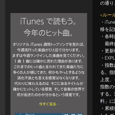
の通り
<ルー
・iT
移を記
・各時
最終的
・更新
・EXP
・指数
る。指
上度、
指数の
する。
料
」に
・累積指