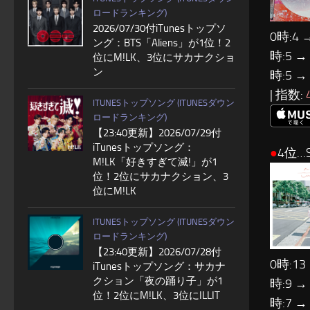
ロードランキング)
2026/07/30付iTunesトップソ
0時:4 
ング：BTS「Aliens」が1位！2
時:5 →
位にM!LK、3位にサカナクショ
ン
時:5 →
| 指数:
ITUNESトップソング (ITUNESダウン
ロードランキング)
【23:40更新】2026/07/29付
iTunesトップソング：
●
4位…S
M!LK「好きすぎて滅!」が1
位！2位にサカナクション、3
位にM!LK
ITUNESトップソング (ITUNESダウン
ロードランキング)
【23:40更新】2026/07/28付
0時:13
iTunesトップソング：サカナ
クション「夜の踊り子」が1
時:9 →
位！2位にM!LK、3位にILLIT
時:7 →