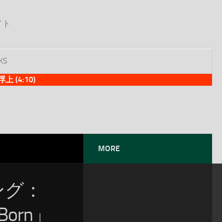
イト
KS
(4:10)
MORE
ソング：
-Born」