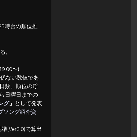
〜23時台の順位推
る。
:00〜)
関係ない数値であ
日数、順位の浮
ら日曜日までの
ソング
」
として発表
ップソング紹介資
(Ver2.0)で算出