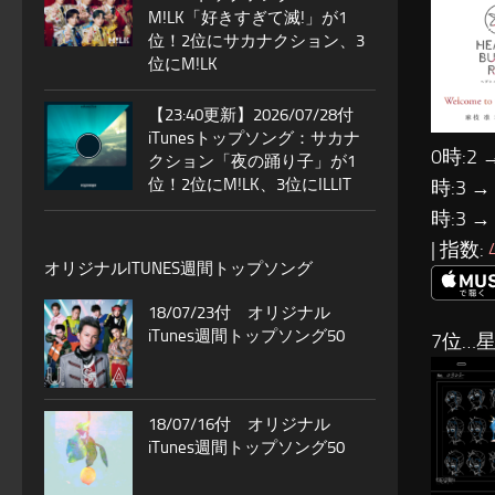
M!LK「好きすぎて滅!」が1
位！2位にサカナクション、3
位にM!LK
【23:40更新】2026/07/28付
iTunesトップソング：サカナ
0時:2 
クション「夜の踊り子」が1
位！2位にM!LK、3位にILLIT
時:3 →
時:3 →
| 指数:
オリジナルITUNES週間トップソング
18/07/23付 オリジナル
iTunes週間トップソング50
7位…
18/07/16付 オリジナル
iTunes週間トップソング50