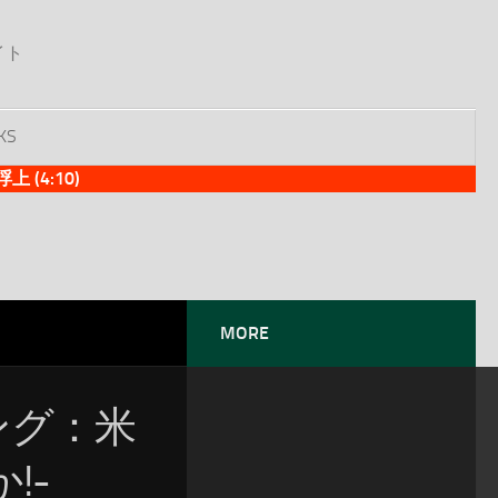
イト
KS
(4:10)
MORE
ソング：米
!-