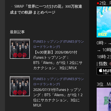
●
2位…R
・
SMAP「世界に一つだけの花」300万枚達
成までの軌跡 まとめページ
最新記事
ITUNESトップソング (ITUNESダウン
0時:- →
ロードランキング)
→ 10時:
【4:00更新】2026/08/01付
18時:2
iTunesトップソング：
BTS「Aliens」が1位！2位にサ
| 指数:
カナクション、3位にM!LK
ITUNESトップソング (ITUNESダウン
3位…Mr
ロードランキング)
2026/07/31付iTunesトップソ
ング：BTS「Aliens」が1位！2
位にサカナクション、3位に
M!LK