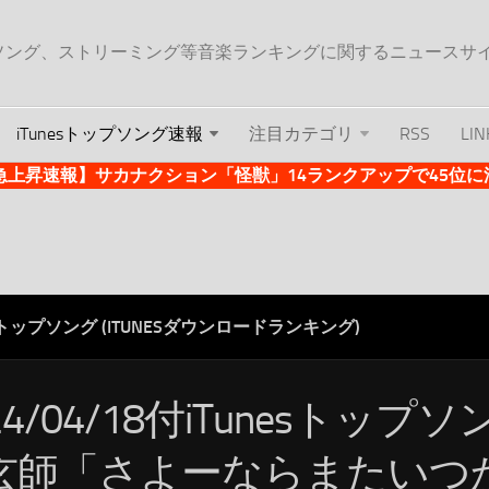
ップソング、ストリーミング等音楽ランキングに関するニュースサ
iTunesトップソング速報
注目カテゴリ
RSS
LIN
es急上昇速報】サカナクション「怪獣」14ランクアップで45位に浮上 
ESトップソング (ITUNESダウンロードランキング)
24/04/18付iTunesトップ
玄師「さよーならまたいつか