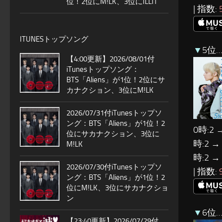
位！2位にM!LK、3位にILLIT
| 指数:
ITUNESトップソング
▼
5位…N
【4:00更新】2026/08/01付
iTunesトップソング：
BTS「Aliens」が1位！2位にサ
カナクション、3位にM!LK
2026/07/31付iTunesトップソ
ング：BTS「Aliens」が1位！2
0時:2 
位にサカナクション、3位に
時:2 →
M!LK
時:2 →
2026/07/30付iTunesトップソ
| 指数:
ング：BTS「Aliens」が1位！2
位にM!LK、3位にサカナクショ
ン
▼
6位…
【23:40更新】2026/07/29付