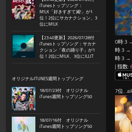
iTunesトップソング：
M!LK「好きすぎて滅!」が1
位！2位にサカナクション、3
位にM!LK
【23:40更新】2026/07/28付
0時:3 
iTunesトップソング：サカナ
時:3 →
クション「夜の踊り子」が1
位！2位にM!LK、3位にILLIT
時:3 →
| 指数:
オリジナルITUNES週間トップソング
18/07/23付 オリジナル
7位…ai
iTunes週間トップソング50
18/07/16付 オリジナル
iTunes週間トップソング50