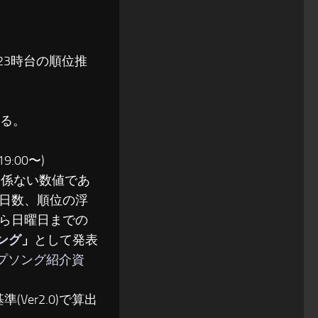
〜23時台の順位推
る。
:00〜)
関係ない数値であ
日数、順位の浮
ら日曜日までの
ソング
」
として発表
ップソング紹介資
(Ver2.0)で算出