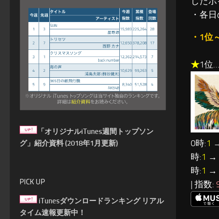
したポ
・各日
・1位
★
1位
「オリジナルiTunes週間トップソン
0時:
1
→
グ」紹介資料 (2018年1月更新)
時:
1
→ 
時:
1
→ 
PICK UP
| 指数:
iTunesダウンロードランキング リアル
タイム速報更新中！