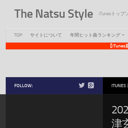
The Natsu Style
iTunesト
TOP
サイトについて
年間ヒット曲ランキング
【iTun
FOLLOW:
ITUN
20
津