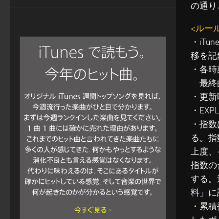
の通り
<ルー
・iT
移を記
・各時
最終的
・更新
・EXP
・指数
る。指
上度、
指数の
する。
料
」に
・累積指