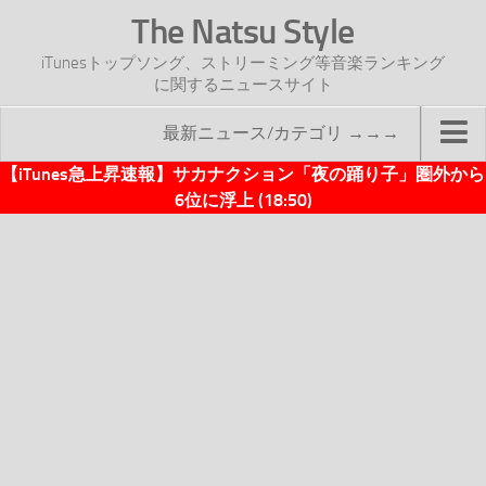
The Natsu Style
iTunesトップソング、ストリーミング等音楽ランキング
に関するニュースサイト
最新ニュース/カテゴリ →→→
【iTunes急上昇速報】サカナクション「夜の踊り子」圏外から
TOP
6位に浮上 (18:50)
サイトについて
年間ヒット曲ランキング
2016年度特集記事
2017年度特集記事
iTunesトップソング速報
iTunesデイリー
オリジナル週間トップソング
「オリジナルiTunes週間トップソング」紹介資料