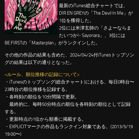
最新のiTunes総合チャートでは、
DIR EN GREYの「The Devil In Me」が
1位を獲得した。
2位には米津玄師の「さよーならま
たいつか!- Sayonara」、3位には
BE:FIRSTの「Masterplan」がランクインした。
その他の作品の結果も含めた、2024/04/24付iTunesトップソン
グの結果は以下の通りとなった。
<ルール、順位推移の記録について>
・iTunesのトップソング(総合チャート)における、毎日0時台〜
23時台の順位推移を記録する。
・各時刻の順位を10分間隔で更新。
最終的に、毎時50分時点の順位を各時刻の順位として記録
する。
・更新時点の1位から順番に掲載する。
・EXPLICITマークの作品もランクイン対象である。(2013/5/19
19:00〜)