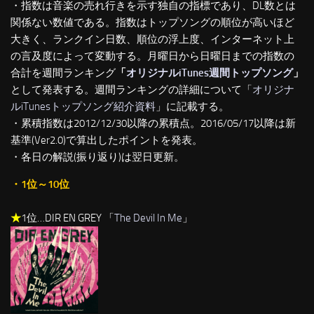
・指数は音楽の売れ行きを示す独自の指標であり、DL数とは
関係ない数値である。指数はトップソングの順位が高いほど
大きく、ランクイン日数、順位の浮上度、インターネット上
の言及度によって変動する。月曜日から日曜日までの指数の
合計を週間ランキング
「
オリジナルiTunes週間トップソング
」
として発表する。週間ランキングの詳細について「
オリジナ
ルiTunesトップソング紹介資料
」に記載する。
・累積指数は2012/12/30以降の累積点。2016/05/17以降は新
基準(Ver2.0)で算出したポイントを発表。
・各日の解説(振り返り)は翌日更新。
・1位～10位
★
1位…DIR EN GREY 「
The Devil In Me
」