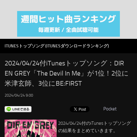
注目カテゴリ
オリジナルiTunes週間トップソング
音楽業界
SMAP
ITUNESトップソング (ITUNESダウンロードランキング)
AKB48
RSS
2024/04/24付iTunesトップソング：DIR
EN GREY「The Devil In Me」が1位！2位に
LINKS
米津玄師、3位にBE:FIRST
2024/04/24 9:00
Pocket
2024/04/24付のiTunesトップソング
の結果をまとめていきます。