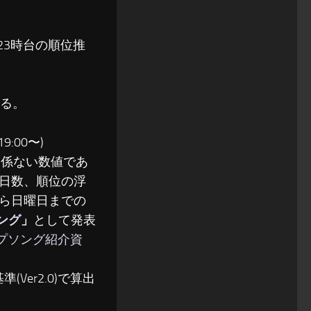
〜23時台の順位推
る。
:00〜)
関係ない数値であ
日数、順位の浮
ら日曜日までの
ソング
」
として発表
ップソング紹介資
(Ver2.0)で算出