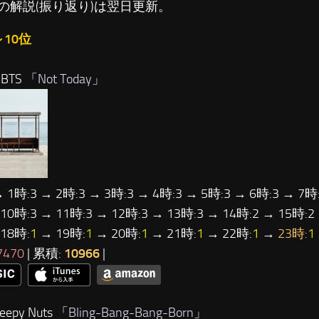
の解説(振り返り)は翌日更新。
～10位
BTS 「
Not Today
」
→ 1時:3 → 2時:3 → 3時:3 → 4時:3 → 5時:3 → 6時:3 → 7時:
 10時:3 → 11時:3 → 12時:3 → 13時:3 → 14時:2 → 15時:2
18時:
1
→ 19時:
1
→ 20時:
1
→ 21時:
1
→ 22時:
1
→
23時:
1
7470
| 累積:
10966
|
epy Nuts 「
Bling-Bang-Bang-Born
」