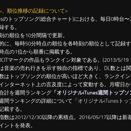
ル、順位推移の記録について>
unesのトップソング(総合チャート)における、毎日0時台
録する。
刻の順位を10分間隔で更新。
に、毎時50分時点の順位を各時刻の順位として記録す
時点の1位から順番に掲載する。
LICITマークの作品もランクイン対象である。(2013/5/19 19
は音楽の売れ行きを示す独自の指標であり、DL数とは
数はトップソングの順位が高いほど大きく、ランクイン
インターネット上の言及度によって変動する。月曜日か
合計を週間ランキング
「
オリジナルiTunes週間トップ
週間ランキングの詳細について「
オリジナルiTunesト
記載する。
数は2012/12/30以降の累積点。2016/05/17以降は新基準
イントを発表。