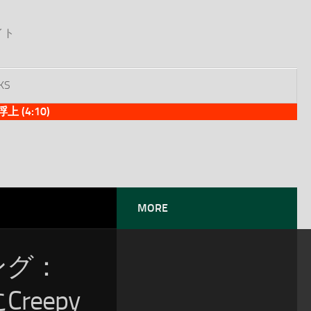
イト
KS
(4:10)
MORE
ソング：
reepy