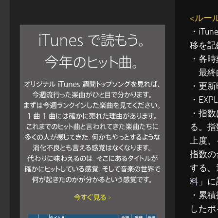
<ルー
・iT
移を記
・各時
最終的
・更新
・EXP
・指数
る。指
上度、
指数の
する。
料
」に
・累積指
したポ