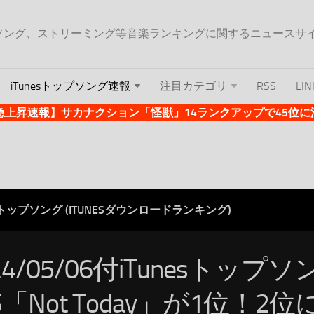
ップソング、ストリーミング等音楽ランキングに関するニュースサ
iTunesトップソング速報
注目カテゴリ
RSS
LIN
es急上昇速報】サカナクション「怪獣」14ランクアップで45位に浮上 
ESトップソング (ITUNESダウンロードランキング)
24/05/06付iTunesトップ
S「Not Today」が1位！2位にC