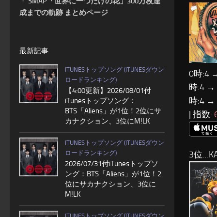
・
SMAP「世界に一つだけの花」300万枚達
成までの軌跡 まとめページ
最新記事
ITUNESトップソング (ITUNESダウン
0時:4 
ロードランキング)
時:4 →
【4:00更新】2026/08/01付
時:4 →
iTunesトップソング：
BTS「Aliens」が1位！2位にサ
| 指数:
カナクション、3位にM!LK
ITUNESトップソング (ITUNESダウン
ロードランキング)
3位…KA
2026/07/31付iTunesトップソ
ング：BTS「Aliens」が1位！2
位にサカナクション、3位に
M!LK
ITUNESトップソング (ITUNESダウン