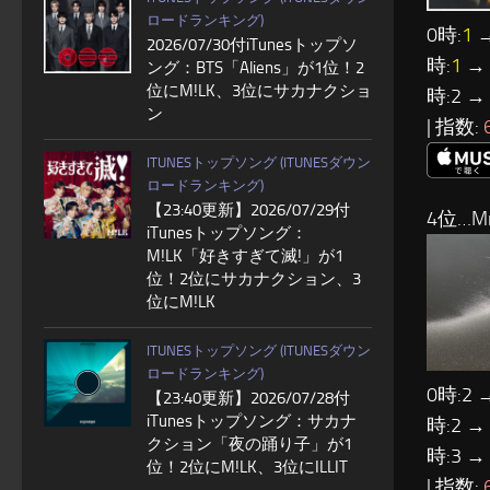
ロードランキング)
0時:
1
→
2026/07/30付iTunesトップソ
時:
1
→ 
ング：BTS「Aliens」が1位！2
位にM!LK、3位にサカナクショ
時:2 →
ン
| 指数:
ITUNESトップソング (ITUNESダウン
ロードランキング)
【23:40更新】2026/07/29付
4位…Mr.
iTunesトップソング：
M!LK「好きすぎて滅!」が1
位！2位にサカナクション、3
位にM!LK
ITUNESトップソング (ITUNESダウン
ロードランキング)
0時:2 
【23:40更新】2026/07/28付
iTunesトップソング：サカナ
時:2 →
クション「夜の踊り子」が1
時:3 →
位！2位にM!LK、3位にILLIT
| 指数: