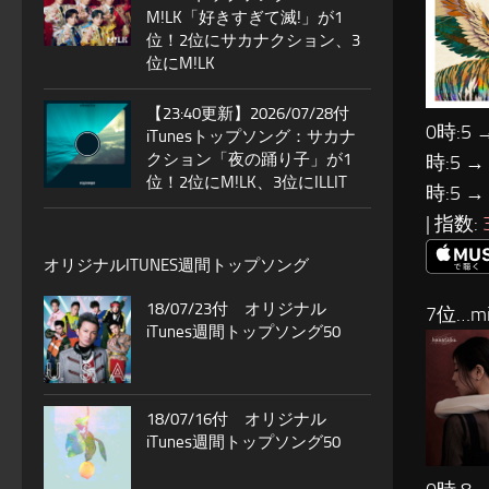
M!LK「好きすぎて滅!」が1
位！2位にサカナクション、3
位にM!LK
【23:40更新】2026/07/28付
0時:5 
iTunesトップソング：サカナ
クション「夜の踊り子」が1
時:5 →
位！2位にM!LK、3位にILLIT
時:5 →
| 指数:
オリジナルITUNES週間トップソング
18/07/23付 オリジナル
7位…mi
iTunes週間トップソング50
18/07/16付 オリジナル
iTunes週間トップソング50