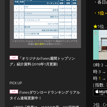
・各日
・1位
★
1位…
「オリジナルiTunes週間トップソン
グ」紹介資料 (2018年1月更新)
0時:3 
時:3 →
時:
1
→ 
PICK UP
| 指数:
iTunesダウンロードランキング リアル
タイム速報更新中！
2位…Cre