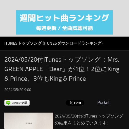
注目カテゴリ
オリジナルiTunes週間トップソング
音楽業界
SMAP
ITUNESトップソング (ITUNESダウンロードランキング)
AKB48
RSS
2024/05/20付iTunesトップソング：Mrs.
GREEN APPLE「Dear」が1位！2位にKing
LINKS
& Prince、3位もKing & Prince
2024/05/20 9:00
Pocket
2024/05/20付のiTunesトップソング
の結果をまとめていきます。