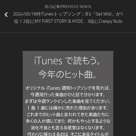
前の記事(PREVIOUS NEWS)
2024/05/19付iTunesトップソング：B’z「Get Wild」が1
位！2位にMY FIRST STORY & HYDE、3位にCreepy Nuts