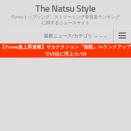
The Natsu Style
iTunesトップソング、ストリーミング等音楽ランキング
に関するニュースサイト
最新ニュース/カテゴリ →→→
【iTunes急上昇速報】サカナクション「怪獣」14ランクアップ
TOP
で45位に浮上 (4:10)
サイトについて
年間ヒット曲ランキング
2016年度特集記事
2017年度特集記事
iTunesトップソング速報
iTunesデイリー
オリジナル週間トップソング
「オリジナルiTunes週間トップソング」紹介資料