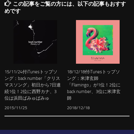
この記事をご覧の方には、以下の記事もおすす
めです
15/11/24付iTunesトップソ
18/12/18付iTunesトップソ
ング：back number「クリス
ング：米津玄師
マスソング」初日から7日連
「Flamingo」が1位！2位に
続1位！2位に西野カナ、3
back number、3位に米津玄
位は浜田ばみゅばみゅ
師
2015/11/25
2018/12/18