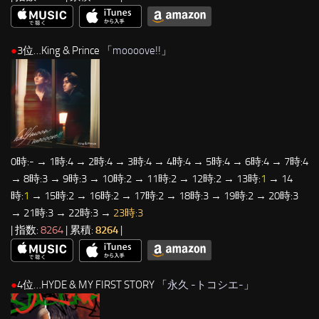
●
3位…King & Prince 「
moooove!!
」
0時:- → 1時:4 → 2時:4 → 3時:4 → 4時:4 → 5時:4 → 6時:4 → 7時:4
→ 8時:3 → 9時:3 → 10時:2 → 11時:2 → 12時:2 → 13時:
1
→ 14
時:
1
→ 15時:2 → 16時:2 → 17時:2 → 18時:3 → 19時:2 → 20時:3
→ 21時:3 → 22時:3 →
23時:3
| 指数:
8264
| 累積:
8264
|
●
4位…HYDE & MY FIRST STORY 「
永久 -トコシエ-
」