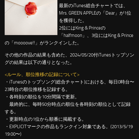
最新のiTunes総合チャートでは、
Mrs. GREEN APPLEの「Dear」が1位
を獲得した。
2位にはKing & Princeの
「halfmoon」、3位にはKing & Prince
の「moooove!!」がランクインした。
その他の作品の結果も含めた、2024/05/20付iTunesトップソン
グの結果は以下の通りとなった。
<ルール、順位推移の記録について>
・iTunesのトップソング(総合チャート)における、毎日0時台〜
23時台の順位推移を記録する。
・各時刻の順位を10分間隔で更新。
最終的に、毎時50分時点の順位を各時刻の順位として記録
する。
・更新時点の1位から順番に掲載する。
・EXPLICITマークの作品もランクイン対象である。(2013/5/19
19:00〜)