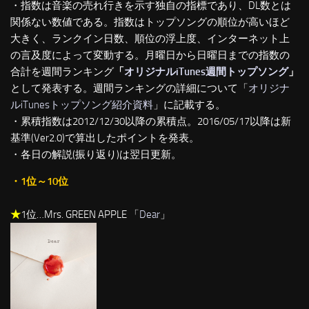
・指数は音楽の売れ行きを示す独自の指標であり、DL数とは
関係ない数値である。指数はトップソングの順位が高いほど
大きく、ランクイン日数、順位の浮上度、インターネット上
の言及度によって変動する。月曜日から日曜日までの指数の
合計を週間ランキング
「
オリジナルiTunes週間トップソング
」
として発表する。週間ランキングの詳細について「
オリジナ
ルiTunesトップソング紹介資料
」に記載する。
・累積指数は2012/12/30以降の累積点。2016/05/17以降は新
基準(Ver2.0)で算出したポイントを発表。
・各日の解説(振り返り)は翌日更新。
・1位～10位
★
1位…Mrs. GREEN APPLE 「
Dear
」