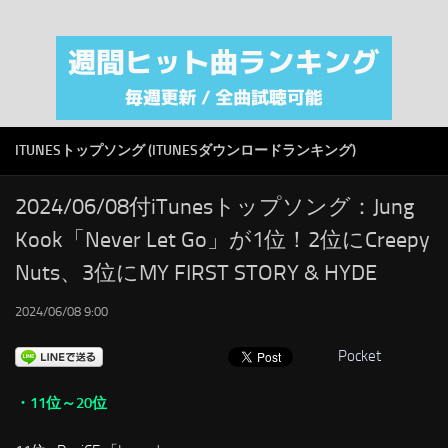
注目カテゴリ
オリジナルiTunes週間トップソング
音楽業界
SMAP
ITUNESトップソング (ITUNESダウンロードランキング)
AKB48
RSS
2024/06/08付iTunesトップソング：Jung
Kook「Never Let Go」が1位！2位にCreepy
LINKS
Nuts、3位にMY FIRST STORY & HYDE
2024/06/08 9:00
Pocket
・11位～20位