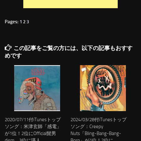
Pages:
1
2
3
この記事をご覧の方には、以下の記事もおすす
めです
2020/07/11付iTunesトップ
2024/03/28付iTunesトップ
ソング：米津玄師「感電」
ソング：Creepy
が1位！2位にOfficial髭男
Nuts「Bling-Bang-Bang-
dism、3位に瑛人
Born」が1位！2位に