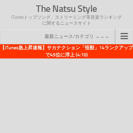
The Natsu Style
iTunesトップソング、ストリーミング等音楽ランキング
に関するニュースサイト
最新ニュース/カテゴリ →→→
【iTunes急上昇速報】サカナクション「怪獣」14ランクアップ
TOP
で45位に浮上 (4:10)
サイトについて
年間ヒット曲ランキング
2016年度特集記事
2017年度特集記事
iTunesトップソング速報
iTunesデイリー
オリジナル週間トップソング
「オリジナルiTunes週間トップソング」紹介資料