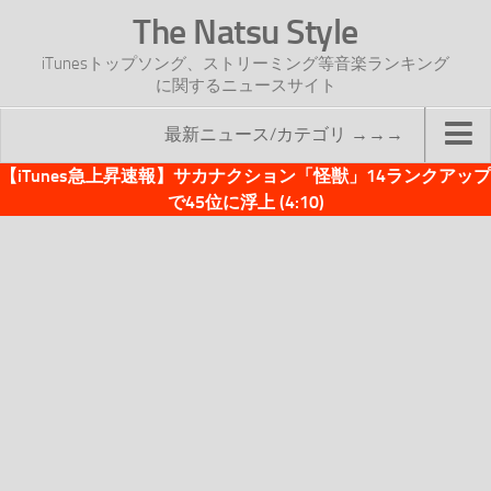
The Natsu Style
iTunesトップソング、ストリーミング等音楽ランキング
に関するニュースサイト
最新ニュース/カテゴリ →→→
【iTunes急上昇速報】サカナクション「怪獣」14ランクアップ
TOP
で45位に浮上 (4:10)
サイトについて
年間ヒット曲ランキング
2016年度特集記事
2017年度特集記事
iTunesトップソング速報
iTunesデイリー
オリジナル週間トップソング
「オリジナルiTunes週間トップソング」紹介資料