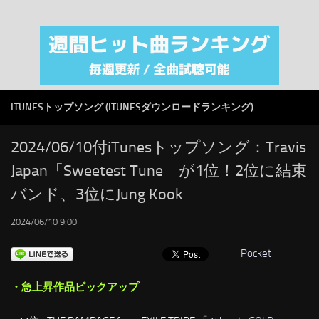
注目カテゴリ
オリジナルiTunes週間トップソング
音楽業界
SMAP
ITUNESトップソング (ITUNESダウンロードランキング)
AKB48
RSS
2024/06/10付iTunesトップソング：Travis
Japan「Sweetest Tune」が1位！2位に結束
LINKS
バンド、3位にJung Kook
2024/06/10 9:00
Pocket
・急上昇作品ピックアップ