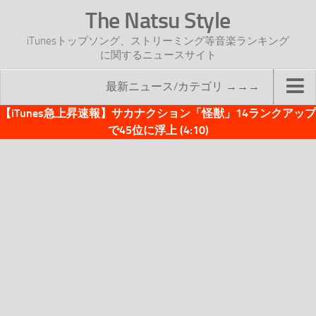
The Natsu Style
iTunesトップソング、ストリーミング等音楽ランキング
に関するニュースサイト
最新ニュース/カテゴリ →→→
【iTunes急上昇速報】サカナクション「怪獣」14ランクアップ
TOP
で45位に浮上 (4:10)
サイトについて
年間ヒット曲ランキング
2016年度特集記事
2017年度特集記事
iTunesトップソング速報
iTunesデイリー
オリジナル週間トップソング
「オリジナルiTunes週間トップソング」紹介資料