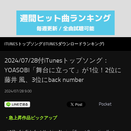
注目カテゴリ
オリジナルiTunes週間トップソング
音楽業界
SMAP
ITUNESトップソング (ITUNESダウンロードランキング)
AKB48
RSS
2024/07/28付iTunesトップソング：
YOASOBI「舞台に立って」が1位！2位に
LINKS
藤井 風、3位にback number
2024/07/28 9:00
Pocket
・急上昇作品ピックアップ