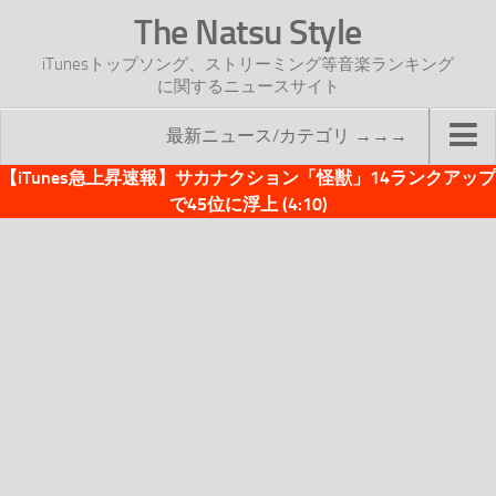
The Natsu Style
iTunesトップソング、ストリーミング等音楽ランキング
に関するニュースサイト
最新ニュース/カテゴリ →→→
【iTunes急上昇速報】サカナクション「怪獣」14ランクアップ
TOP
で45位に浮上 (4:10)
サイトについて
年間ヒット曲ランキング
2016年度特集記事
2017年度特集記事
iTunesトップソング速報
iTunesデイリー
オリジナル週間トップソング
「オリジナルiTunes週間トップソング」紹介資料