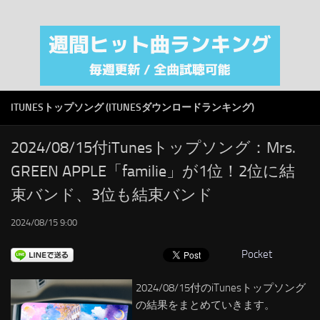
注目カテゴリ
オリジナルiTunes週間トップソング
音楽業界
SMAP
ITUNESトップソング (ITUNESダウンロードランキング)
AKB48
RSS
2024/08/15付iTunesトップソング：Mrs.
GREEN APPLE「familie」が1位！2位に結
LINKS
束バンド、3位も結束バンド
2024/08/15 9:00
Pocket
2024/08/15付のiTunesトップソング
の結果をまとめていきます。