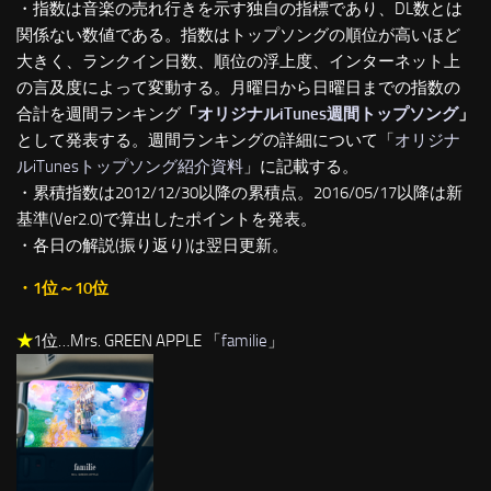
・指数は音楽の売れ行きを示す独自の指標であり、DL数とは
関係ない数値である。指数はトップソングの順位が高いほど
大きく、ランクイン日数、順位の浮上度、インターネット上
の言及度によって変動する。月曜日から日曜日までの指数の
合計を週間ランキング
「
オリジナルiTunes週間トップソング
」
として発表する。週間ランキングの詳細について「
オリジナ
ルiTunesトップソング紹介資料
」に記載する。
・累積指数は2012/12/30以降の累積点。2016/05/17以降は新
基準(Ver2.0)で算出したポイントを発表。
・各日の解説(振り返り)は翌日更新。
・1位～10位
★
1位…Mrs. GREEN APPLE 「
familie
」