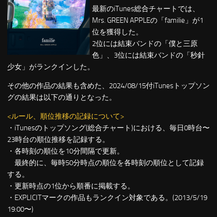
最新のiTunes総合チャートでは、
Mrs. GREEN APPLEの「familie」が1
位を獲得した。
2位には結束バンドの「僕と三原
色」、3位には結束バンドの「秒針
少女」がランクインした。
その他の作品の結果も含めた、2024/08/15付iTunesトップソン
グの結果は以下の通りとなった。
<ルール、順位推移の記録について>
・iTunesのトップソング(総合チャート)における、毎日0時台〜
23時台の順位推移を記録する。
・各時刻の順位を10分間隔で更新。
最終的に、毎時50分時点の順位を各時刻の順位として記録
する。
・更新時点の1位から順番に掲載する。
・EXPLICITマークの作品もランクイン対象である。(2013/5/19
19:00〜)