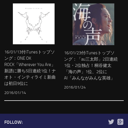
16/01/13付iTunesトップソ
16/01/23付iTunesトップソ
ング：ONE OK
ング：「au三太郎」2日連続
ROCK「Wherever You Are」
1位・2位独占！桐谷健太
新譜に勝ち5日連続1位！ナ
「海の声」1位、2位に
オト・インティライミ新曲
AI「みんながみんな英雄」
は初日9位に
2016/01/24
2016/01/14
FOLLOW: